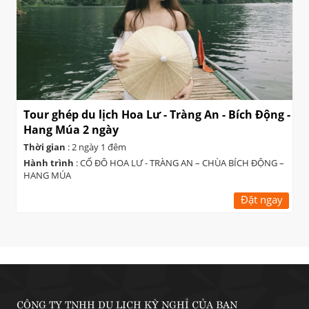
Tour ghép du lịch Hoa Lư - Tràng An - Bích Động -
Hang Múa 2 ngày
Thời gian
: 2 ngày 1 đêm
Hành trình
: CỐ ĐÔ HOA LƯ - TRÀNG AN – CHÙA BÍCH ĐỘNG –
HANG MÚA
Đặt ngay
CÔNG TY TNHH DU LỊCH KỲ NGHỈ CỦA BẠN