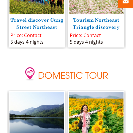
 -
Travel discover Cung
Tourism Northeast
T
-
Street Northeast
Triangle discovery
H
on
Hunting Photos
States Circuit Season
L
Price: Contact
Price: Contact
P
5 days 4 nights
5 days 4 nights
5
DOMESTIC TOUR