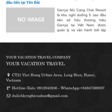
đầu tiên tại Yên Bái
Group (còn được biết đến là
Banyan Tree). Thiên đường...
Garrya Mù Cang Chải Resort
là khu nghỉ dưỡng 5 sao đầu
tiên sở hữu thương hiệu
Garrya tại Việt Nam, được
quản lý và vận hành bởi tập
đoàn Banyan Group (còn
được biết đến là Banyan
Tree). Thiên đường nghỉ
dưỡng Garrya Mù Cang Chải
Resort nép...
YOUR VACATION TRAVEL COMPANY
YOUR VACATION TRAVEL
CT21 Viet Hung Urban Area, Long Bien, Hanoi,
Vietnam
Hotline /Zalo: 0912943936 - WhatsApp:+84947369597
dulichkynghicuaban@gmail.com