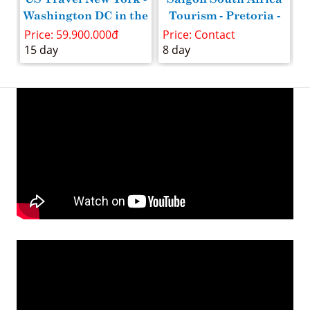
d
Washington DC in the
Tourism - Pretoria -
US visiting relatives
Cape Town
Price: 59.900.000đ
Price: Contact
P
combined
15 day
8 day
8