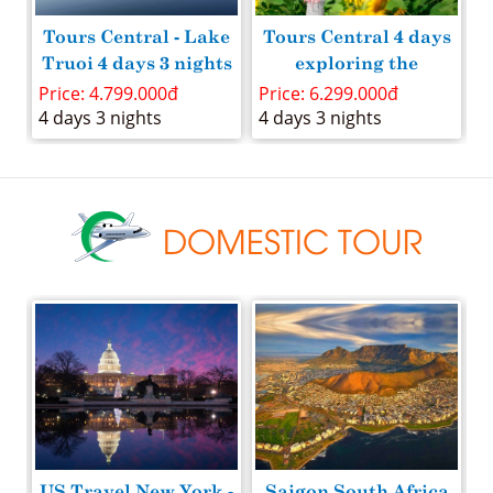
ng
Tours Central - Lake
Tours Central 4 days
Truoi 4 days 3 nights
exploring the
Sunflower Festival
Price: 4.799.000đ
Price: 6.299.000đ
P
from Saigon
4 days 3 nights
4 days 3 nights
4
DOMESTIC TOUR
t
US Travel New York -
Saigon South Africa