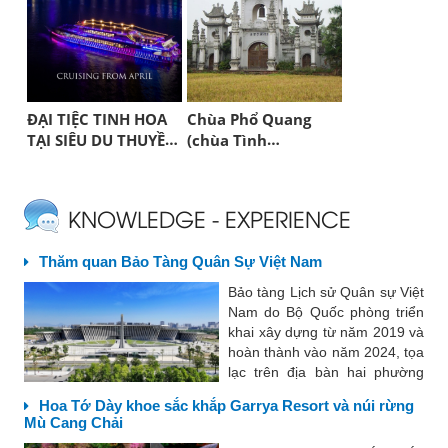
ĐẠI TIỆC TINH HOA
Chùa Phổ Quang
TẠI SIÊU DU THUYỀN
(chùa Tình
PARADISE DELIGHT
Quang,Long Biên) -
Ngôi Linh Thiêng
Nổi Tiếng
KNOWLEDGE - EXPERIENCE
Thăm quan Bảo Tàng Quân Sự Việt Nam
Bảo tàng Lịch sử Quân sự Việt
Nam do Bộ Quốc phòng triển
khai xây dựng từ năm 2019 và
hoàn thành vào năm 2024, tọa
lạc trên địa bàn hai phường
Tây Mỗ và Đại Mỗ, quận Nam
Hoa Tớ Dày khoe sắc khắp Garrya Resort và núi rừng
Từ Liêm, Tham quan Bảo tàng
Mù Cang Chải
Lịch sử Quân sự Việt Nam là