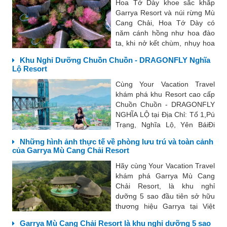
hành trình...
Hoa Tớ Dày khoe sắc khắp
Garrya Resort và núi rừng Mù
Cang Chải, Hoa Tớ Dày có
năm cánh hồng như hoa đào
ta, khi nở kết chùm, nhụy hoa
dài và có màu đỏ. Hoa Tớ Dày
Khu Nghỉ Dưỡng Chuồn Chuồn - ​DRAGONFLY Nghĩa
sở hữu vẻ đẹp hoang sơ nơi
Lộ Resort
núi rừng Mù Cang Chải, tỉnh
Yên Bái, ẩn chứa một...
Cùng Your Vacation Travel
khám phá khu Resort cao cấp
Chuồn Chuồn - ​DRAGONFLY
NGHĨA LỘ tại Địa Chỉ: Tổ 1,Pú
Trạng, Nghĩa Lộ, Yên BáiĐi
vào hoạt động từ cuối năm
Những hình ảnh thực tế về phòng lưu trú và toàn cảnh
2018, Chuồn Chuồn Nghĩa Lộ
của Garrya Mù Cang Chải Resort
mang trong mình một phong
cách hiện đại và tinh...
Hãy cùng Your Vacation Travel
khám phá Garrya Mù Cang
Chải Resort, là khu nghỉ
dưỡng 5 sao đầu tiên sở hữu
thương hiệu Garrya tại Việt
Nam, được quản lý và vận
Garrya Mù Cang Chải Resort là khu nghỉ dưỡng 5 sao
hành bởi tập đoàn Banyan