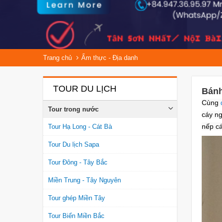
Trang chủ
Ẩm thực - Địa danh
TOUR DU LỊCH
Bánh
Cùng
Tour trong nước
cáy ng
nếp c
Tour Hạ Long - Cát Bà
Tour Du lịch Sapa
Tour Đông - Tây Bắc
Miền Trung - Tây Nguyên
Tour ghép Miền Tây
Tour Biển Miền Bắc