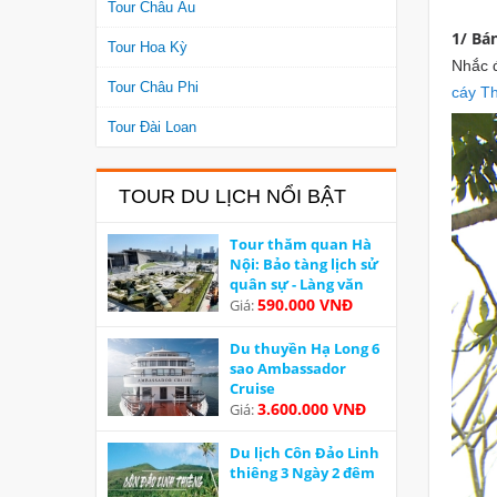
Tour Châu Âu
1/ Bá
Tour Hoa Kỳ
Nhắc 
Tour Châu Phi
cáy Th
Tour Đài Loan
TOUR DU LỊCH NỔI BẬT
Tour thăm quan Hà
Nội: Bảo tàng lịch sử
quân sự - Làng văn
hoá các dân tộc Việt
590.000 VNĐ
Giá:
Nam
Du thuyền Hạ Long 6
sao Ambassador
Cruise
3.600.000 VNĐ
Giá:
Du lịch Côn Đảo Linh
thiêng 3 Ngày 2 đêm