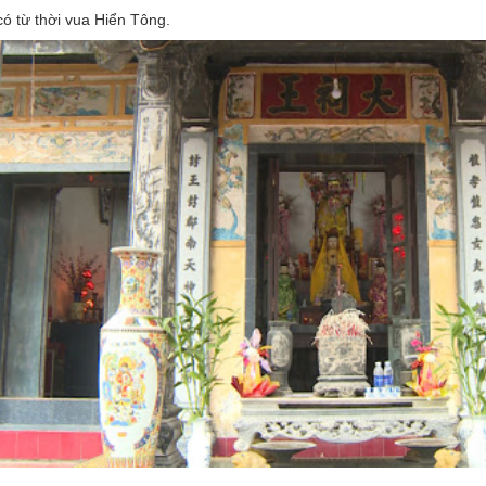
ó từ thời vua Hiển Tông.