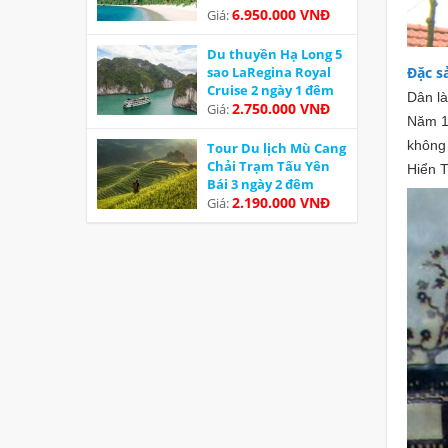
6.950.000 VNĐ
Giá:
Du thuyền Hạ Long 5
Đặc s
sao LaRegina Royal
Cruise 2 ngày 1 đêm
Dân l
Ưu đãi
2.750.000 VNĐ
Giá:
Năm 1
không 
Tour Du lịch Mù Cang
Chải Trạm Tấu Yên
Hiển T
Bái 3 ngày 2 đêm
2.190.000 VNĐ
Giá: