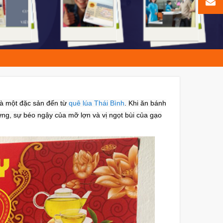
là một đặc sản đến từ
quê lúa Thái Bình
. Khi ăn bánh
ừng, sự béo ngậy của mỡ lợn và vị ngọt bùi của gạo