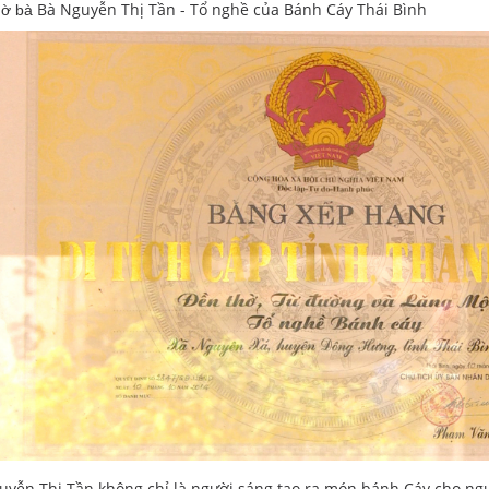
Bà Nguyễn Thị Tần - Tổ nghề của Bánh Cáy Thái Bình
hờ bà
uyễn Thị Tần không chỉ là người sáng tạo ra món bánh Cáy cho ngư