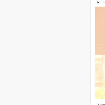
Đền t
Bà Ng