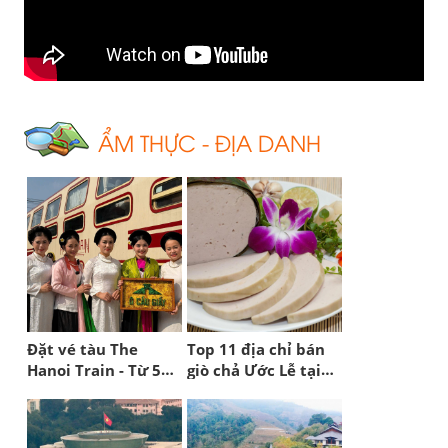
ẨM THỰC - ĐỊA DANH
Đặt vé tàu The
Top 11 địa chỉ bán
Hanoi Train - Từ 5
giò chả Ước Lễ tại
Cửa Ô đến miền
Hà Nội
Quan Họ