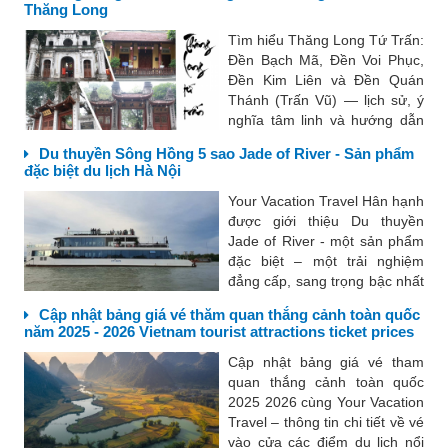
Thăng Long
đô theo cách rất khác...
Tìm hiểu Thăng Long Tứ Trấn:
Đền Bạch Mã, Đền Voi Phục,
Đền Kim Liên và Đền Quán
Thánh (Trấn Vũ) — lịch sử, ý
nghĩa tâm linh và hướng dẫn
tham quan cùng Your Vacation
Du thuyền Sông Hồng 5 sao Jade of River - Sản phẩm
Travel Thăng Long Tứ Trấn —
đặc biệt du lịch Hà Nội
Bốn ngôi đền thiêng ở kinh
thành Thăng Long....
Your Vacation Travel Hân hạnh
được giới thiệu Du thuyền
Jade of River - một sản phẩm
đặc biệt – một trải nghiệm
đẳng cấp, sang trọng bậc nhất
lần đầu tiên trên dòng sông
Cập nhật bảng giá vé thăm quan thắng cảnh toàn quốc
Hồng lịch sử và thơ mộng.
năm 2025 - 2026 Vietnam tourist attractions ticket prices
Sông Hồng phản chiếu một vẻ
đẹp trữ tình của...
Cập nhật bảng giá vé tham
quan thắng cảnh toàn quốc
2025 2026 cùng Your Vacation
Travel – thông tin chi tiết về vé
vào cửa các điểm du lịch nổi