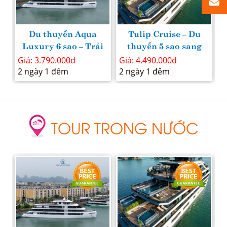
Tulip Cruise – Du
Du thuyền Grand
i
thuyền 5 sao sang
Pioneers Cruises siêu
ại
trọng tại Vịnh Lan Hạ
du thuyền 6 sao tại
H
Giá: 4.490.000đ
Giá: 5.335.000đ
G
& Vịnh Hạ Long
Hạ Long
Đ
2 ngày 1 đêm
2 ngày 1 đêm
1
TOUR TRONG NƯỚC