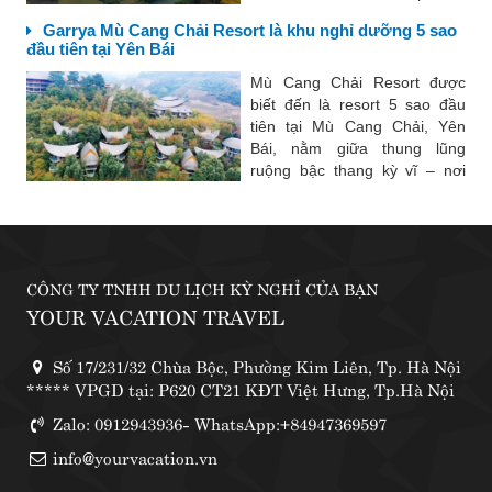
tiếng ở Việt Nam như Vịnh Hạ
Garrya Mù Cang Chải Resort là khu nghỉ dưỡng 5 sao
Long, Tràng An – Ninh Bình,
đầu tiên tại Yên Bái
Bà Nà Hills – Đà Nẵng, Hội An,
Huế, Phú...
Mù Cang Chải Resort được
biết đến là resort 5 sao đầu
tiên tại Mù Cang Chải, Yên
Bái, nằm giữa thung lũng
ruộng bậc thang kỳ vĩ – nơi
được UNESCO công nhận là
danh thắng quốc gia. Đây là
điểm nghỉ dưỡng cao cấp, kết
hợp giữa kiến trúc hiện...
CÔNG TY TNHH DU LỊCH KỲ NGHỈ CỦA BẠN
YOUR VACATION TRAVEL
Số 17/231/32 Chùa Bộc, Phường Kim Liên, Tp. Hà Nội
***** VPGD tại: P620 CT21 KĐT Việt Hưng, Tp.Hà Nội
Zalo: 0912943936- WhatsApp:+84947369597
info@yourvacation.vn