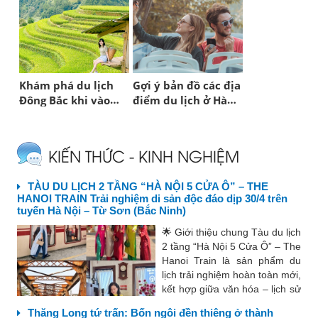
Khám phá du lịch
Gợi ý bản đồ các địa
Đông Bắc khi vào
điểm du lịch ở Hà
Thu Đông
Nội
KIẾN THỨC - KINH NGHIỆM
TÀU DU LỊCH 2 TẦNG “HÀ NỘI 5 CỬA Ô” – THE
HANOI TRAIN Trải nghiệm di sản độc đáo dịp 30/4 trên
tuyến Hà Nội – Từ Sơn (Bắc Ninh)
🌟 Giới thiệu chung Tàu du lịch
2 tầng “Hà Nội 5 Cửa Ô” – The
Hanoi Train là sản phẩm du
lịch trải nghiệm hoàn toàn mới,
kết hợp giữa văn hóa – lịch sử
– ẩm thực – nghệ thuật, mang
Thăng Long tứ trấn: Bốn ngôi đền thiêng ở thành
đến hành trình khám phá Thủ