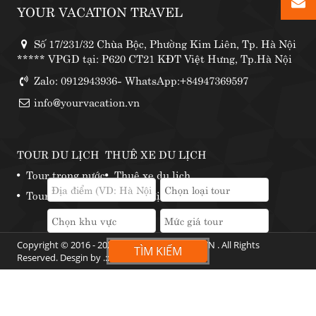
YOUR VACATION TRAVEL
Số 17/231/32 Chùa Bộc, Phường Kim Liên, Tp. Hà Nội
***** VPGD tại: P620 CT21 KĐT Việt Hưng, Tp.Hà Nội
Zalo: 0912943936- WhatsApp:+84947369597
info@yourvacation.vn
TOUR DU LỊCH
THUÊ XE DU LỊCH
Tour trong nước
Thuê xe du lịch
Tour nước ngoài
Những địa điểm thuê xe phượt
Copyright © 2016 - 2024 by YOURVACATION.VN . All Rights
TÌM KIẾM
Reserved. Desgin by .::
Web360
::.