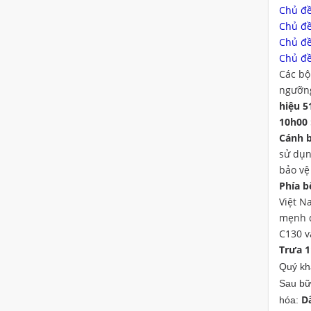
Chủ đề
Chủ đề
Chủ đề
Chủ đề
Các bộ
ngưỡng
hiệu 5
10h00 
Cánh b
sử dụn
bảo vệ
Phía b
Việt N
mẹnh d
C130 v
Trưa 
Quý kh
Sau bữ
D
hóa: