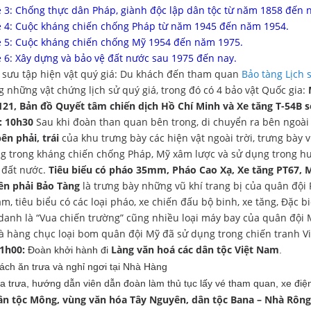
 3: Chống thực dân Pháp, giành độc lập dân tộc từ năm 1858 đến 
 4: Cuộc kháng chiến chống Pháp từ năm 1945 đến năm 1954.
 5: Cuộc kháng chiến chống Mỹ 1954 đến năm 1975.
 6: Xây dựng và bảo vệ đất nước sau 1975 đến nay.
 sưu tập hiện vật quý giá: Du khách đến tham quan
Bảo tàng Lịch
 những vật chứng lịch sử quý giá, trong đó có 4 bảo vật Quốc gia:
121, Bản đồ Quyết tâm chiến dịch Hồ Chí Minh và Xe tăng T-54B s
: 10h30
Sau khi đoàn than quan bên trong, di chuyển ra bên ngoà
ên phải, trái
của khu trưng bày các hiện vật ngoài trời, trưng bày
g trong kháng chiến chống Pháp, Mỹ xâm lược và sử dụng trong hu
 đất nước.
Tiêu biểu có pháo 35mm, Pháo Cao Xạ, Xe tăng PT67, M
ên phải Bảo Tàng
là trưng bày những vũ khí trang bị của quân đội
am, tiêu biểu có các loại pháo, xe chiến đấu bộ binh, xe tăng, Đặ
anh là “Vua chiến trường” cũng nhiều loại máy bay của quân đội M
à hàng chục loại bom quân đội Mỹ đã sử dụng trong chiến tranh V
11h00:
Làng văn hoá các dân tộc Việt Nam
Đoàn khởi hành đi
.
ách ăn trưa và nghỉ ngơi tại Nhà Hàng
a trưa, hướng dẫn viên dẫn đoàn làm thủ tục lấy vé tham quan, xe điệ
ân tộc Mông, vùng văn hóa Tây Nguyên, dân tộc Bana – Nhà Rông