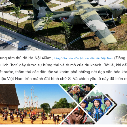
rung tâm thủ đô Hà Nội 40km,
(Đồng M
Làng Văn hóa - Du lịch các dân tộc Việt Nam
 lịch “hot” gây được sự hứng thú và tò mò của du khách. Bởi lẽ, khi đê
́t nước, thăm thú các dân tộc và khám phá những nét đẹp văn hóa kha
ộc Việt Nam trên mảnh đất hình chữ S. Và chính yếu tố này đã biến