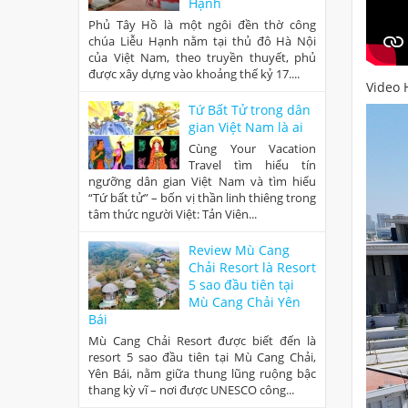
Hạnh
Phủ Tây Hồ là một ngôi đền thờ công
chúa Liễu Hạnh nằm tại thủ đô Hà Nội
của Việt Nam, theo truyền thuyết, phủ
được xây dựng vào khoảng thế kỷ 17....
Video 
Tứ Bất Tử trong dân
gian Việt Nam là ai
Cùng Your Vacation
Travel tìm hiểu tín
ngưỡng dân gian Việt Nam và tìm hiểu
“Tứ bất tử” – bốn vị thần linh thiêng trong
tâm thức người Việt: Tản Viên...
Review Mù Cang
Chải Resort là Resort
5 sao đầu tiên tại
Mù Cang Chải Yên
Bái
Mù Cang Chải Resort được biết đến là
resort 5 sao đầu tiên tại Mù Cang Chải,
Yên Bái, nằm giữa thung lũng ruộng bậc
thang kỳ vĩ – nơi được UNESCO công...