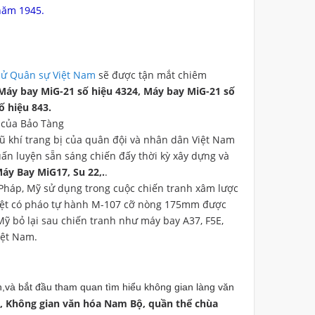
năm 1945.
 sử Quân sự Việt Nam
sẽ được tận mắt chiêm
Máy bay MiG-21 số hiệu 4324, Máy bay MiG-21 số
ố hiệu 843.
i của Bảo Tàng
 vũ khí trang bị của quân đội và nhân dân Việt Nam
ấn luyện sẵn sáng chiến đấy thời kỳ xây dựng và
áy Bay MiG17, Su 22,.
.
 Pháp, Mỹ sử dụng trong cuộc chiến tranh xâm lược
c biệt có pháo tự hành M-107 cỡ nòng 175mm được
ỹ bỏ lại sau chiến tranh như máy bay A37, F5E,
iệt Nam.
n,và bắt đầu tham quan tìm hiểu không gian làng văn
, Không gian văn hóa Nam Bộ, quần thể chùa