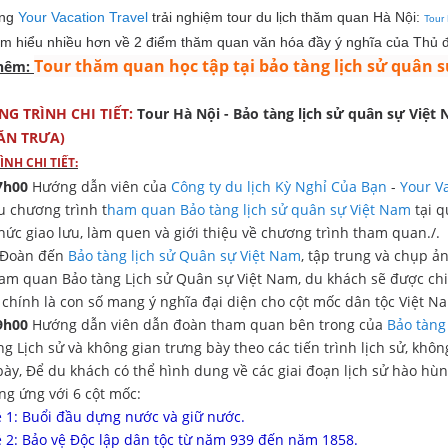
ùng
Your Vacation Travel
trải nghiệm tour du lịch thăm quan Hà Nội:
Tour
ìm hiểu nhiều hơn về 2 điểm thăm quan văn hóa đầy ý nghĩa của Thủ 
Tour thăm quan học tập tại bảo tàng lịch sử quân 
hêm:
G TRÌNH CHI TIẾT:
Tour Hà Nội - Bảo tàng lịch sử quân sự Việt
ĂN TRƯA)
ÌNH CHI TIẾT:
7h00
Hướng dẫn viên của
Công ty du lịch Kỳ Nghỉ Của Bạn
-
Your Va
u chương trình t
ham quan Bảo tàng lịch sử quân sự Việt Nam
tại q
chức giao lưu, làm quen và giới thiệu về chương trình tham quan./.
Đoàn đến
Bảo tàng lịch sử Quân sự Việt Nam
, tập trung và chụp ả
am quan Bảo tàng Lịch sử Quân sự Việt Nam, du khách sẽ được ch
 chính là con số mang ý nghĩa đại diện cho cột mốc dân tộc Việt 
9h00
Hướng dẫn viên dẫn đoàn tham quan bên trong của
Bảo tàng
ng Lịch sử và không gian trưng bày theo các tiến trình lịch sử, khô
bày, Để du khách có thể hình dung về các giai đoạn lịch sử hào hù
ng ứng với 6 cột mốc:
 1: Buổi đầu dựng nước và giữ nước.
 2: Bảo vệ Độc lập dân tộc từ năm 939 đến năm 1858.