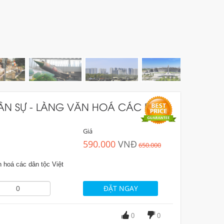
UÂN SỰ - LÀNG VĂN HOÁ CÁC DÂN
Giá
590.000
VNĐ
650.000
 hoá các dân tộc Việt
0
0