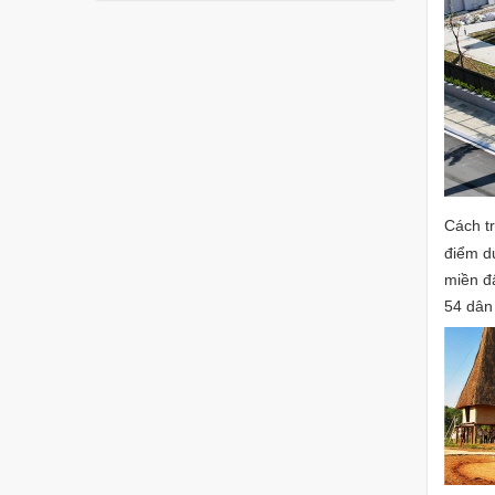
Cách t
điểm du
miền đâ
54 dân t