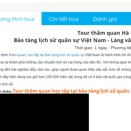
ng trình tour
Chi tiết tour
Đánh giá
Tour thăm quan Hà 
Bảo tàng lịch sử quân sự Việt Nam - Làng v
Thời gian: 1 ngày - Phương ti
trình
thăm quan, học tập tại Bảo tàng lịch sử quân sự
Việt Nam là hành trình trở v
g và khám phá những câu chuyện lịch sử oai hùng của dân tộc. Với không gian tr
ng đến trải nghiệm đầy cảm xúc, giúp người tham quan hiểu sâu sắc hơn về những
 đây hiện đang lưu giữ hơn 150.000 hiện vật, trong đó có 4 bảo vật quốc gia cùng 
n lịch sử.
Tour thăm quan học tập tại bảo tàng lịch sử quân
m thêm