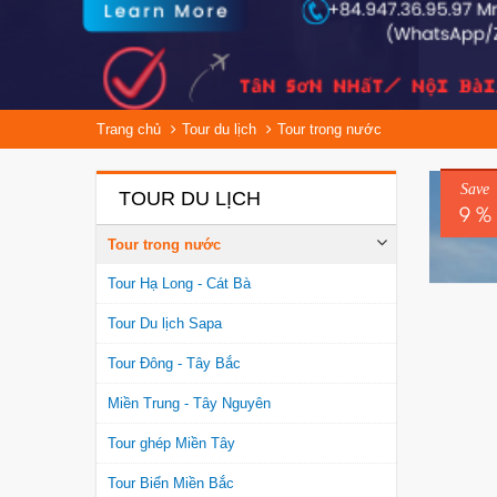
Trang chủ
Tour du lịch
Tour trong nước
Save
TOUR DU LỊCH
9 %
Tour trong nước
Tour Hạ Long - Cát Bà
Tour Du lịch Sapa
Tour Đông - Tây Bắc
Miền Trung - Tây Nguyên
Tour ghép Miền Tây
Tour Biển Miền Bắc