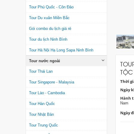
Tour Phú Quốc - Côn Đảo
Tour Du xuân Miền Bắc
Gói combo du lịch giá rẻ
Tour du lịch Ninh Bình
Tour Hà Nội Hạ Long Sapa Ninh Bình
Tour nước ngoài
TOU
TỘC
Tour Thái Lan
Thời g
Tour Singapore - Malaysia
Ngày k
Tour Lào - Cambodia
Hành t
Nam
Tour Hàn Quốc
Ngày đi
Tour Nhật Bản
Tour Trung Quốc