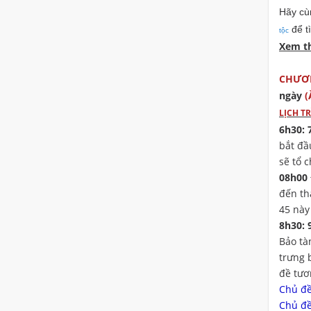
Hãy c
để t
tộc
Xem t
CHƯƠN
ngày
(
LỊCH TR
6h30: 
bắt đầ
sẽ tổ 
08h00
đến th
45 này
8h30: 
Bảo tà
trưng 
đề tươ
Chủ đề
Chủ đề