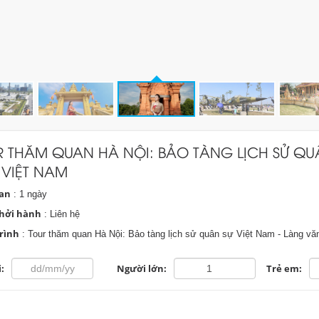
R THĂM QUAN HÀ NỘI: BẢO TÀNG LỊCH SỬ Q
 VIỆT NAM
ian
: 1 ngày
hởi hành
: Liên hệ
rình
: Tour thăm quan Hà Nội: Bảo tàng lịch sử quân sự Việt Nam - Làng văn
:
Người lớn:
Trẻ em: