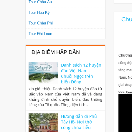
Tour Châu Âu
Tour Hoa Kỳ
Chươ
Tour Châu Phi
Tour Đài Loan
ĐỊA ĐIỂM HẤP DẪN
Chương 
sống độn
Danh sách 12 huyện
đảo Việt Nam -
tàng ma
Chuỗi Ngọc trên
Nam. Nơi
biển Đông
giai đoạ
xin giới thiệu Danh sách 12 huyện đảo từ
>>> Xe
Bắc vào Nam của Việt Nam đã và đang
khẳng định chủ quyền biển, đảo thiêng
liêng của Tổ quốc. Tổng diện tích...
Hướng dẫn đi Phủ
Tây Hồ- Nơi thờ
công chúa Liễu