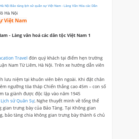
 Hà Nội Bảo tàng lịch sử quân sự Việt Nam - Làng Văn Hóa các Dân
đô Hà Nội
sự Việt Nam
 Nam - Làng văn hoá các dân tộc Việt Nam 1
cation Travel
đón quý khách tại điểm hẹn trường
uận Nam Từ Liêm, Hà Nội. Trên xe hướng dẫn viên
nh lưu niệm tại khuôn viên bên ngoài. Khi đặt chân
iêm ngưỡng tòa tháp Chiến thắng cao 45m – con số
Nam ta giành được độc lập vào năm 1945
 Lịch sử Quân Sự
, Nghe thuyết minh về tổng thể
ng gian trưng bày của Bảo Tàng. Tại Không gian
ng, bảo tàng chia không gian trưng bày thành 6 chủ