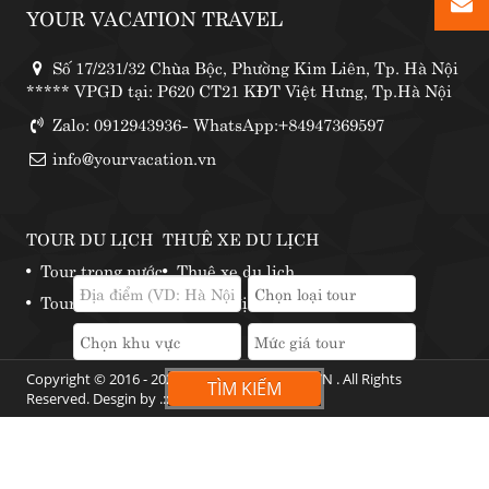
YOUR VACATION TRAVEL
Số 17/231/32 Chùa Bộc, Phường Kim Liên, Tp. Hà Nội
***** VPGD tại: P620 CT21 KĐT Việt Hưng, Tp.Hà Nội
Zalo: 0912943936- WhatsApp:+84947369597
info@yourvacation.vn
TOUR DU LỊCH
THUÊ XE DU LỊCH
Tour trong nước
Thuê xe du lịch
Tour nước ngoài
Những địa điểm thuê xe phượt
Copyright © 2016 - 2024 by YOURVACATION.VN . All Rights
TÌM KIẾM
Reserved. Desgin by .::
Web360
::.