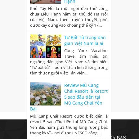
Hạnh
Phủ Tây Hồ là một ngôi đền thờ công
chúa Liễu Hạnh nằm tại thủ đô Hà Nội
của Việt Nam, theo truyền thuyết, phủ
được xây dựng vào khoảng thế kỷ 17....
Tứ Bất Tử trong dân
gian Việt Nam là ai
Cùng Your Vacation
Travel tìm hiểu tín
ngưỡng dân gian Việt Nam và tìm hiểu
“Tứ bất tử” – bốn vị thần linh thiêng trong
tâm thức người Việt: Tản Viên...
Review Mù Cang
Chải Resort là Resort
5 sao đầu tiên tại
Mù Cang Chải Yên
Bái
Mù Cang Chải Resort được biết đến là
resort 5 sao đầu tiên tại Mù Cang Chải,
Yên Bái, nằm giữa thung lũng ruộng bậc
thang kỳ vĩ – nơi được UNESCO công...
CÔNG TY TNHH DU LỊCH KỲ NGHỈ CỦA BẠN