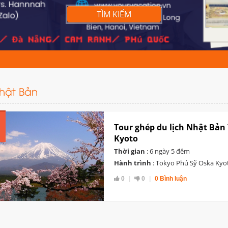
TÌM KIẾM
Nhật Bản
Tour ghép du lịch Nhật Bản
Kyoto
Thời gian
: 6 ngày 5 đêm
Hành trình
: Tokyo Phú Sỹ Oska Ky
0
0
0 Bình luận