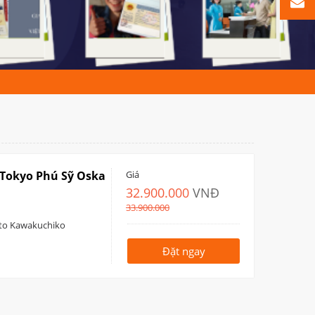
 Tokyo Phú Sỹ Oska
Giá
32.900.000
VNĐ
33.900.000
oto Kawakuchiko
Đặt ngay