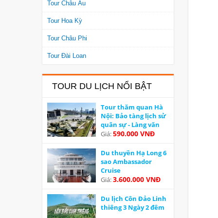
Tour Châu Âu
Tour Hoa Kỳ
Tour Châu Phi
Tour Đài Loan
TOUR DU LỊCH NỔI BẬT
Tour thăm quan Hà
Nội: Bảo tàng lịch sử
quân sự - Làng văn
hoá các dân tộc Việt
590.000 VNĐ
Giá:
Nam
Du thuyền Hạ Long 6
sao Ambassador
Cruise
3.600.000 VNĐ
Giá:
Du lịch Côn Đảo Linh
thiêng 3 Ngày 2 đêm