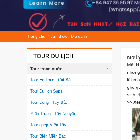
Trang chủ
Ẩm thực - Địa danh
TOUR DU LỊCH
Nơi 
Mỗi kh
Tour trong nước
những 
lêkima
Tour Hạ Long - Cát Bà
ghé q
Tour Du lịch Sapa
sinh v
>> Xe
Tour Đông - Tây Bắc
Miền Trung - Tây Nguyên
Tour ghép Miền Tây
Tour Biển Miền Bắc