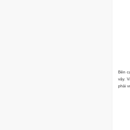
Bên cạ
vậy. 
phải v