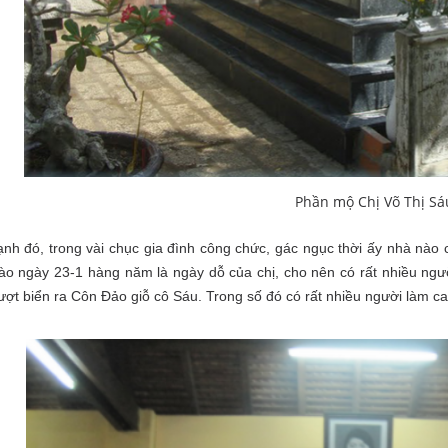
Phần mộ Chị Võ Thị Sá
nh đó, trong vài chục gia đình công chức, gác ngục thời ấy nhà nào 
Vào ngày 23-1 hàng năm là ngày dỗ của chị, cho nên có rất nhiều n
ượt biển ra Côn Đảo giỗ cô Sáu. Trong số đó có rất nhiều người làm cai