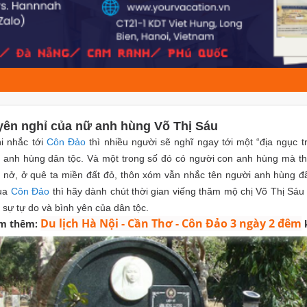
yên nghỉ của nữ anh hùng Võ Thị Sáu
i nhắc tới
Côn Đảo
thì nhiều người sẽ nghĩ ngay tới một “địa ngục 
anh hùng dân tộc. Và một trong số đó có người con anh hùng mà thế
 nở, ở quê ta miền đất đỏ, thôn xóm vẫn nhắc tên người anh hùng đ
ua
Côn Đảo
thì hãy dành chút thời gian viếng thăm mộ chị Võ Thị Sáu 
ì sự tự do và bình yên của dân tộc.
Du lịch Hà Nội - Cần Thơ - Côn Đảo 3 ngày 2 đêm
m thêm: