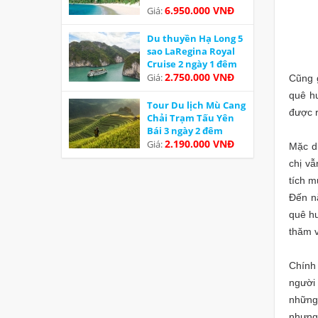
6.950.000 VNĐ
Giá:
Du thuyền Hạ Long 5
sao LaRegina Royal
Cruise 2 ngày 1 đêm
Ưu đãi
2.750.000 VNĐ
Giá:
Cũng g
quê h
Tour Du lịch Mù Cang
được r
Chải Trạm Tấu Yên
Bái 3 ngày 2 đêm
2.190.000 VNĐ
Giá:
Mặc dù
chị v
tích 
Đến n
quê hư
thăm v
Chính 
người
những 
nhưng 