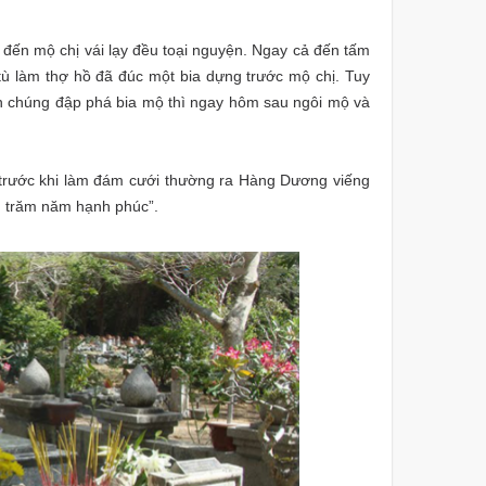
ứ đến mộ chị vái lạy đều toại nguyện. Ngay cả đến tấm
p tù làm thợ hồ đã đúc một bia dựng trước mộ chị. Tuy
ần chúng đập phá bia mộ thì ngay hôm sau ngôi mộ và
trước khi làm đám cưới thường ra Hàng Dương viếng
g trăm năm hạnh phúc”.