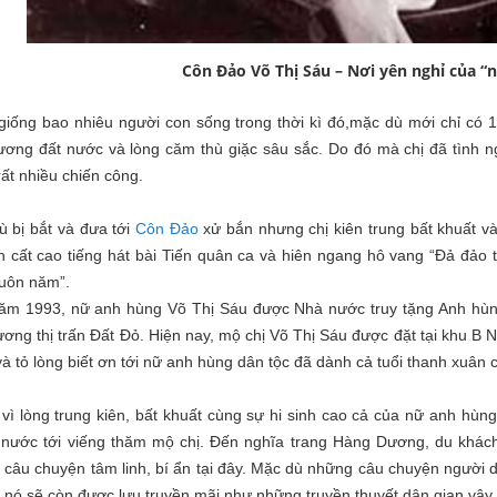
Côn Đảo Võ Thị Sáu – Nơi yên nghỉ của “
iống bao nhiêu người con sống trong thời kì đó,mặc dù mới chỉ có 1
ương đất nước và lòng căm thù giặc sâu sắc. Do đó mà chị đã tình 
ất nhiều chiến công.
 bị bắt và đưa tới
Côn Đảo
xử bắn nhưng chị kiên trung bất khuất và
ẫn cất cao tiếng hát bài Tiến quân ca và hiên ngang hô vang “Đả đả
muôn năm”.
ăm 1993, nữ anh hùng Võ Thị Sáu được Nhà nước truy tặng Anh hùng 
ơng thị trấn Đất Đỏ. Hiện nay, mộ chị Võ Thị Sáu được đặt tại khu B
à tỏ lòng biết ơn tới nữ anh hùng dân tộc đã dành cả tuổi thanh xuân 
vì lòng trung kiên, bất khuất cùng sự hi sinh cao cả của nữ anh hùn
 nước tới viếng thăm mộ chị. Đến nghĩa trang Hàng Dương, du khách
câu chuyện tâm linh, bí ẩn tại đây. Mặc dù những câu chuyện người d
nó sẽ còn được lưu truyền mãi như những truyền thuyết dân gian vậy.