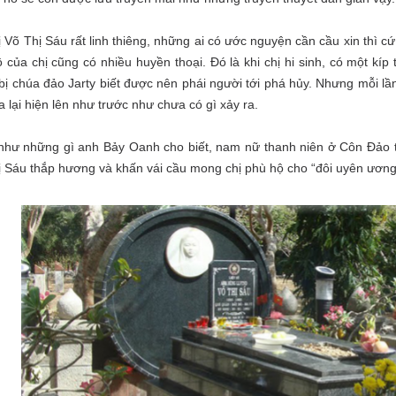
 Võ Thị Sáu rất linh thiêng, những ai có ước nguyện cần cầu xin thì c
 của chị cũng có nhiều huyền thoại. Đó là khi chị hi sinh, có một kí
bị chúa đảo Jarty biết được nên phái người tới phá hủy. Nhưng mỗi l
a lại hiện lên như trước như chưa có gì xảy ra.
như những gì anh Bảy Oanh cho biết, nam nữ thanh niên ở Côn Đảo 
 Sáu thắp hương và khấn vái cầu mong chị phù hộ cho “đôi uyên ươn