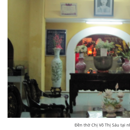
Đền thờ Chị Võ Thị Sáu tại 