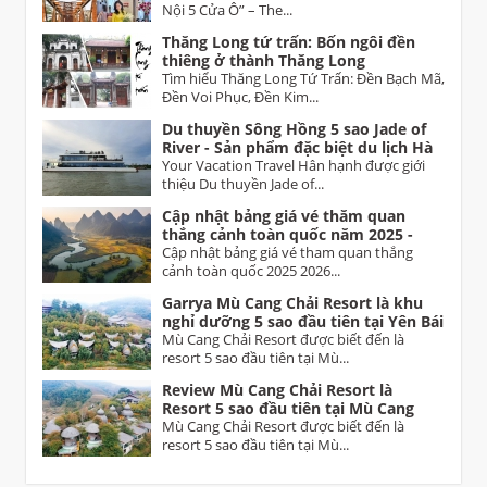
Nội – Từ Sơn (Bắc Ninh)
Nội 5 Cửa Ô” – The...
Thăng Long tứ trấn: Bốn ngôi đền
thiêng ở thành Thăng Long
Tìm hiểu Thăng Long Tứ Trấn: Đền Bạch Mã,
Đền Voi Phục, Đền Kim...
Du thuyền Sông Hồng 5 sao Jade of
River - Sản phẩm đặc biệt du lịch Hà
Nội
Your Vacation Travel Hân hạnh được giới
thiệu Du thuyền Jade of...
Cập nhật bảng giá vé thăm quan
thắng cảnh toàn quốc năm 2025 -
2026 Vietnam tourist attractions
Cập nhật bảng giá vé tham quan thắng
ticket prices
cảnh toàn quốc 2025 2026...
Garrya Mù Cang Chải Resort là khu
nghỉ dưỡng 5 sao đầu tiên tại Yên Bái
Mù Cang Chải Resort được biết đến là
resort 5 sao đầu tiên tại Mù...
Review Mù Cang Chải Resort là
Resort 5 sao đầu tiên tại Mù Cang
Chải Yên Bái
Mù Cang Chải Resort được biết đến là
resort 5 sao đầu tiên tại Mù...