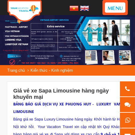
MENU
Trang chủ
Kiến thức - Kinh nghiệm
Giá vé xe Sapa Limousine hàng ngày
khuyến mại
BẢNG BÁO GIÁ DỊCH VỤ XE PHUONG HUY - LUXURY VAN
LIMOUSINE
Bảng giá xe Sapa Luxury Limousine
hàng ngày. Khởi hành từ Hà
Nội khứ hồi.
Your Vacation Travel
xin cập nhật tới Quý Khách
9 chỗ và 11
hàng bảng giá
vé xe đi Sapa
với dòng xe cao cấp