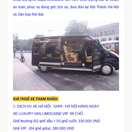
an toàn, phục vụ đúng giờ, lịch sự, đưa đón tại Nội Thành Hà Nội
và Sân bay Nội Bài.
GIÁ THUÊ XE THAM KHẢO:
1- DỊCH VỤ XE HÀ NỘI - SAPA - HÀ NỘI HÀNG NGÀY
XE LUXURY-VAN LIMOUSINE VIP 09 CHỖ :
Ghế thường (02 ghế đầu + 03 ghế cuối): 330.000 VND
Ghế VIP: (04 ghế giữa): 380.000 VND