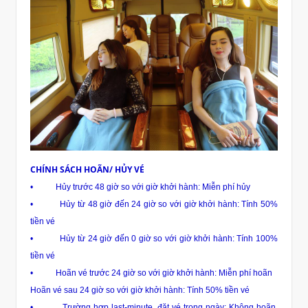
CHÍNH SÁCH HOÃN/ HỦY VÉ
• Hủy trước 48 giờ so với giờ khởi hành: Miễn phí hủy
• Hủy từ 48 giờ đến 24 giờ so với giờ khởi hành: Tính 50%
tiền vé
• Hủy từ 24 giờ đến 0 giờ so với giờ khởi hành: Tính 100%
tiền vé
• Hoãn vé trước 24 giờ so với giờ khởi hành: Miễn phí hoãn
Hoãn vé sau 24 giờ so với giờ khởi hành: Tính 50% tiền vé
• Trường hợp last-minute, đặt vé trong ngày: Không hoãn,