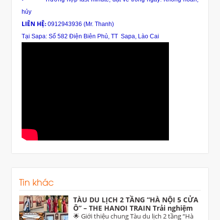
hủy
LIÊN HỆ:
0912943936 (Mr. Thanh)
Tại Sapa: Số 582 Điện Biên Phủ, TT Sapa, Lào Cai
Tin khác
TÀU DU LỊCH 2 TẦNG “HÀ NỘI 5 CỬA
Ô” – THE HANOI TRAIN Trải nghiệm
di sản độc đáo dịp 30/4 trên tuyến Hà
🌟 Giới thiệu chung Tàu du lịch 2 tầng “Hà