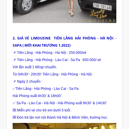
2. GIÁ VÉ LIMOUSINE TIÊN LÃNG HẢI PHÒNG - HÀ NỘI -
SAPA ( MỚI KHAI TRƯƠNG 1.2022)
📌 Tiên Lãng - Hải Phòng - Hà Nội : 250.000/vé
📌 Tiên Lãng - Hải Phòng - Lào Cai - Sa Pa : 600.000/ vé
Với tần xuất 1 tiếng/ chuyến.
Từ 04h30’- 20h30’ Tiên Lãng - Hải Phòng - Hà Nội.
📌 Ngày 2 chuyến :
✅Tiên Lãng - Hải Phòng - Lào Cai - Sa Pa
Hải Phòng xuất 4h30’ & 18h00’.
✅ Sa Pa - Lào Cai - Hà Nội - Hải Phòng xuất 9h30’ & 14h30’
🆘 Miễn phí vé cho trẻ em dưới 5 tuổi .
🆘 Đón trả tận nơi nội thành Hà Nội & Bệnh Viện, trường học.