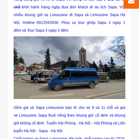
chỗ
khởi hành hàng ngày đưa đón khách đi du lịch Sapa. Với
nhiều khung giờ
xe Limousine đi Sapa
và Limousine Sapa Hà
Nội. Hotline 0912943936. Phục vụ tour ghép
Sapa 2 ngày 1
đêm
và
Tour Sapa 3 ngày 2 đêm.
Gồm
giá vé Sapa Limousine
bán lẻ cho xe 9 và 11 chỗ và giá
vé
Limousine Sapa
thuê riêng theo khung giờ cố định và khung
giờ không cố định: Tuyến Hải Phòng - Hà Nội - Hải Phòng và Liên
tuyến Hà Nội - Sapa - Hà Nội
Chất lượng
xe Sapa Limousine
đời mới, chất lượng cao từ 2018,