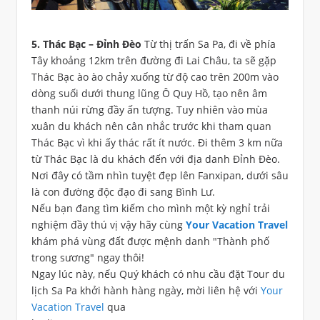
5. Thác Bạc – Đỉnh Đèo
Từ thị trấn Sa Pa, đi về phía
Tây khoảng 12km trên đường đi Lai Châu, ta sẽ gặp
Thác Bạc ào ào chảy xuống từ độ cao trên 200m vào
dòng suối dưới thung lũng Ô Quy Hồ, tạo nên âm
thanh núi rừng đầy ấn tượng. Tuy nhiên vào mùa
xuân du khách nên cân nhắc trước khi tham quan
Thác Bạc vì khi ấy thác rất ít nước. Đi thêm 3 km nữa
từ Thác Bạc là du khách đến với địa danh Đỉnh Đèo.
Nơi đây có tầm nhìn tuyệt đẹp lên Fanxipan, dưới sâu
là con đường độc đạo đi sang Bình Lư.
Nếu bạn đang tìm kiếm cho mình một kỳ nghỉ trải
nghiệm đầy thú vị vậy hãy cùng
Your Vacation Travel
khám phá vùng đất được mệnh danh "Thành phố
trong sương" ngay thôi!
Ngay lúc này, nếu Quý khách có nhu cầu đặt Tour du
lịch Sa Pa khởi hành hàng ngày, mời liên hệ với
Your
Vacation Travel
qua