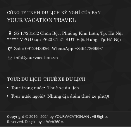
CÔNG TY TNHH DU LỊCH KỲ NGHỈ CỦA BẠN
YOUR VACATION TRAVEL
Số 17/231/32 Chùa Bộc, Phường Kim Liên, Tp. Hà Nội
***** VPGD tại: P620 CT21 KĐT Việt Hưng, Tp.Hà Nội
Zalo: 0912943936- WhatsApp:+84947369597
info@yourvacation.vn
TOUR DU LỊCH
THUÊ XE DU LỊCH
Tour trong nước
Thuê xe du lịch
Tour nước ngoài
Những địa điểm thuê xe phượt
Copyright © 2016 - 2024 by YOURVACATION.VN . All Rights
Reserved. Desgin by .::
Web360
::.