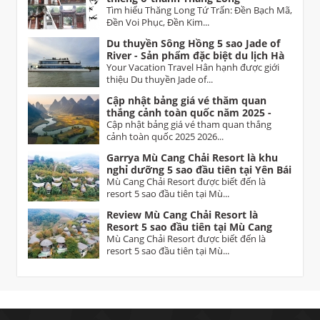
Tìm hiểu Thăng Long Tứ Trấn: Đền Bạch Mã,
Đền Voi Phục, Đền Kim...
Du thuyền Sông Hồng 5 sao Jade of
River - Sản phẩm đặc biệt du lịch Hà
Nội
Your Vacation Travel Hân hạnh được giới
thiệu Du thuyền Jade of...
Cập nhật bảng giá vé thăm quan
thắng cảnh toàn quốc năm 2025 -
2026 Vietnam tourist attractions
Cập nhật bảng giá vé tham quan thắng
ticket prices
cảnh toàn quốc 2025 2026...
Garrya Mù Cang Chải Resort là khu
nghỉ dưỡng 5 sao đầu tiên tại Yên Bái
Mù Cang Chải Resort được biết đến là
resort 5 sao đầu tiên tại Mù...
Review Mù Cang Chải Resort là
Resort 5 sao đầu tiên tại Mù Cang
Chải Yên Bái
Mù Cang Chải Resort được biết đến là
resort 5 sao đầu tiên tại Mù...