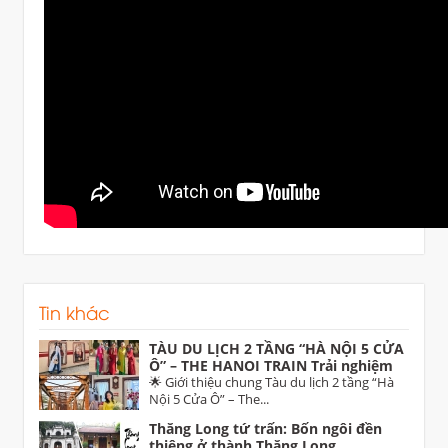
Tin khác
TÀU DU LỊCH 2 TẦNG “HÀ NỘI 5 CỬA
Ô” – THE HANOI TRAIN Trải nghiệm
di sản độc đáo dịp 30/4 trên tuyến Hà
🌟 Giới thiệu chung Tàu du lịch 2 tầng “Hà
Nội – Từ Sơn (Bắc Ninh)
Nội 5 Cửa Ô” – The...
Thăng Long tứ trấn: Bốn ngôi đền
thiêng ở thành Thăng Long