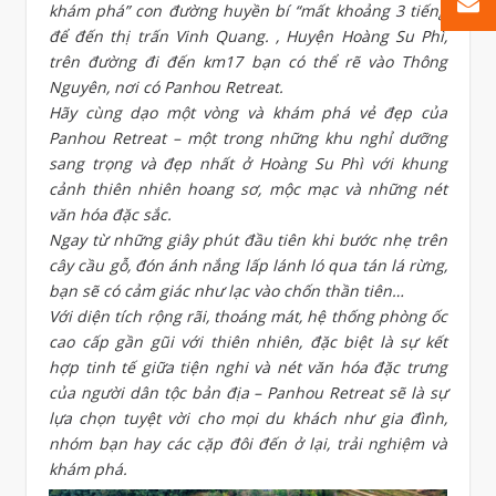
khám phá” con đường huyền bí “mất khoảng 3 tiếng
để đến thị trấn Vinh Quang. , Huyện Hoàng Su Phì,
trên đường đi đến km17 bạn có thể rẽ vào Thông
Nguyên, nơi có Panhou Retreat.
Hãy cùng dạo một vòng và khám phá vẻ đẹp của
Panhou Retreat – một trong những khu nghỉ dưỡng
sang trọng và đẹp nhất ở Hoàng Su Phì với khung
cảnh thiên nhiên hoang sơ, mộc mạc và những nét
văn hóa đặc sắc.
Ngay từ những giây phút đầu tiên khi bước nhẹ trên
cây cầu gỗ, đón ánh nắng lấp lánh ló qua tán lá rừng,
bạn sẽ có cảm giác như lạc vào chốn thần tiên…
Với diện tích rộng rãi, thoáng mát, hệ thống phòng ốc
cao cấp gần gũi với thiên nhiên, đặc biệt là sự kết
hợp tinh tế giữa tiện nghi và nét văn hóa đặc trưng
của người dân tộc bản địa – Panhou Retreat sẽ là sự
lựa chọn tuyệt vời cho mọi du khách như gia đình,
nhóm bạn hay các cặp đôi đến ở lại, trải nghiệm và
khám phá.