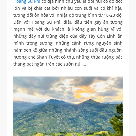
Hoàng Su Phì
có địa hình chủ yếu là đồi núi có độ dốc
lớn và bị chia cắt bởi nhiều con suối và có khí hậu
tương đối ôn hòa với nhiệt độ trung bình từ 18-20 độ.
Đến với Hoàng Su Phì, điều đầu tiên gây ấn tượng
mạnh mẽ với du khách là không gian hùng vĩ với
những dãy núi trùng điệp của dãy Tây Côn Lĩnh ẩn
mình trong sương, những cánh rừng nguyên sinh
nằm xen kẽ giữa những nhánh sông suối đầu nguồn,
nương chè Shan Tuyết cổ thụ, những thửa ruộng bậc
thang bạt ngàn trên các sườn núi,...