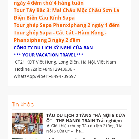
ngày 4 đêm thứ 4 hàng tuần
Tour Tây Bắc 3: Mai Châu Mộc Châu Sơn La
Điện Biên Cầu Kính Sapa
Tour ghép Sapa Phanxiphang 2 ngày 1 đêm
Tour ghép Sapa - Cát Cát - Hàm Rồng -
Phanxiphang 3 ngày 2 đêm
.
CÔNG TY DU LỊCH KỲ NGHỈ CỦA BẠN
*** YOUR VACATION TRAVEL***
CT21 KĐT Việt Hưng, Long Biên, Hà Nội, Việt Nam
Hotline /Zalo:+84912943936 -
WhatsApp/Viber:+8494739597
Tin khác
TÀU DU LỊCH 2 TẦNG “HÀ NỘI 5 CỬA
Ô” – THE HANOI TRAIN Trải nghiệm
di sản độc đáo dịp 30/4 trên tuyến Hà
🌟 Giới thiệu chung Tàu du lịch 2 tầng “Hà
Nội – Từ Sơn (Bắc Ninh)
Nội 5 Cửa Ô” – The...