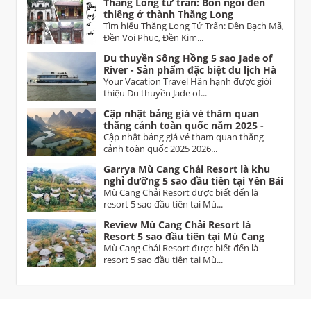
Thăng Long tứ trấn: Bốn ngôi đền
thiêng ở thành Thăng Long
Tìm hiểu Thăng Long Tứ Trấn: Đền Bạch Mã,
Đền Voi Phục, Đền Kim...
Du thuyền Sông Hồng 5 sao Jade of
River - Sản phẩm đặc biệt du lịch Hà
Nội
Your Vacation Travel Hân hạnh được giới
thiệu Du thuyền Jade of...
Cập nhật bảng giá vé thăm quan
thắng cảnh toàn quốc năm 2025 -
2026 Vietnam tourist attractions
Cập nhật bảng giá vé tham quan thắng
ticket prices
cảnh toàn quốc 2025 2026...
Garrya Mù Cang Chải Resort là khu
nghỉ dưỡng 5 sao đầu tiên tại Yên Bái
Mù Cang Chải Resort được biết đến là
resort 5 sao đầu tiên tại Mù...
Review Mù Cang Chải Resort là
Resort 5 sao đầu tiên tại Mù Cang
Chải Yên Bái
Mù Cang Chải Resort được biết đến là
resort 5 sao đầu tiên tại Mù...