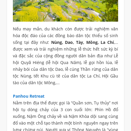
Nếu may mắn, du khách còn được trải nghiệm văn
hóa độc đáo của các đồng bào dân tộc thiểu số sinh
sống tại đây như:
Nùng, Dao, Tày, Mông, La Chí
,...
được xem và trải nghiệm những lễ thức hết sức kỳ bí
và đặc sắc của cộng đồng người dân bản địa như Lễ
hội Quyã Hiéng (lễ hội Qua Năm), lễ gọi hồn lúa, lễ
nhảy bói của dân tộc Dao, lễ cúng Thần rừng của dân
tộc Nùng, tết Khu cù tê của dân tộc La Chí, Hội Gầu
tào của dân tộc Mông,...
Panhou Retreat
Nằm trên địa thể được gọi là “Quần sơn, Tụ thủy” nơi
hội tụ dòng chảy của 3 con suối lớn: Phìn Hồ đổ
xuống, Nậm Ông chảy về và Nậm Khòa dội sang cùng
đổ vào một chỗ tạo thành một bình nguyên ngay trên
lưng chừng núi. Người xưa ví Thông Nguyên là “vùng