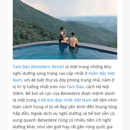
Tam Đảo Belvedere Resort
là một trong những khu
nghỉ dưỡng sang trọng cao cấp nhất ở
miền Bắc Việt
Nam
, với 48 biệt thự và dãy phòng trang nhã, nằm ở
vị trí lý tưởng nhất trên núi
Tam Đảo
, cách Hà Nội
50km. Bể bơi vô cực của Belvedere được mệnh danh
là một trong
5 bể bơi đẹp nhất Việt Nam
với tầm nhìn
toàn cảnh hùng vĩ từ vẻ đẹp yên bình đến thung lũng
hấp dẫn, Ngoài dịch vụ nghỉ dưỡng và bể bơi sẵn có,
xung quanh Belvedere cũng có nhiều tiện ích nghỉ
dưỡng khác như sân golf hay rất gần rừng quốc gia