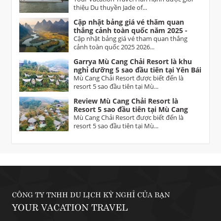
thiệu Du thuyền Jade of...
Cập nhật bảng giá vé thăm quan
thắng cảnh toàn quốc năm 2025 -
2026 Vietnam tourist attractions
Cập nhật bảng giá vé tham quan thắng
ticket prices
cảnh toàn quốc 2025 2026...
Garrya Mù Cang Chải Resort là khu
nghỉ dưỡng 5 sao đầu tiên tại Yên Bái
Mù Cang Chải Resort được biết đến là
resort 5 sao đầu tiên tại Mù...
Review Mù Cang Chải Resort là
Resort 5 sao đầu tiên tại Mù Cang
Chải Yên Bái
Mù Cang Chải Resort được biết đến là
resort 5 sao đầu tiên tại Mù...
CÔNG TY TNHH DU LỊCH KỲ NGHỈ CỦA BẠN
YOUR VACATION TRAVEL