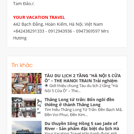
Tam Đảo./.
YOUR VACATION TRAVEL
442 Bạch Đằng, Hoàn Kiếm, Hà Nội, Việt Nam
+842438291333 - 0912943936 - 0947369597 Mrs
Hương
Tin khác
TÀU DU LỊCH 2 TẦNG “HÀ NỘI 5 CỬA
Ô” – THE HANOI TRAIN Trải nghiệm
di sản độc đáo dịp 30/4 trên tuyến Hà
🌟 Giới thiệu chung Tàu du lịch 2 tầng “Hà
Nội – Từ Sơn (Bắc Ninh)
Nội 5 Cửa Ô” – The...
Thăng Long tứ trấn: Bốn ngôi đền
thiêng ở thành Thăng Long
Tìm hiểu Thăng Long Tứ Trấn: Đền Bạch Mã,
Đền Voi Phục, Đền Kim...
Du thuyền Sông Hồng 5 sao Jade of
River - Sản phẩm đặc biệt du lịch Hà
Nội
Your Vacation Travel Hân hạnh được giới