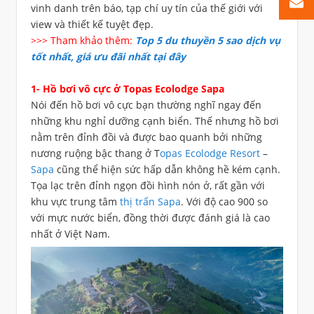
vinh danh trên báo, tạp chí uy tín của thế giới với
view và thiết kế tuyệt đẹp.
>>> Tham khảo thêm:
T
op 5 du thuyền 5 sao dịch vụ
tốt nhất, giá ưu đãi nhất tại đây
1- Hồ bơi vô cực ở
Topas Ecolodge Sapa
Nói đến hồ bơi vô cực bạn thường nghĩ ngay đến
những khu nghỉ dưỡng cạnh biển. Thế nhưng hồ bơi
nằm trên đỉnh đồi và được bao quanh bởi những
nương ruộng bậc thang ở T
opas Ecolodge Resort
–
Sapa
cũng thể hiện sức hấp dẫn không hề kém cạnh.
Tọa lạc trên đỉnh ngọn đồi hình nón ở, rất gần với
khu vực trung tâm
thị trấn Sapa
. Với độ cao 900 so
với mực nước biển, đồng thời được đánh giá là cao
nhất ở Việt Nam.