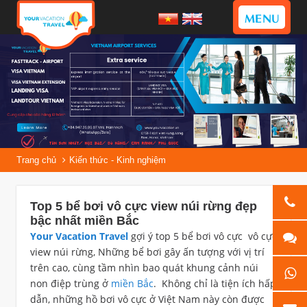
MENU
Trang chủ
Kiến thức - Kinh nghiệm
Top 5 bể bơi vô cực view núi rừng đẹp
bậc nhất miền Bắc
Your Vacation Travel
gợi ý top 5 bể bơi vô cực vô cực
view núi rừng, Những bể bơi gây ấn tượng với vị trí
trên cao, cùng tầm nhìn bao quát khung cảnh núi
non điệp trùng ở
miền Bắc
. Không chỉ là tiện ích hấp
dẫn, những hồ bơi vô cực ở Việt Nam này còn được