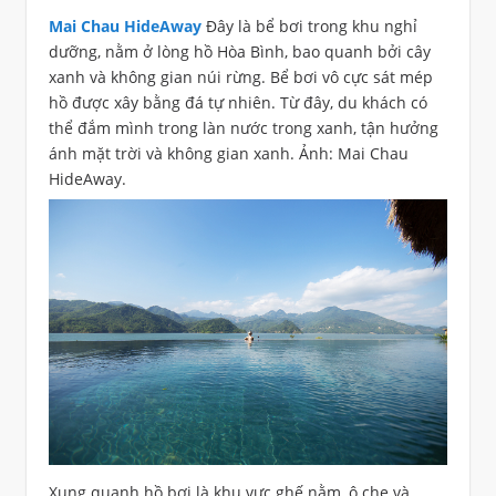
Mai Chau HideAway
Đây là bể bơi trong khu nghỉ
dưỡng, nằm ở lòng hồ Hòa Bình, bao quanh bởi cây
xanh và không gian núi rừng. Bể bơi vô cực sát mép
hồ được xây bằng đá tự nhiên. Từ đây, du khách có
thể đắm mình trong làn nước trong xanh, tận hưởng
ánh mặt trời và không gian xanh. Ảnh: Mai Chau
HideAway.
Xung quanh hồ bơi là khu vực ghế nằm, ô che và