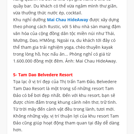
quầy bar. Du khách có thể vừa ngâm mình thư giãn,
vừa thưởng thức nước ép, cocktail.
Khu nghỉ dưỡng
Mai Chau HideAway
được xây dựng
theo phong cách Rustic, với 5 khu nhà sàn mang đậm
văn hóa của cộng đồng dân tộc miền núi như Thái,
Mường, Dao, H'Mông. Ngoài ra, du khách tới đây có
thể tham gia trải nghiệm yoga, chèo thuyền kayak
trong lòng hồ, học nấu ăn... Phòng nghỉ có giá từ
1.600.000 đồng một đêm. Ảnh: Mai Chau HideAway.
5- ​Tam Dao Belvedere Resort
Tọa lạc ở vị trí đẹp của Thị trấn Tam Đảo, Belvedere
Tam Dao Resort là một trong số những resort Tam
Đảo có bể bơi đẹp nhất. Đến với khu resort, bạn sẽ
được chìm đắm trong khung cảnh nên thơ, trữ tình.
Từ trời mây đến cảnh vật đều trong lành, tươi mới.
Không những vậy, vị trí thuận lợi của khu resort Tam
Đảo cũng giúp hoạt động tham quan tại đây dễ dàng
hơn.