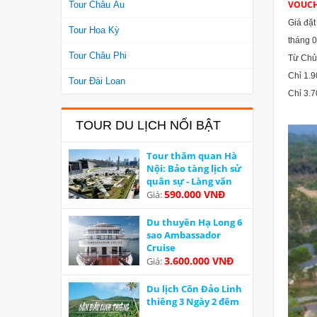
VOUC
Tour Châu Âu
Giá đặt
Tour Hoa Kỳ
th
Tour Châu Phi
Từ Ch
Chỉ 1.
Tour Đài Loan
Chỉ 3.7
TOUR DU LỊCH NỔI BẬT
Tour thăm quan Hà
Nội: Bảo tàng lịch sử
quân sự - Làng văn
hoá các dân tộc Việt
590.000 VNĐ
Giá:
Nam
Du thuyền Hạ Long 6
sao Ambassador
Cruise
3.600.000 VNĐ
Giá:
Du lịch Côn Đảo Linh
thiêng 3 Ngày 2 đêm