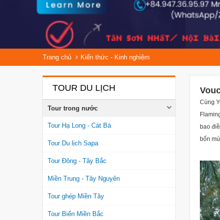
Trang chủ
Kiến thức - Kinh nghiệm
TOUR DU LỊCH
Vouc
Cùng Yo
Tour trong nước
Flaming
Tour Hạ Long - Cát Bà
bao điề
bốn mùa
Tour Du lịch Sapa
Tour Đông - Tây Bắc
Miền Trung - Tây Nguyên
Tour ghép Miền Tây
Tour Biển Miền Bắc