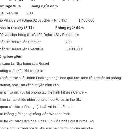
lamingo Villa Phòng ngủ/ đêm
p Deluxe Villa 700
go Villa 02 BR (Ghép 02 voucher + Phụ thu) 1.400.000
orest in the sky (FITS) Phòng ngủ/ đêm
p 02 voucher bằng 01 căn 02 Deluxe Sky Residence
g cấp từ Deluxe lên Premier 700
g cấp từ Deluxe lên Executive 1.400.000
iá phòng bao gồm:
a sáng tại Nhà hàng của Resort -
ước uống chào đón khi check-in -
cà phê, nước suối, bánh Flamingo hoặc hoa quả tươi theo tiêu chuẩn tại phòng –
ee internet, hơn 100 kênh truyền hình cáp
iện ích và dịch vụ tại phòng tâp thê hình Fitness Centre –
him tại rạp chiếu phim trong tổ hợp Forest in the Sky
quan các tác phẩm nghệ thuât Art in the Forest
hơi không giới hạn tại công viên Wonder Park
hơi tai khu vực Flamingo Kids Club - tòa nhà Forest in the Sky
ng bê bơi và xông hơi tai khu vực bê bơi chung của resort –