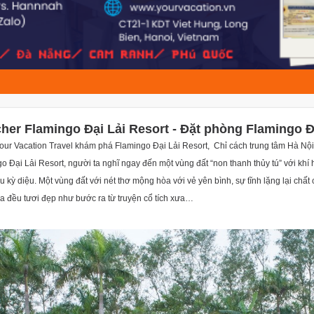
her Flamingo Đại Lải Resort - Đặt phòng Flamingo Đ
ur Vacation Travel khám phá Flamingo Đại Lải Resort, Chỉ cách trung tâm Hà Nội
o Đại Lải Resort, người ta nghĩ ngay đến một vùng đất “non thanh thủy tú” với khí 
u kỳ diệu. Một vùng đất với nét thơ mộng hòa với vẻ yên bình, sự tĩnh lặng lại c
 đều tươi đẹp như bước ra từ truyện cổ tích xưa…