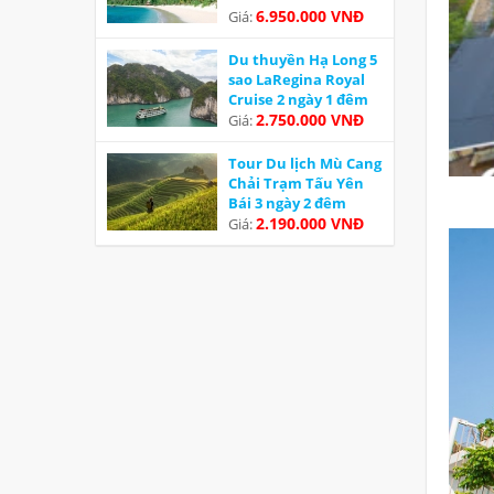
6.950.000 VNĐ
Giá:
Du thuyền Hạ Long 5
sao LaRegina Royal
Cruise 2 ngày 1 đêm
Ưu đãi
2.750.000 VNĐ
Giá:
Tour Du lịch Mù Cang
Chải Trạm Tấu Yên
Bái 3 ngày 2 đêm
2.190.000 VNĐ
Giá: