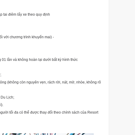
 trú -
ap tai điêm lấy xe theo quy định
 trình cố định)
i với chương trình khuyến mai) -
g 01 lần và không hoàn lại dưới bất kỳ hình thức
2.2 Điều này;
hỏng (không còn nguyên vẹn, rách rời, nát, mờ, nhòe, không rõ
 Du Lịch;
).
người tối đa có thể được thay đổi theo chính sách của Resort