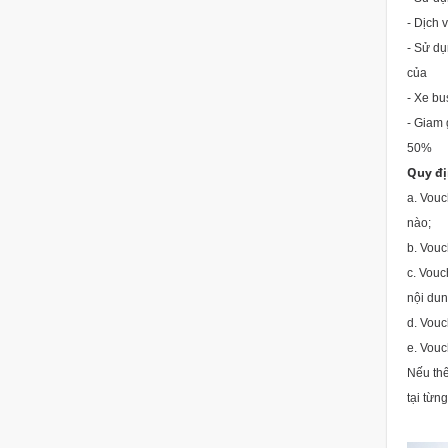
- Dị
- Sử dụ
- Xe b
- Giam 
Qu
a. Vouc
b. Vou
c. Vouc
n
d. Vouc
e. Vouc
Nếu thê
tại từn