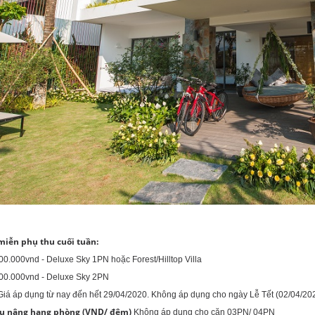
 miễn phụ thu cuối tuần:
900.000vnd - Deluxe Sky 1PN hoặc Forest/Hilltop Villa
3.700.000vnd - Deluxe Sky 2PN
Giá áp dụng từ nay đến hết 29/04/2020. Không áp dụng cho ngày Lễ Tết (02/04/20
u nâng hạng phòng (VND/ đêm)
Không áp dụng cho căn 03PN/ 04PN