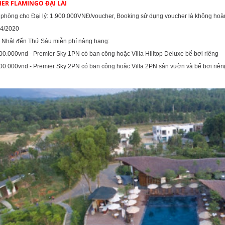
HER FLAMINGO ĐẠI LẢI
 phòng cho Đại lý: 1.900.000VNĐ/voucher, Booking sử dụng voucher là không hoà
áng 04/2020
ủ Nhật đến Thứ Sáu miễn phí nâng hạng:
900.000vnd - Premier Sky 1PN có ban công hoặc Villa Hilltop Deluxe bể b
00.000vnd - Premier Sky 2PN có ban công hoặc Villa 2PN sân vườn và bể bơi ri