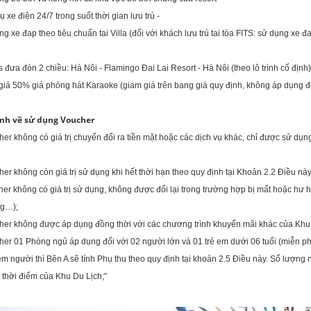
ch vụ xe điện 24/7 trong suốt thời gian lưu
ng xe đap theo tiêu chuẩn tai Villa (đối với khách lưu trú tai tòa FITS: sử dụng xe đ
của
us đưa đón 2 chiều: Hà Nôi - Flamingo Đai Lai Resort - Hà Nôi (theo lô
giá 50% giá phòng hát Karaoke (giam giá trên bang giá quy định, không áp dụng đố
50%
y định về sử dụng Voucher
her không có giá trị chuyển đổi ra tiền mặt hoặc các dịch vụ khác, chỉ được sử dụn
nào;
cher không còn giá trị sử dụng khi hết thời hạn theo quy định tại Khoản 
her không có giá trị sử dụng, không được đổi lại trong trường hợp bị mất hoặc hư 
ội dung…);
her không được áp dụng đồng thời với các chương trình khuyến mãi khác của Khu
her 01 Phòng ngủ áp dụng đối với 02 người lớn và 01 trẻ em dưới 06 tuổi (miễn phí
m người thì Bên A sẽ tính Phụ thu theo quy định tại khoản 2.5 Điều này. Số lượng 
g thời điểm của Khu Du Lịch;"