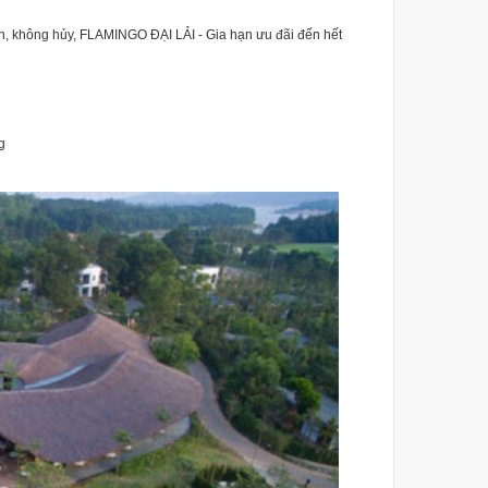
n, không hủy, FLAMINGO ĐẠI LẢI - Gia hạn ưu đãi đến hết
ơi riêng
êng