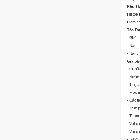
Khu F
Hillto
Flamin
Tòa F
- Ghé
- Nân
- Nân
G
- 01 bữ
- N
- Trà, 
- Fr
- Các t
- Xem p
- Tham 
- Vui c
- Vui c
- Sử dụ