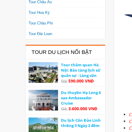
Tour Châu Âu
Tour Hoa Kỳ
Tour Châu Phi
Tour Đài Loan
TOUR DU LỊCH NỔI BẬT
Tour thăm quan Hà
Nội: Bảo tàng lịch sử
quân sự - Làng văn
hoá các dân tộc Việt
590.000 VNĐ
Giá:
Nam
Du thuyền Hạ Long 6
sao Ambassador
Cruise
3.600.000 VNĐ
Giá:
C
Du lịch Côn Đảo Linh
C
thiêng 3 Ngày 2 đêm
C