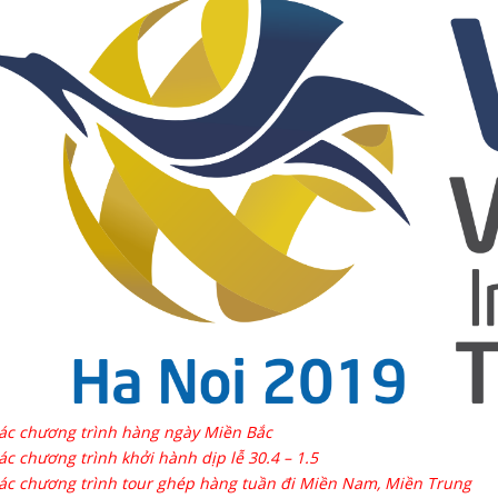
ác chương trình hàng ngày Miền Bắc
ác chương trình khởi hành dịp lễ 30.4 – 1.5
ác chương trình tour ghép hàng tuần đi Miền Nam, Miền Trung