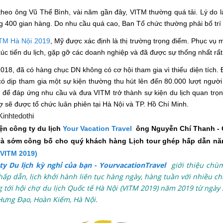
heo ông Vũ Thế Bình, vài năm gần đây, VITM thường quá tải. Lý do là
 400 gian hàng. Do nhu cầu quá cao, Ban Tổ chức thường phải bố trí
TM Hà Nội 2019
, Mỹ được xác định là thị trường trọng điểm. Phục vụ 
úc tiến du lịch, gặp gỡ các doanh nghiệp và đã được sự thống nhất rất
18, đã có hàng chục DN không có cơ hội tham gia vì thiếu diện tích. 
ó dịp tham gia một sự kiện thường thu hút lên đến 80.000 lượt ngư
, để đáp ứng nhu cầu và đưa VITM trở thành sự kiện du lịch quan trọn
ợ sẽ được tổ chức luân phiên tại Hà Nội và TP. Hồ Chí Minh.
Kinhtedothi
iện công ty du lịch
Your Vacation Travel
ông Nguyễn Chí Thanh - G
và sớm công bố cho quý khách hàng Lịch tour ghép hấp dẫn n
(VITM 2019)
ty Du lịch kỳ nghỉ của bạn - YourvacationTravel
giới thiệu chù
hấp dẫn, lịch khởi hành liên tục hàng ngày, hàng tuần với nhiều c
 tới hội chợ du lịch Quốc tế Hà Nội (VITM 2019) năm 2019 từ ngày 
Hưng Đạo, Hoàn Kiếm, Hà Nội.