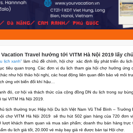
 Vacation Travel hướng tới VITM Hà Nội 2019 lấy chủ
u lịch xanh”
làm chủ đề chính, hội chợ xác định lấy phát triển du lịch
ục tiêu quan trọng. Các đơn vị du lịch tham gia hội chợ hưởng ứng
hác như hội thảo hội nghị, các hoạt động liên quan đến bảo vệ môi tr
ích ứng với biến đổi khí hậu…
nh đó, cơ hội và thách thức của cộng đồng DN du lịch trong sự bùn
ẻ tại VITM Hà Nội 2019.
hủ tịch thường trực Hiệp hội Du lịch Việt Nam Vũ Thế Bình – Trưởng
 hội chợ VITM Hà Nội 2019 sẽ thu hút 502 gian hàng của 720 đơn vị 
 lượt khách tham quan và mua sản phẩm; doanh thu bán hàng trực ti
ẩm du lịch giá tốt, 20.000 vé máy bay giá rẻ được bán tại Hội chợ.