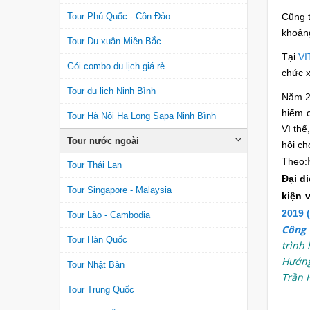
Tour Phú Quốc - Côn Đảo
Cũng t
khoảng
Tour Du xuân Miền Bắc
Tại
VI
Gói combo du lịch giá rẻ
chức x
Tour du lịch Ninh Bình
Năm 20
hiếm c
Tour Hà Nội Hạ Long Sapa Ninh Bình
Vì thế
Tour nước ngoài
hội ch
Theo:
Tour Thái Lan
Đại d
Tour Singapore - Malaysia
kiện 
2019 
Tour Lào - Cambodia
Công 
Tour Hàn Quốc
trình 
Hướng
Tour Nhật Bản
Trần 
Tour Trung Quốc