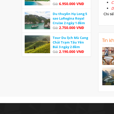
C
6.950.000 VNĐ
Giá:
D
Du thuyền Hạ Long 5
Chi ti
sao LaRegina Royal
Cruise 2 ngày 1 đêm
Ưu đãi
2.750.000 VNĐ
Giá:
Tour Du lịch Mù Cang
Tin k
Chải Trạm Tấu Yên
Bái 3 ngày 2 đêm
2.190.000 VNĐ
Giá: