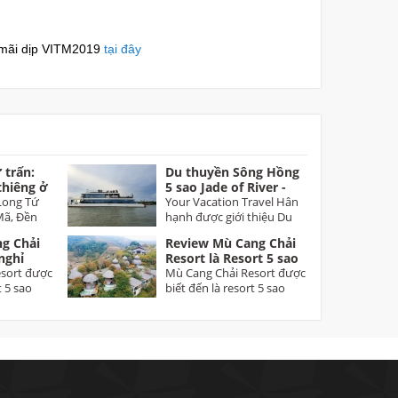
mãi dịp VITM2019
tại đây
 trấn:
Du thuyền Sông Hồng
thiêng ở
5 sao Jade of River -
Long
Long Tứ
Sản phẩm đặc biệt du
Your Vacation Travel Hân
Mã, Đền
lịch Hà Nội
hạnh được giới thiệu Du
m...
thuyền Jade of...
g Chải
Review Mù Cang Chải
nghỉ
Resort là Resort 5 sao
ầu tiên
sort được
đầu tiên tại Mù Cang
Mù Cang Chải Resort được
t 5 sao
Chải Yên Bái
biết đến là resort 5 sao
đầu tiên tại Mù...