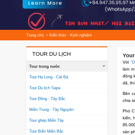
Trang chủ
Kiến thức - Kinh nghiệm
TOUR DU LỊCH
Your
Với
“D
Tour trong nước
làm m
động k
Tour Hạ Long - Cát Bà
dã, th
Tour Du lịch Sapa
Bên cạ
Tour Đông - Tây Bắc
chia s
Miền Trung - Tây Nguyên
Phó C
kiến,
Tour ghép Miền Tây
85.000
Tour Biển Miền Bắc
sản ph