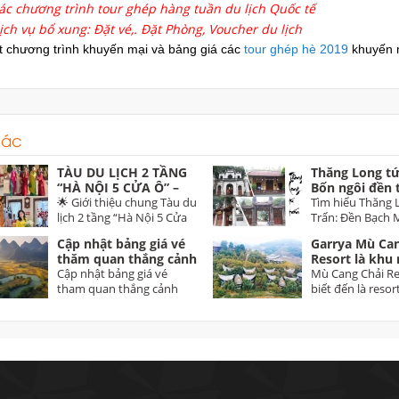
ác chương trình tour ghép hàng tuần du lịch Quốc tế
ịch vụ bổ xung: Đặt vé,. Đặt Phòng, Voucher du lịch
ết chương trình khuyến mại và bảng giá các
tour ghép hè 2019
khuyến 
hác
TÀU DU LỊCH 2 TẦNG
Thăng Long tứ
“HÀ NỘI 5 CỬA Ô” –
Bốn ngôi đền 
THE HANOI TRAIN Trải
🌟 Giới thiệu chung Tàu du
thành Thăng 
Tìm hiểu Thăng 
nghiệm di sản độc đáo
lịch 2 tầng “Hà Nội 5 Cửa
Trấn: Đền Bạch 
dịp 30/4 trên tuyến Hà
Ô” – The...
Voi Phục, Đền Ki
Cập nhật bảng giá vé
Garrya Mù Can
Nội – Từ Sơn (Bắc
thăm quan thắng cảnh
Resort là khu 
Ninh)
toàn quốc năm 2025 -
Cập nhật bảng giá vé
dưỡng 5 sao đ
Mù Cang Chải Re
2026 Vietnam tourist
tham quan thắng cảnh
tại Yên Bái
biết đến là resor
attractions ticket
toàn quốc 2025 2026...
đầu tiên tại Mù...
prices