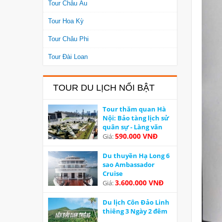
Tour Châu Âu
Tour Hoa Kỳ
Tour Châu Phi
Tour Đài Loan
TOUR DU LỊCH NỔI BẬT
Tour thăm quan Hà
Nội: Bảo tàng lịch sử
quân sự - Làng văn
hoá các dân tộc Việt
590.000 VNĐ
Giá:
Nam
Du thuyền Hạ Long 6
sao Ambassador
Cruise
3.600.000 VNĐ
Giá:
Du lịch Côn Đảo Linh
thiêng 3 Ngày 2 đêm