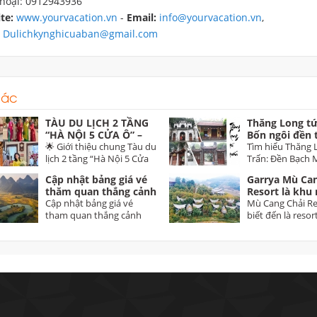
thoại: 0912943936
te:
www.yourvacation.vn
-
Email:
info@yourvacation.vn
,
:
Dulichkynghicuaban@gmail.com
hác
TÀU DU LỊCH 2 TẦNG
Thăng Long tứ
“HÀ NỘI 5 CỬA Ô” –
Bốn ngôi đền 
THE HANOI TRAIN Trải
🌟 Giới thiệu chung Tàu du
thành Thăng 
Tìm hiểu Thăng 
nghiệm di sản độc đáo
lịch 2 tầng “Hà Nội 5 Cửa
Trấn: Đền Bạch 
dịp 30/4 trên tuyến Hà
Ô” – The...
Voi Phục, Đền Ki
Cập nhật bảng giá vé
Garrya Mù Can
Nội – Từ Sơn (Bắc
thăm quan thắng cảnh
Resort là khu 
Ninh)
toàn quốc năm 2025 -
Cập nhật bảng giá vé
dưỡng 5 sao đ
Mù Cang Chải Re
2026 Vietnam tourist
tham quan thắng cảnh
tại Yên Bái
biết đến là resor
attractions ticket
toàn quốc 2025 2026...
đầu tiên tại Mù...
prices