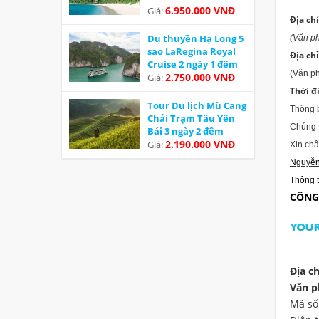
6.950.000 VNĐ
Giá:
Địa chỉ
Du thuyền Hạ Long 5
(Văn p
sao LaRegina Royal
Địa chỉ
Cruise 2 ngày 1 đêm
(Văn ph
Ưu đãi
2.750.000 VNĐ
Giá:
Thời đ
Tour Du lịch Mù Cang
Thông b
Chải Trạm Tấu Yên
Chúng t
Bái 3 ngày 2 đêm
2.190.000 VNĐ
Giá:
Xin ch
Nguyễn
Thông t
CÔNG
Địa ch
Văn p
Mã số