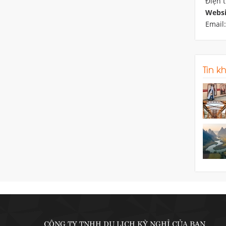
Điện 
Websi
Email
Tin k
CÔNG TY TNHH DU LỊCH KỲ NGHỈ CỦA BẠN