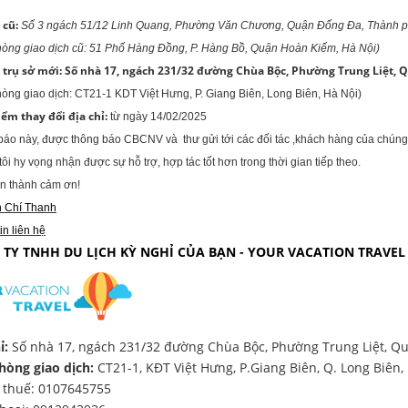
 cũ:
Số 3 ngách 51/12 Linh Quang, Phường Văn Chương, Quận Đống Đa, Thành p
hòng giao dịch cũ: 51 Phố Hàng Đồng, P. Hàng Bồ, Quận Hoàn Kiếm, Hà Nội)
 trụ
sở
mới:
Số nhà 17, ngách 231/32 đường Chùa Bộc, Phường Trung Liệt, 
òng giao dịch: CT21-1 KDT Việt Hưng, P. Giang Biên, Long Biên, Hà Nội)
iểm thay đổi địa chỉ:
từ ngày 14/02/2025
áo này, được thông báo CBCNV và thư gửi tới các đối tác ,khách hàng của chúng t
ôi hy vọng nhận được sự hỗ trợ, hợp tác tốt hơn trong thời gian tiếp theo.
ân thành cảm ơn!
 Chí Thanh
in liên hệ
 TY TNHH DU LỊCH KỲ NGHỈ CỦA BẠN - YOUR VACATION TRAVEL
ỉ:
Số nhà 17, ngách 231/32 đường Chùa Bộc, Phường Trung Liệt, Q
hòng giao dịch:
CT21-1, KĐT Việt Hưng, P.Giang Biên, Q. Long Biên,
 thuế: 0107645755