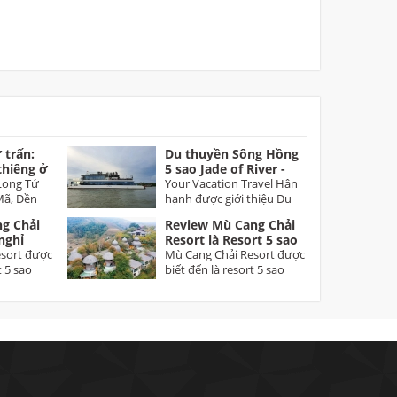
 trấn:
Du thuyền Sông Hồng
thiêng ở
5 sao Jade of River -
Long
Long Tứ
Sản phẩm đặc biệt du
Your Vacation Travel Hân
Mã, Đền
lịch Hà Nội
hạnh được giới thiệu Du
m...
thuyền Jade of...
g Chải
Review Mù Cang Chải
nghỉ
Resort là Resort 5 sao
ầu tiên
sort được
đầu tiên tại Mù Cang
Mù Cang Chải Resort được
t 5 sao
Chải Yên Bái
biết đến là resort 5 sao
đầu tiên tại Mù...