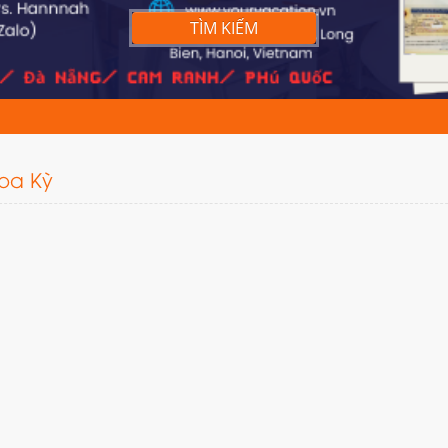
TÌM KIẾM
Hoa Kỳ