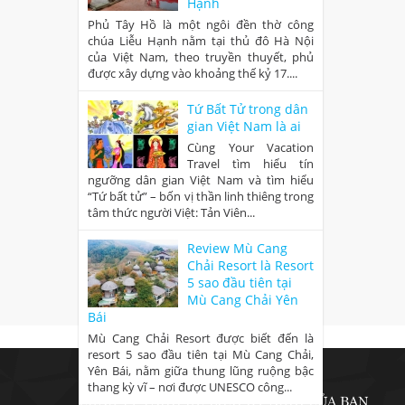
Hạnh
Phủ Tây Hồ là một ngôi đền thờ công
chúa Liễu Hạnh nằm tại thủ đô Hà Nội
của Việt Nam, theo truyền thuyết, phủ
được xây dựng vào khoảng thế kỷ 17....
Tứ Bất Tử trong dân
gian Việt Nam là ai
Cùng Your Vacation
Travel tìm hiểu tín
ngưỡng dân gian Việt Nam và tìm hiểu
“Tứ bất tử” – bốn vị thần linh thiêng trong
tâm thức người Việt: Tản Viên...
Review Mù Cang
Chải Resort là Resort
5 sao đầu tiên tại
Mù Cang Chải Yên
Bái
Mù Cang Chải Resort được biết đến là
resort 5 sao đầu tiên tại Mù Cang Chải,
Yên Bái, nằm giữa thung lũng ruộng bậc
thang kỳ vĩ – nơi được UNESCO công...
CÔNG TY TNHH DU LỊCH KỲ NGHỈ CỦA BẠN