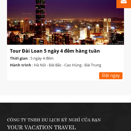
Tour Đài Loan 5 ngày 4 đêm hàng tuần
Thời gian
: 5 ngày 4 đêm
Hành trình
: Hà Nội - Đài Bắc - Cao Hùng - Đài Trung
Đặt ngay
CÔNG TY TNHH DU LỊCH KỲ NGHỈ CỦA BẠN
YOUR VACATION TRAVEL