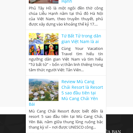
Hạnh
Phủ Tây Hồ là một ngôi đền thờ công
chúa Liễu Hạnh nằm tại thủ đô Hà Nội
của Việt Nam, theo truyền thuyết, phủ
được xây dựng vào khoảng thế kỷ 17....
Tứ Bất Tử trong dân
gian Việt Nam là ai
Cùng Your Vacation
Travel tìm hiểu tín
ngưỡng dân gian Việt Nam và tìm hiểu
“Tứ bất tử” – bốn vị thần linh thiêng trong
tâm thức người Việt: Tản Viên...
Review Mù Cang
Chải Resort là Resort
5 sao đầu tiên tại
Mù Cang Chải Yên
Bái
Mù Cang Chải Resort được biết đến là
resort 5 sao đầu tiên tại Mù Cang Chải,
Yên Bái, nằm giữa thung lũng ruộng bậc
thang kỳ vĩ – nơi được UNESCO công...
CÔNG TY TNHH DU LỊCH KỲ NGHỈ CỦA BẠN