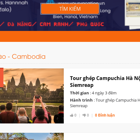
TÌM KIẾM
Lào - Cambodia
Tour ghép Campuchia Hà N
Siemreap
Thời gian
: 4 ngày 3 đêm
Hành trình
: Tour ghép Campuchia
Siemreap
0
0
0 Bình luận