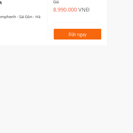
m
Giá
8.990.000
VNĐ
nomphenh - Sài Gòn - Hà
Đặt ngay