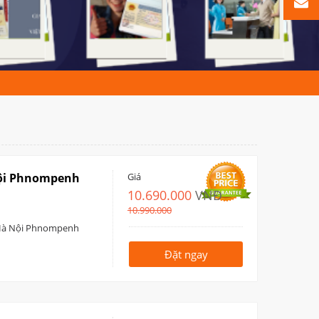
ội Phnompenh
Giá
10.690.000
VNĐ
10.990.000
 Hà Nội Phnompenh
Đặt ngay