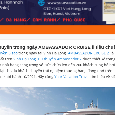
thuyền trong ngày AMBASSADOR CRUISE ll tiêu chuẩ
uyền 6 sao
trong ngày tại Vịnh Hạ Long
AMBASSADOR CRUISE 2
, l
hất trên
Vịnh Hạ Long
.
Du thuyền Ambassador 2
được thiết kế tran
à nhà hàng sang trọng với sức chứa lên đến 200 khách cùng bể bơi v
lại cho du khách chuyến trải nghiệm thượng hạng đáng nhớ trên m
ến khởi hành 10/2021, Hãy cùng
Your Vacation Travel
tìm hiểu về si