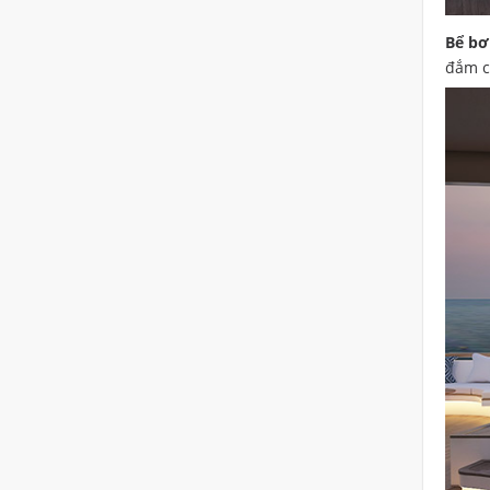
Bể bơi
đắm c