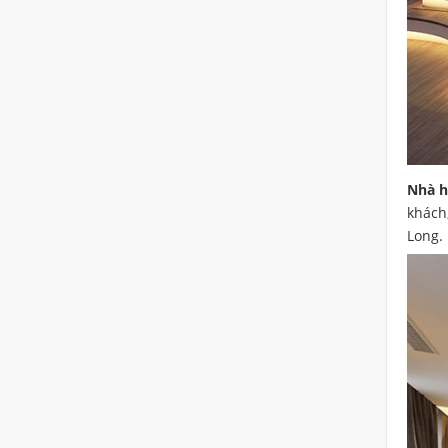
Nhà h
khách
Long.