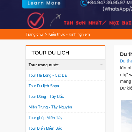
Trang chủ
Kiến thức - Kinh nghiệm
TOUR DU LỊCH
​Du 
Du th
Tour trong nước
lớn n
nhị” v
Tour Hạ Long - Cát Bà
mang 
Tour Du lịch Sapa
Dự ki
Tour Đông - Tây Bắc
Miền Trung - Tây Nguyên
Tour ghép Miền Tây
Tour Biển Miền Bắc