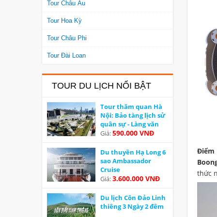
Tour Châu Âu
Tour Hoa Kỳ
Tour Châu Phi
Tour Đài Loan
TOUR DU LỊCH NỔI BẬT
Tour thăm quan Hà
Nội: Bảo tàng lịch sử
quân sự - Làng văn
hoá các dân tộc Việt
590.000 VNĐ
Giá:
Nam
Điểm 
Du thuyền Hạ Long 6
sao Ambassador
Boong
Cruise
thức n
3.600.000 VNĐ
Giá:
Du lịch Côn Đảo Linh
thiêng 3 Ngày 2 đêm