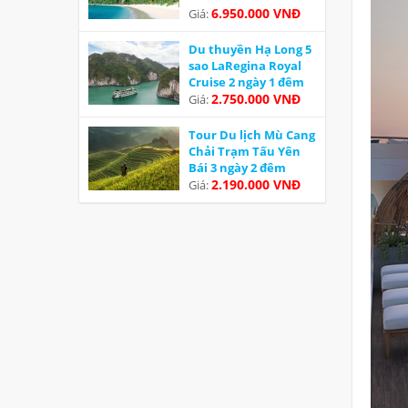
6.950.000 VNĐ
Giá:
Du thuyền Hạ Long 5
sao LaRegina Royal
Cruise 2 ngày 1 đêm
Ưu đãi
2.750.000 VNĐ
Giá:
Tour Du lịch Mù Cang
Chải Trạm Tấu Yên
Bái 3 ngày 2 đêm
2.190.000 VNĐ
Giá: