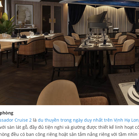
 phòng
sador Cruise 2
là
du thuyền trong ngày duy nhất trên Vịnh Hạ Lon
với sàn lát gỗ, đầy đủ tiện nghi và giường được thiết kế linh hoạt 
hòng đều có ban công riêng hoặt sân tắm nắng riêng với tầm nhìn 