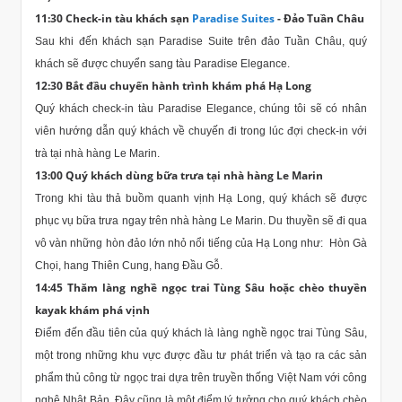
11:30 Check-in tàu khách sạn
Paradise Suites
- Đảo Tuần Châu
Sau khi đến khách sạn Paradise Suite trên đảo Tuần Châu, quý
khách sẽ được chuyển sang tàu Paradise Elegance.
12:30 Bắt đầu chuyến hành trình khám phá Hạ Long
Quý khách check-in tàu Paradise Elegance, chúng tôi sẽ có nhân
viên hướng dẫn quý khách về chuyến đi trong lúc đợi check-in với
trà tại nhà hàng Le Marin.
13:00 Quý khách dùng bữa trưa tại nhà hàng Le Marin
Trong khi tàu thả buồm quanh vịnh Hạ Long, quý khách sẽ được
phục vụ bữa trưa ngay trên nhà hàng Le Marin. Du thuyền sẽ đi qua
vô vàn những hòn đảo lớn nhỏ nổi tiếng của Hạ Long như: Hòn Gà
Chọi, hang Thiên Cung, hang Đầu Gỗ.
14:45 Thăm làng nghề ngọc trai Tùng Sâu hoặc chèo thuyền
kayak khám phá vịnh
Điểm đến đầu tiên của quý khách là làng nghề ngọc trai Tùng Sâu,
một trong những khu vực được đầu tư phát triển và tạo ra các sản
phẩm thủ công từ ngọc trai dựa trên truyền thống Việt Nam với công
nghệ Nhật Bản. Đây cũng là một điểm lý tưởng cho quý khách chèo