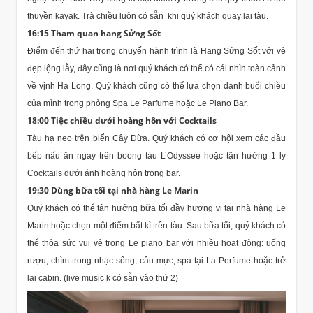
thuyền kayak. Trà chiều luôn có sẵn khi quý khách quay lại tàu.
16:15 Tham quan hang Sửng Sốt
Điểm đến thứ hai trong chuyến hành trình là Hang Sửng Sốt với vẻ
đẹp lộng lẫy, đây cũng là nơi quý khách có thể có cái nhìn toàn cảnh
về vịnh Hạ Long. Quý khách cũng có thể lựa chọn dành buổi chiều
của mình trong phòng Spa Le Parfume hoặc Le Piano Bar.
18:00 Tiệc chiều dưới hoàng hôn với Cocktails
Tàu hạ neo trên biển Cây Dừa. Quý khách có cơ hội xem các đầu
bếp nấu ăn ngay trên boong tàu L’Odyssee hoặc tận hưởng 1 ly
Cocktails dưới ánh hoàng hôn trong bar.
19:30 Dùng bữa tối tại nhà hàng Le Marin
Quý khách có thể tận hưởng bữa tối đầy hương vị tại nhà hàng Le
Marin hoặc chọn một điểm bất kì trên tàu. Sau bữa tối, quý khách có
thể thỏa sức vui vẻ trong Le piano bar với nhiều hoạt động: uống
rượu, chìm trong nhạc sống, câu mực, spa tại La Perfume hoặc trở
lại cabin. (live music k có sẵn vào thứ 2)