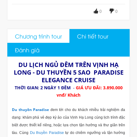
0
0
Chương trình tour
Chi tiết tour
Đánh giá
DU LỊCH NGỦ ĐÊM TRÊN VỊNH HẠ
LONG -
DU THUYỀN 5 SAO PARADISE
ELEGANCE CRUISE
THỜI GIAN: 2 NGÀY 1 ĐÊM
GIÁ ƯU ĐÃI: 3.890.000
-
vnđ/ Khách
Du thuyền Paradise
đem tới cho du khách nhiều trải nghiệm đa
dạng: khám phá vẻ đẹp kỳ ảo của Vịnh Hạ Long cùng lịch trình đặc
biệt được thiết kế riêng, hoặc lựa chọn tận hưởng và thư giãn trên
tàu. Cùng
Du thuyền Paradise
tự do chiêm ngưỡng và tận hưởng