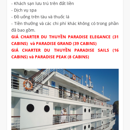
- Khách sạn lưu trú trên đất liền
- Dịch vụ spa
- Đồ uống trên tàu và thuốc lá
- Tiền thưởng và các chi phí khác không có trong phần
đã bao gồm.
GIÁ CHARTER DU THUYỀN PARADISE ELEGANCE (31
CABINS) và PARADISE GRAND (39 CABINS)
GIÁ CHARTER DU THUYỀN PARADISE SAILS (16
CABINS) và PARADISE PEAK (8 CABINS)