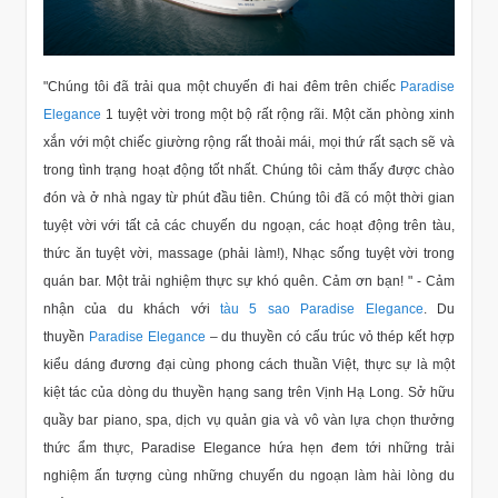
"Chúng tôi đã trải qua một chuyến đi hai đêm trên chiếc
Paradise
Elegance
1 tuyệt vời trong một bộ rất rộng rãi. Một căn phòng xinh
xắn với một chiếc giường rộng rất thoải mái, mọi thứ rất sạch sẽ và
trong tình trạng hoạt động tốt nhất. Chúng tôi cảm thấy được chào
đón và ở nhà ngay từ phút đầu tiên. Chúng tôi đã có một thời gian
tuyệt vời với tất cả các chuyến du ngoạn, các hoạt động trên tàu,
thức ăn tuyệt vời, massage (phải làm!), Nhạc sống tuyệt vời trong
quán bar. Một trải nghiệm thực sự khó quên. Cảm ơn bạn! " - Cảm
nhận của du khách với
tàu 5 sao Paradise Elegance
. Du
thuyền
Paradise Elegance
– du thuyền có cấu trúc vỏ thép kết hợp
kiểu dáng đương đại cùng phong cách thuần Việt, thực sự là một
kiệt tác của dòng du thuyền hạng sang trên Vịnh Hạ Long. Sở hữu
quầy bar piano, spa, dịch vụ quản gia và vô vàn lựa chọn thưởng
thức ẩm thực, Paradise Elegance hứa hẹn đem tới những trải
nghiệm ấn tượng cùng những chuyến du ngoạn làm hài lòng du