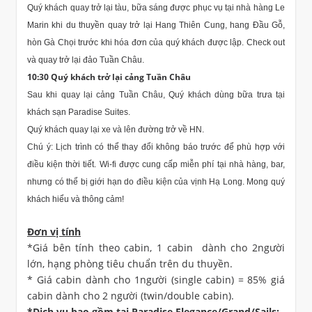
Quý khách quay trở lại tàu, bữa sáng được phục vụ tại nhà hàng Le
Marin khi du thuyền quay trở lại Hang Thiên Cung, hang Đầu Gỗ,
hòn Gà Chọi trước khi hóa đơn của quý khách được lập. Check out
và quay trở lại đảo Tuần Châu.
10:30 Quý khách trở lại cảng Tuần Châu
Sau khi quay lại cảng Tuần Châu, Quý khách dùng bữa trưa tại
khách sạn Paradise Suites.
Quý khách quay lại xe và lên đường trở về HN.
Chú ý: Lịch trình có thể thay đổi không báo trước để phù hợp với
điều kiện thời tiết. Wi-fi được cung cấp miễn phí tại nhà hàng, bar,
nhưng có thể bị giới hạn do điều kiện của vịnh Hạ Long. Mong quý
khách hiểu và thông cảm!
Đơn vị tính
*Giá bên tính theo cabin, 1 cabin dành cho 2người
lớn, hạng phòng tiêu chuẩn trên du thuyền.
* Giá cabin dành cho 1người (single cabin) = 85% giá
cabin dành cho 2 người (twin/double cabin).
*Dịch vụ bao gồm tại Paradise Elegance/Grand/Sails: