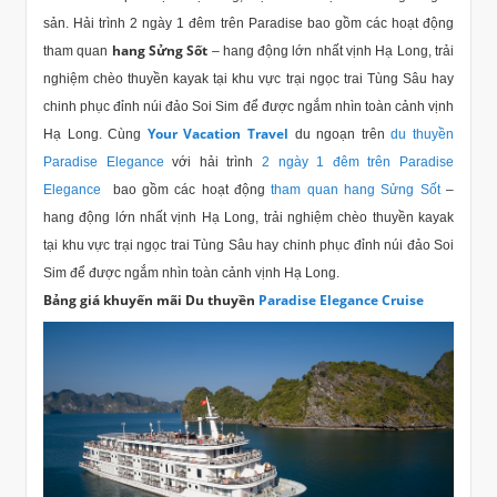
sản. Hải trình 2 ngày 1 đêm trên Paradise bao gồm các hoạt động
hang Sửng Sốt
tham quan
– hang động lớn nhất vịnh Hạ Long, trải
nghiệm chèo thuyền kayak tại khu vực trại ngọc trai Tùng Sâu hay
chinh phục đỉnh núi đảo Soi Sim để được ngắm nhìn toàn cảnh vịnh
Your Vacation Travel
Hạ Long. Cùng
du ngoạn trên
du thuyền
Paradise Elegance
với hải trình
2 ngày 1 đêm trên Paradise
Elegance
bao gồm các hoạt động
tham quan hang Sửng Sốt
–
hang động lớn nhất vịnh Hạ Long, trải nghiệm chèo thuyền kayak
tại khu vực trại ngọc trai Tùng Sâu hay chinh phục đỉnh núi đảo Soi
Sim để được ngắm nhìn toàn cảnh vịnh Hạ Long.
Bảng giá khuyến mãi Du thuyền
Paradise Elegance Cruise