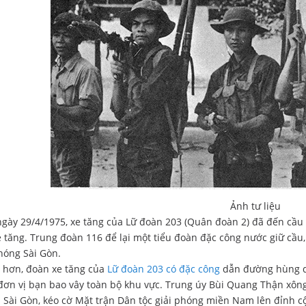
Ảnh tư liệu
gày 29/4/1975, xe tăng của Lữ đoàn 203 (Quân đoàn 2) đã đến cầu 
 tăng. Trung đoàn 116 để lại một tiểu đoàn đặc công nước giữ cầu, 
phóng Sài Gòn.
ờ hơn, đoàn xe tăng của
Lữ đoàn 203 có đặc công
dẫn đường hùng d
đơn vị bạn bao vây toàn bộ khu vực. Trung úy Bùi Quang Thận xôn
 Sài Gòn, kéo cờ Mặt trận Dân tộc giải phóng miền Nam lên đỉnh cộ