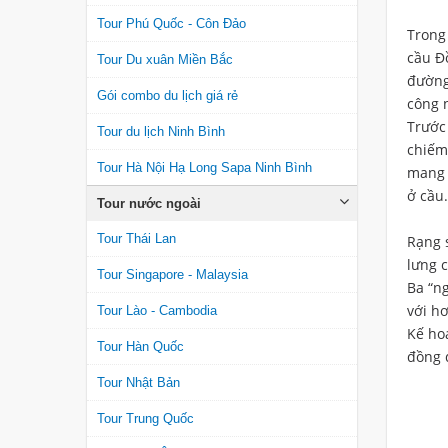
Tour Phú Quốc - Côn Đảo
Trong 
cầu Đồ
Tour Du xuân Miền Bắc
đường 
Gói combo du lịch giá rẻ
công n
Trước
Tour du lịch Ninh Bình
chiếm,
Tour Hà Nội Hạ Long Sapa Ninh Bình
mang 
ở cầu
Tour nước ngoài
Tour Thái Lan
Rạng 
lưng 
Tour Singapore - Malaysia
Ba “n
với h
Tour Lào - Cambodia
Kế hoạ
Tour Hàn Quốc
đồng 
Tour Nhật Bản
Tour Trung Quốc