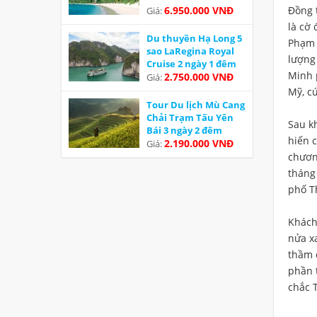
6.950.000 VNĐ
Đồng 
Giá:
là cờ 
Du thuyền Hạ Long 5
Phạm 
sao LaRegina Royal
lượng
Cruise 2 ngày 1 đêm
Minh 
Ưu đãi
2.750.000 VNĐ
Giá:
Mỹ, c
Tour Du lịch Mù Cang
Chải Trạm Tấu Yên
Sau k
Bái 3 ngày 2 đêm
hiến 
2.190.000 VNĐ
Giá:
chươn
tháng
phố T
Khách
nửa x
thầm 
phần 
chắc T