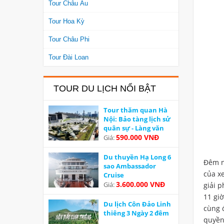
Tour Châu Âu
Tour Hoa Kỳ
Tour Châu Phi
Tour Đài Loan
TOUR DU LỊCH NỔI BẬT
Tour thăm quan Hà
Nội: Bảo tàng lịch sử
quân sự - Làng văn
hoá các dân tộc Việt
590.000 VNĐ
Giá:
Nam
Du thuyền Hạ Long 6
Đêm n
sao Ambassador
của xe
Cruise
3.600.000 VNĐ
Giá:
giải 
11 gi
Du lịch Côn Đảo Linh
cùng 
thiêng 3 Ngày 2 đêm
quyền