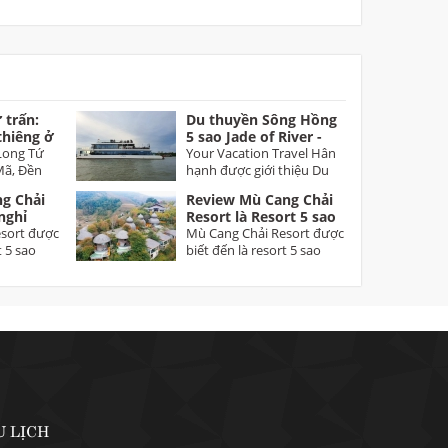
 trấn:
Du thuyền Sông Hồng
thiêng ở
5 sao Jade of River -
Long
Long Tứ
Sản phẩm đặc biệt du
Your Vacation Travel Hân
Mã, Đền
lịch Hà Nội
hạnh được giới thiệu Du
m...
thuyền Jade of...
g Chải
Review Mù Cang Chải
nghỉ
Resort là Resort 5 sao
ầu tiên
sort được
đầu tiên tại Mù Cang
Mù Cang Chải Resort được
t 5 sao
Chải Yên Bái
biết đến là resort 5 sao
đầu tiên tại Mù...
U LỊCH