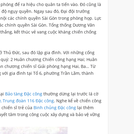
 phóng để ra hiệu cho quân ta tiến vào. Đó cũng là
hế độ ngụy quyền. Ngay sau đó, Đại đội trưởng
nội các chính quyền Sài Gòn trong phòng họp. Lực
 các chính quyền Sài Gòn. Tổng thống Dương Văn
 thắng, kết thúc vẻ vang cuộc kháng chiến chống
 Thủ Đức, sau đó lập gia đình. Với những cống
 quý: 2 Huân chương Chiến công hạng Hai; Huân
ân chương chiến sĩ Giải phóng hạng Hai, Ba… Từ
 với gia đình tại Tổ 6, phường Trần Lãm, thành
tại
Bảo tàng Đặc công
thường dừng lại trước lá cờ
19, Trung đoàn 116 Đặc công
. Nghe kể về chiến công
chiến sĩ trẻ của
Binh chủng Đặc công
lại thêm
quyết tâm trong công cuộc xây dựng và bảo vệ vững