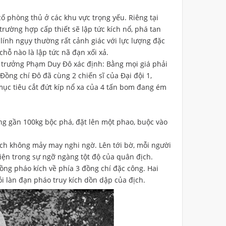
cố phòng thủ ở các khu vực trọng yếu. Riêng tại
trường hợp cấp thiết sẽ lập tức kích nổ, phá tan
 lính ngụy thường rất cảnh giác với lực lượng đặc
chỗ nào là lập tức nã đạn xối xả.
ội trưởng Phạm Duy Đô xác định: Bằng mọi giá phải
Đồng chí Đô đã cùng 2 chiến sĩ của Đại đội 1,
mục tiêu cắt đứt kíp nổ xa của 4 tấn bom đang ém
g gần 100kg bộc phá, đặt lên một phao, buộc vào
địch không mảy may nghi ngờ. Lên tới bờ, mỗi người
iện trong sự ngỡ ngàng tột độ của quân địch.
uồng pháo kích về phía 3 đồng chí đặc công. Hai
 làn đạn pháo truy kích dồn dập của địch.