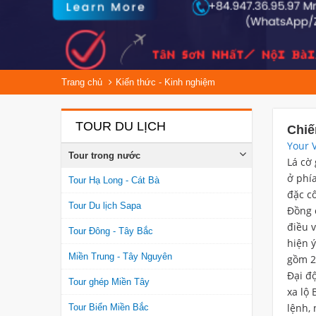
Trang chủ
Kiến thức - Kinh nghiệm
TOUR DU LỊCH
Chiế
Your 
Tour trong nước
Lá cờ
ở phía
Tour Hạ Long - Cát Bà
đặc c
Tour Du lịch Sapa
Đồng 
điều 
Tour Đông - Tây Bắc
hiện ý
Miền Trung - Tây Nguyên
gồm 2
Đại đ
Tour ghép Miền Tây
xa lộ
lệnh, 
Tour Biển Miền Bắc