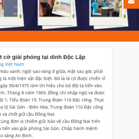
cờ giải phóng tại dinh Độc Lập
ng Việt Nam
màu xanh, ngôi sao vàng ở giữa, mặt sau góc phải
à một hiện vật đặc biệt. Đó là lá cờ được chiến sĩ
y 30/4/1975 làm tín hiệu cho bộ đội ta tiến vào.
ình. Tháng 8 năm 1969, đồng chí nhập ngũ và được
ội 1, Tiểu đoàn 19, Trung đoàn 116 Đặc công. Thực
xa lộ Sài Gòn - Biên Hòa, Trung đoàn 116 Đặc công
 và chốt giữ cầu Đồng Nai.
cùng đơn vị chiếm giữ, bảo vệ cầu Đồng Nai trên
ta tiến vào giải phóng Sài Gòn. Chấp hành mệnh
ho xăng An Bình.