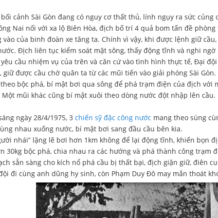
bối cảnh Sài Gòn đang có nguy cơ thất thủ, lính ngụy ra sức củng 
ng Nai nối với xa lộ Biên Hòa, địch bố trí 4 quả bom tấn đề phòng 
vào của binh đoàn xe tăng ta. Chính vì vậy, khi được lệnh giữ cầu,
ước. Địch liên tục kiểm soát mặt sông, thấy động tĩnh và nghi ngờ 
 yêu cầu nhiệm vụ của trên và căn cứ vào tình hình thực tế, Đại đ
 giữ được cầu chờ quân ta từ các mũi tiến vào giải phóng Sài Gòn. 
theo bộc phá, bí mật bơi qua sông để phá trạm điện của địch với 
. Một mũi khác cũng bí mật xuôi theo dòng nước đột nhập lên cầu.
sáng ngày 28/4/1975, 3
chiến sỹ đặc công nước
mang theo súng cùn
cùng nhau xuống nước, bí mật bơi sang đầu cầu bên kia.
gười nhái” lặng lẽ bơi hơn 1km không để lại động tĩnh, khiến bọn 
ơn 30kg bộc phá, chia nhau ra các hướng và phá thành công trạm đ
ch sẵn sàng cho kích nổ phá cầu bị thất bại, địch giận giữ, điên c
đội đi cùng anh dũng hy sinh, còn Phạm Duy Đô may mắn thoát khỏi