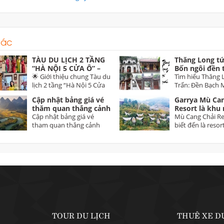
hác
TÀU DU LỊCH 2 TẦNG
Thăng Long tứ
“HÀ NỘI 5 CỬA Ô” –
Bốn ngôi đền 
THE HANOI TRAIN Trải
🌟 Giới thiệu chung Tàu du
thành Thăng 
Tìm hiểu Thăng 
nghiệm di sản độc đáo
lịch 2 tầng “Hà Nội 5 Cửa
Trấn: Đền Bạch 
dịp 30/4 trên tuyến Hà
Ô” – The...
Voi Phục, Đền Ki
Cập nhật bảng giá vé
Garrya Mù Can
Nội – Từ Sơn (Bắc
thăm quan thắng cảnh
Resort là khu 
Ninh)
toàn quốc năm 2025 -
Cập nhật bảng giá vé
dưỡng 5 sao đ
Mù Cang Chải Re
2026 Vietnam tourist
tham quan thắng cảnh
tại Yên Bái
biết đến là resor
attractions ticket
toàn quốc 2025 2026...
đầu tiên tại Mù...
prices
TOUR DU LỊCH
THUÊ XE D