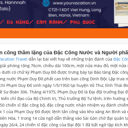
n công thầm lặng của Đặc Công Nước và Người phất 
Vacation Travel
dẫn lại bài viết hay về những trận đánh của
Đặc Cô
 giải phóng rộng 76cm, chiều dài 100cm, một nửa màu đỏ, một nửa 
 dưới có chữ ký Phạm Duy Đô được trưng bày tại Bảo tàng Đặc công l
ông nước Phạm Duy Đô phất cao trên ban công Dinh Độc Lập trưa ngà
chí Phạm Duy Đô sinh ngày 1/5/1950 tại huyện Vũ Thư, tỉnh Thái B
về Sư đoàn 306. Tháng 4/1975, Phạm Duy Đô là Đại đội trưởng Đại đ
 kiến chỉ đạo của Bộ Chính trị, Thủ trưởng Bộ Tư lệnh, trên hướng 
50 chiến sĩ đặc công bộ, đặc công nước nhận nhiệm vụ đánh chiếm
ội 1 của Phạm Duy Đô được lệnh tấn công vào kho xăng An Bình và 
 Biên Hòa, 1 trong 14 cửa ngõ dẫn thẳng vào Sài Gòn chờ đại quân 
ngày 26/4, 24 chiến sĩ đặc công của Đại đội 1 đã bất ngờ tập kích k