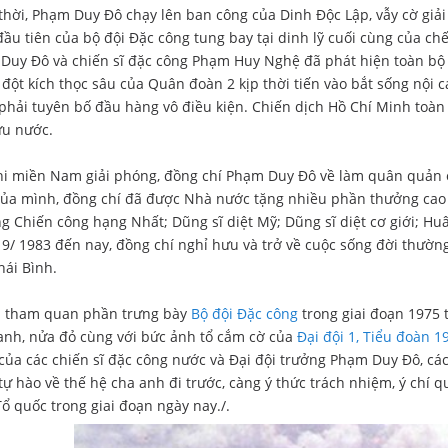
thời, Phạm Duy Đô chạy lên ban công của Dinh Độc Lập, vẫy cờ giải
đầu tiên của bộ đội Đặc công tung bay tại dinh lỹ cuối cùng của c
Duy Đô và chiến sĩ đặc công Phạm Huy Nghệ đã phát hiện toàn bộ 
 đột kích thọc sâu của Quân đoàn 2 kịp thời tiến vào bắt sống nội
phải tuyên bố đầu hàng vô điều kiện. Chiến dịch Hồ Chí Minh toàn
ứu nước.
hi miền Nam giải phóng, đồng chí Phạm Duy Đô về làm quân quản ở
của mình, đồng chí đã được Nhà nước tặng nhiều phần thưởng cao
g Chiến công hạng Nhất; Dũng sĩ diệt Mỹ; Dũng sĩ diệt cơ giới; Hu
 9/ 1983 đến nay, đồng chí nghỉ hưu và trở về cuộc sống đời thường
hái Bình.
 tham quan phần trưng bày
Bộ đội Đặc công
trong giai đoạn 1975 
anh, nửa đỏ cùng với bức ảnh tổ cắm cờ của
Đại đội 1, Tiểu đoàn 
của các chiến sĩ đặc công nước và Đại đội trưởng Phạm Duy Đô, các 
tự hào về thế hệ cha anh đi trước, càng ý thức trách nhiệm, ý chí 
ổ quốc trong giai đoạn ngày nay./.