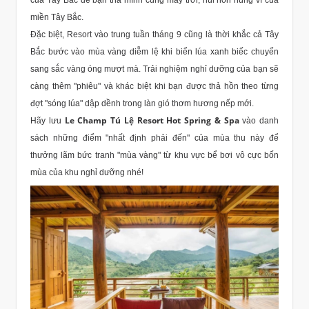
miền Tây Bắc.
Đặc biệt, Resort vào trung tuần tháng 9 cũng là thời khắc cả Tây
Bắc bước vào mùa vàng diễm lệ khi biển lúa xanh biếc chuyển
sang sắc vàng óng mượt mà. Trải nghiệm nghỉ dưỡng của bạn sẽ
càng thêm "phiêu" và khác biệt khi bạn được thả hồn theo từng
đợt "sóng lúa" dập dềnh trong làn gió thơm hương nếp mới.
Le Champ Tú Lệ Resort Hot Spring & Spa
Hãy lưu
vào danh
sách những điểm "nhất định phải đến" của mùa thu này để
thưởng lãm bức tranh "mùa vàng" từ khu vực bể bơi vô cực bốn
mùa của khu nghỉ dưỡng nhé!