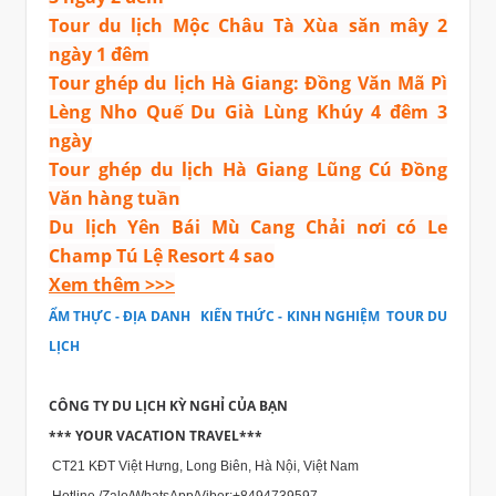
Tour du lịch Mộc Châu Tà Xùa săn mây 2
ngày 1 đêm
Tour ghép du lịch Hà Giang: Đồng Văn Mã Pì
Lèng Nho Quế Du Già Lùng Khúy 4 đêm 3
ngày
Tour ghép du lịch Hà Giang Lũng Cú Đồng
Văn hàng tuần
Du lịch Yên Bái Mù Cang Chải nơi có Le
Champ Tú Lệ Resort 4 sao
Xem thêm >>>
ẨM THỰC - ĐỊA DANH
;
KIẾN THỨC - KINH NGHIỆM
,
TOUR DU
LỊCH
=========
CÔNG TY DU LỊCH KỲ NGHỈ CỦA BẠN
*** YOUR VACATION TRAVEL***
CT21 KĐT Việt Hưng, Long Biên, Hà Nội, Việt Nam