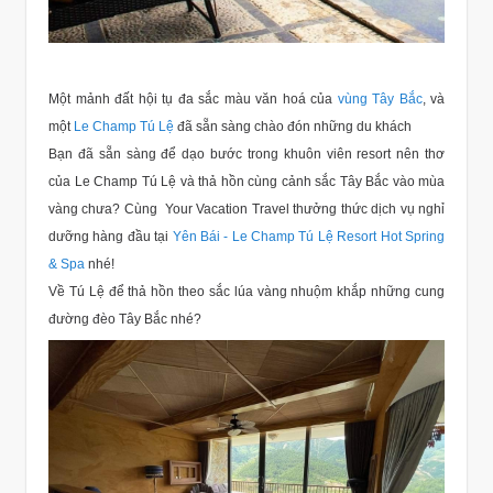
Một mảnh đất hội tụ đa sắc màu văn hoá của
vùng Tây Bắc
, và
một
Le Champ Tú Lệ
đã sẵn sàng chào đón những du khách
Bạn đã sẵn sàng để dạo bước trong khuôn viên resort nên thơ
của Le Champ Tú Lệ và thả hồn cùng cảnh sắc Tây Bắc vào mùa
vàng chưa? Cùng Your Vacation Travel thưởng thức dịch vụ nghỉ
dưỡng hàng đầu tại
Yên Bái - Le Champ Tú Lệ Resort Hot Spring
& Spa
nhé!
Về Tú Lệ để thả hồn theo sắc lúa vàng nhuộm khắp những cung
đường đèo Tây Bắc nhé?