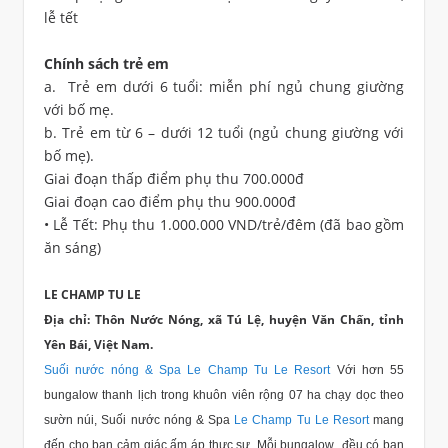
lễ tết
Chính sách trẻ em
a. Trẻ em dưới 6 tuổi: miễn phí ngủ chung giường
với bố mẹ.
b. Trẻ em từ 6 – dưới 12 tuổi (ngủ chung giường với
bố mẹ).
Giai đoạn thấp điểm phụ thu 700.000đ
Giai đoạn cao điểm phụ thu 900.000đ
• Lễ Tết: Phụ thu 1.000.000 VND/trẻ/đêm (đã bao gồm
ăn sáng)
LE CHAMP TU LE
Địa chỉ: Thôn Nước Nóng, xã Tú Lệ, huyện Văn Chấn, tỉnh
Yên Bái, Việt Nam.
Suối nước nóng & Spa Le Champ Tu Le Resort
Với hơn 55
bungalow thanh lịch trong khuôn viên rộng 07 ha chạy dọc theo
sườn núi, Suối nước nóng & Spa
Le Champ Tu Le Resort
mang
đến cho bạn cảm giác ấm áp thực sự. Mỗi bungalow đều có ban