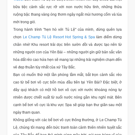
bữa tiệc cảnh sắc rực rỡ với non nước hữu tình, những thửa
ruộng bậc thang vàng óng thơm ngây ngất mùi hương cốm và lúa
mới trong gió.
Trong hành trình "hẹn hò với Tú Lệ" của mình, đừng quên lựa
chọn
Le Champ Tú Lệ Resort Hot Spring & Spa
làm điểm dừng
chân nhé! Khu resort trải dọc trên sườn đồi và được tạo nên từ
những người con của Yên Bái – những người gìn giữ bản sắc văn
hóa đất rẻo cao hứa hẹn sẽ mang lại những trải nghiệm chạm đến
vẻ đẹp thuần túy nhất của xứ Tây Bắc.
Bạn có muốn thử một lần phóng tầm mắt, bắt trọn cảnh sắc rẻo
cao từ bể bơi vô cực bốn mùa đầu tiên tại Yên Bái?
Đặc biệt, ở
đây quý khách có một hồ bơi vô cực với nước khoáng nóng tự
nhiên được chiết xuất từ ​​suối nước nóng gần khu nghỉ mát. Bên
cạnh bể bơi vô cực là khu vực Spa sẽ giúp bạn thư giãn sau một
ngày tham quan.
Không giống với các bể bơi vô cực thông thường, ở Le Champ Tú
Lệ, chúng tôi mang đến bức tranh toàn cảnh thiên nhiên tuyệt sắc
của Tây Bắc để bạn thả mình cùng mây trời, núi non hùng vĩ của