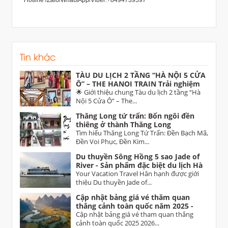
Hotline /Zalo/WhatsApp/Viber:+8494739597
Tin khác
TÀU DU LỊCH 2 TẦNG “HÀ NỘI 5 CỬA
Ô” – THE HANOI TRAIN Trải nghiệm
di sản độc đáo dịp 30/4 trên tuyến Hà
🌟 Giới thiệu chung Tàu du lịch 2 tầng “Hà
Nội – Từ Sơn (Bắc Ninh)
Nội 5 Cửa Ô” – The...
Thăng Long tứ trấn: Bốn ngôi đền
thiêng ở thành Thăng Long
Tìm hiểu Thăng Long Tứ Trấn: Đền Bạch Mã,
Đền Voi Phục, Đền Kim...
Du thuyền Sông Hồng 5 sao Jade of
River - Sản phẩm đặc biệt du lịch Hà
Nội
Your Vacation Travel Hân hạnh được giới
thiệu Du thuyền Jade of...
Cập nhật bảng giá vé thăm quan
thắng cảnh toàn quốc năm 2025 -
2026 Vietnam tourist attractions
Cập nhật bảng giá vé tham quan thắng
ticket prices
cảnh toàn quốc 2025 2026...