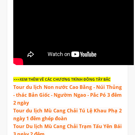
Bài
>>>XEM THÊM VỀ CÁC CHƯƠNG TRÌNH ĐÔNG TÂY BẮC
Tour du lịch Non nước Cao Bằng - Núi Thủng
- thác Bản Giốc - Ngườm Ngao - Pắc Pó 3 đêm
2 ngày
Tour du lịch Mù Cang Chải Tú Lệ Khau Phạ 2
ngày 1 đêm ghép đoàn
Tour Du lịch Mù Cang Chải Trạm Tấu Yên Bái
3 ngày 2 đêm