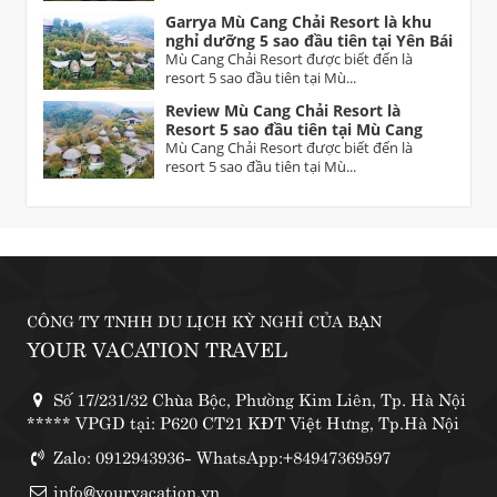
Garrya Mù Cang Chải Resort là khu
nghỉ dưỡng 5 sao đầu tiên tại Yên Bái
Mù Cang Chải Resort được biết đến là
resort 5 sao đầu tiên tại Mù...
Review Mù Cang Chải Resort là
Resort 5 sao đầu tiên tại Mù Cang
Chải Yên Bái
Mù Cang Chải Resort được biết đến là
resort 5 sao đầu tiên tại Mù...
CÔNG TY TNHH DU LỊCH KỲ NGHỈ CỦA BẠN
YOUR VACATION TRAVEL
Số 17/231/32 Chùa Bộc, Phường Kim Liên, Tp. Hà Nội
***** VPGD tại: P620 CT21 KĐT Việt Hưng, Tp.Hà Nội
Zalo: 0912943936- WhatsApp:+84947369597
info@yourvacation.vn