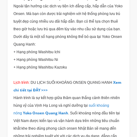
Ngoài tận hưởng các dịch vụ tiện ích đẳng cấp, hấp dẫn của Yoko
Onsen. Mà bạn còn được trải nghiệm với hệ thống phòng lưu trú
tuyệt đẹp cùng nhiều ưu đãi hấp dẫn. Bạn có thể lựa chọn thuê
theo giờ hoặc lưu trú qua đêm tùy vào nhu cầu sử dụng của bạn.
Dưới đây là một số hạng phòng không thể bỏ qua tại Yoko Onsen
Quang Hanh:
+ Hạng phòng Washitsu Ichi
+ Hạng phòng Washitsu Ni
+ Hạng phòng Washitsu Kazoku
Xem
Lịch trình:
DU LỊCH SUỐI KHOÁNG ONSEN QUANG HANH
chi tiết tại ĐÂY >>>
Hành trình là sự kết hợp giữa thăm quan thắng cảnh thiên nhiên
hùng vỹ của Vịnh Hạ Long và nghỉ dưỡng tại
suối khoáng
Yoko Onsen Quang Hanh
nóng
. Suối khoáng nóng đầu tiên tại
Việt Nam được kiến tạo và vận hành dựa trên những tiêu chuẩn
khắt khe theo đúng phong cách onsen Nhật Bản sẽ mang đến
những trải nghiệm tuyệt vời với các dịch vụ đa dạng, đẳng cấp