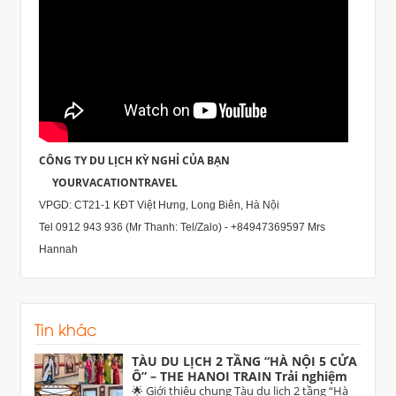
CÔNG TY DU LỊCH KỲ NGHỈ CỦA BẠN
YOURVACATIONTRAVEL
VPGD: CT21-1 KĐT Việt Hưng, Long Biên, Hà Nội
Tel 0912 943 936 (Mr Thanh: Tel/Zalo) - +84947369597 Mrs
Hannah
Tin khác
TÀU DU LỊCH 2 TẦNG “HÀ NỘI 5 CỬA
Ô” – THE HANOI TRAIN Trải nghiệm
di sản độc đáo dịp 30/4 trên tuyến Hà
🌟 Giới thiệu chung Tàu du lịch 2 tầng “Hà