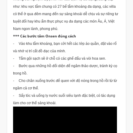
như: khu vực tắm chung có 27 bể tắm khoáng đa dạng, các villa
có thể ở qua đêm mang đến sự sảng khoái dễ chịu và sự riêng tư
tuyệt đối hay khu ẩm thực phục vụ đa dạng các món Âu, Á, Việt
Nam ngon lành, phong phú.
*** Các bước tắm Onsen đúng cách
- Vào khu tắm khoáng, bạn cởi hết các lớp áo quần, đặt vào rổ
và nhớ vị trí cất đồ đạc của mình.
- Tắm gội sạch sẽ ở chỗ có các ghế đẩu và vòi hoa sen.
- Bước qua những hồ đối diện để ngâm thảo dược, tránh kỳ cọ
trong hồ.
- Cho chân xuống trước để quen với độ nóng trong hồ rồi từ từ
ngâm cả cơ thể.
- Sấy tóc và uống ly nước suối siêu lạnh đặc biệt, có tác dụng
làm cho cơ thể sảng khoái.