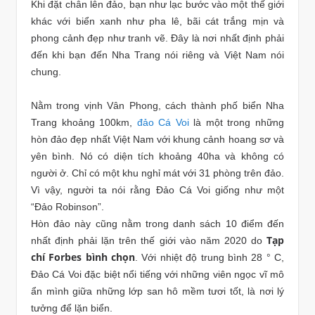
Khi đặt chân lên đảo, bạn như lạc bước vào một thế giới
khác với biển xanh như pha lê, bãi cát trắng mịn và
phong cảnh đẹp như tranh vẽ. Đây là nơi nhất định phải
đến khi bạn đến Nha Trang nói riêng và Việt Nam nói
chung.
Nằm trong vịnh Vân Phong, cách thành phố biển Nha
Trang khoảng 100km,
đảo Cá Voi
là một trong những
hòn đảo đẹp nhất Việt Nam với khung cảnh hoang sơ và
yên bình. Nó có diện tích khoảng 40ha và không có
người ở. Chỉ có một khu nghỉ mát với 31 phòng trên đảo.
Vì vậy, người ta nói rằng Đảo Cá Voi giống như một
“Đảo Robinson”.
Hòn đảo này cũng nằm trong danh sách 10 điểm đến
Tạp
nhất định phải lặn trên thế giới vào năm 2020 do
chí Forbes bình chọn
. Với nhiệt độ trung bình 28 ° C,
Đảo Cá Voi đặc biệt nổi tiếng với những viên ngọc vĩ mô
ẩn mình giữa những lớp san hô mềm tươi tốt, là nơi lý
tưởng để lặn biển.