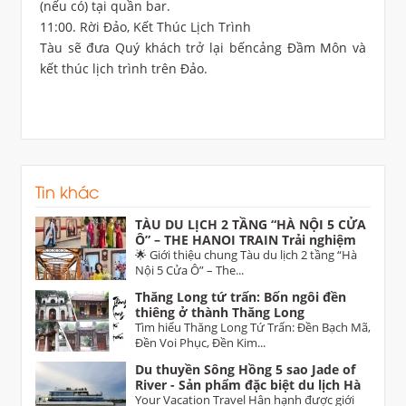
(nếu có) tại quần bar.
11:00. Rời Đảo, Kết Thúc Lịch Trình
Tàu sẽ đưa Quý khách trở lại bếncảng Đầm Môn và
kết thúc lịch trình trên Đảo.
Tin khác
TÀU DU LỊCH 2 TẦNG “HÀ NỘI 5 CỬA
Ô” – THE HANOI TRAIN Trải nghiệm
di sản độc đáo dịp 30/4 trên tuyến Hà
🌟 Giới thiệu chung Tàu du lịch 2 tầng “Hà
Nội – Từ Sơn (Bắc Ninh)
Nội 5 Cửa Ô” – The...
Thăng Long tứ trấn: Bốn ngôi đền
thiêng ở thành Thăng Long
Tìm hiểu Thăng Long Tứ Trấn: Đền Bạch Mã,
Đền Voi Phục, Đền Kim...
Du thuyền Sông Hồng 5 sao Jade of
River - Sản phẩm đặc biệt du lịch Hà
Nội
Your Vacation Travel Hân hạnh được giới