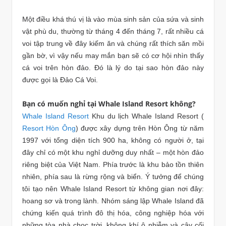
Một điều khá thú vị là vào mùa sinh sản của sứa và sinh
vật phù du, thường từ tháng 4 đến tháng 7, rất nhiều cá
voi tập trung về đây kiếm ăn và chúng rất thích săn mồi
gần bờ, vì vậy nếu may mắn bạn sẽ có cơ hội nhìn thấy
cá voi trên hòn đảo. Đó là lý do tại sao hòn đảo này
được gọi là Đảo Cá Voi.
Bạn có muốn nghỉ tại Whale Island Resort không?
Whale Island Resort
Khu du lịch Whale Island Resort (
Resort Hòn Ông
) được xây dựng trên Hòn Ông từ năm
1997 với tổng diện tích 900 ha, không có người ở, tại
đây chỉ có một khu nghỉ dưỡng duy nhất – một hòn đảo
riêng biệt của Việt Nam. Phía trước là khu bảo tồn thiên
nhiên, phía sau là rừng rộng và biển. Ý tưởng để chúng
tôi tạo nên Whale Island Resort từ không gian nơi đây:
hoang sơ và trong lành. Nhóm sáng lập Whale Island đã
chứng kiến quá trình đô thị hóa, công nghiệp hóa với
những tòa nhà chọc trời, không khí ô nhiễm và cây cối