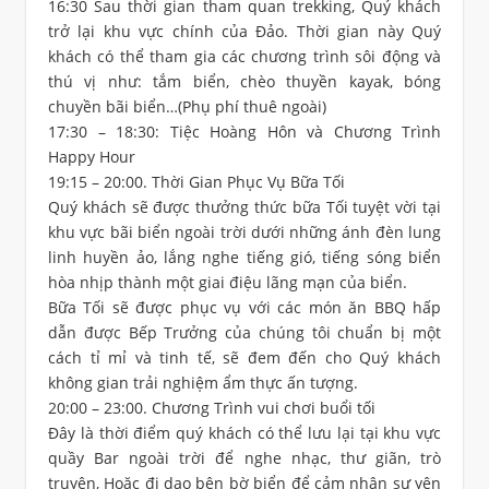
16:30 Sau thời gian tham quan trekking, Quý khách
trở lại khu vực chính của Đảo. Thời gian này Quý
khách có thể tham gia các chương trình sôi động và
thú vị như: tắm biển, chèo thuyền kayak, bóng
chuyền bãi biển…(Phụ phí thuê ngoài)
17:30 – 18:30: Tiệc Hoàng Hôn và Chương Trình
Happy Hour
19:15 – 20:00. Thời Gian Phục Vụ Bữa Tối
Quý khách sẽ được thưởng thức bữa Tối tuyệt vời tại
khu vực bãi biển ngoài trời dưới những ánh đèn lung
linh huyền ảo, lắng nghe tiếng gió, tiếng sóng biển
hòa nhịp thành một giai điệu lãng mạn của biển.
Bữa Tối sẽ được phục vụ với các món ăn BBQ hấp
dẫn được Bếp Trưởng của chúng tôi chuẩn bị một
cách tỉ mỉ và tinh tế, sẽ đem đến cho Quý khách
không gian trải nghiệm ẩm thực ấn tượng.
20:00 – 23:00. Chương Trình vui chơi buổi tối
Đây là thời điểm quý khách có thể lưu lại tại khu vực
quầy Bar ngoài trời để nghe nhạc, thư giãn, trò
truyện, Hoặc đi dạo bên bờ biển để cảm nhận sự yên