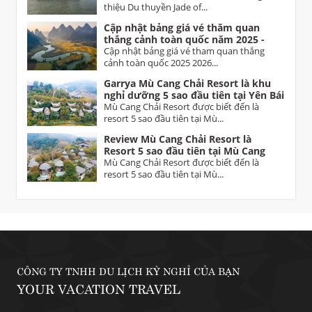
thiệu Du thuyền Jade of...
Cập nhật bảng giá vé thăm quan
thắng cảnh toàn quốc năm 2025 -
2026 Vietnam tourist attractions
Cập nhật bảng giá vé tham quan thắng
ticket prices
cảnh toàn quốc 2025 2026...
Garrya Mù Cang Chải Resort là khu
nghỉ dưỡng 5 sao đầu tiên tại Yên Bái
Mù Cang Chải Resort được biết đến là
resort 5 sao đầu tiên tại Mù...
Review Mù Cang Chải Resort là
Resort 5 sao đầu tiên tại Mù Cang
Chải Yên Bái
Mù Cang Chải Resort được biết đến là
resort 5 sao đầu tiên tại Mù...
CÔNG TY TNHH DU LỊCH KỲ NGHỈ CỦA BẠN
YOUR VACATION TRAVEL