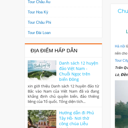
Tour Châu Âu
Chươ
Tour Hoa Kỳ
Tour Châu Phi
Tour Đài Loan
Hà nội
l
ĐỊA ĐIỂM HẤP DẪN
nên cho 
Tour Cit
Danh sách 12 huyện
Trấn Qu
đảo Việt Nam -
Chuỗi Ngọc trên
Đền
Lò
,
biển Đông
xin giới thiệu Danh sách 12 huyện đảo từ
Bắc vào Nam của Việt Nam đã và đang
khẳng định chủ quyền biển, đảo thiêng
liêng của Tổ quốc. Tổng diện tích...
Hướng dẫn đi Phủ
Tây Hồ- Nơi thờ
công chúa Liễu