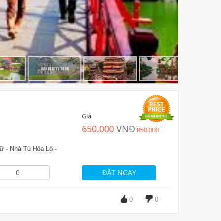
Giá
650.000
VNĐ
850.000
ữ - Nhà Tù Hỏa Lò -
0
0