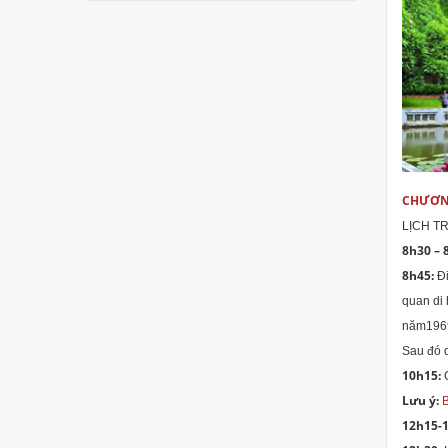
CHƯƠNG
LỊCH TR
8h30 – 
8h45:
Đ
quan di 
năm196
Sau đó 
10h15:
Lưu ý:
B
12h15-