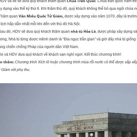
Chùa Trấn Quốc
HDV và xe sẽ đưa quý khách thăm quan
. Chùa trấn quốc nằm trê
 dựng vào thế kỷ thứ 6. Khi thăm thủ đô, quý khách không thể bỏ qua ngôi chùa nổ
Văn Miếu Quốc Tử Giám,
Thăm quan
được xây dựng vào năm 1070, đây là trường
lịch hấp dẫn nhất mỗi khi đến với thủ đô Hà Nội.
nhà tù Hỏa Lò
Sau đó, HDV sẽ đưa quý khách thăm quan
, được pháp xây dựng v
ng, Nhà tù từng được mệnh danh là “Địa ngục trần gian” và giờ đây nhà tù giống
áng chiến chống Pháp của người dân Việt Nam.
Xe và HDV đưa quý khách về khách sạn nghỉ ngơi. Kết thúc chương trình!
ọn thêm:
Chương trình Xích lô hoặc chương trình múa rối nước có thể được sắp x
 Giám với phụ thu.