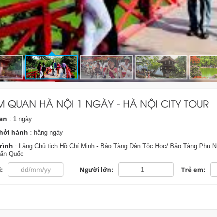
 QUAN HÀ NỘI 1 NGÀY - HÀ NỘI CITY TOUR
ian
: 1 ngày
hởi hành
: hằng ngày
rình
: Lăng Chủ tịch Hồ Chí Minh - Bảo Tàng Dân Tộc Học/ Bảo Tàng Phụ N
rấn Quốc
:
Người lớn:
Trẻ em: