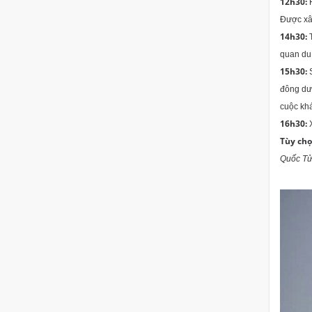
12h30:
Được xây
14h30:
quan du 
15h30:
đông dươ
cuộc kh
16h30:
Tùy ch
Quốc Tử