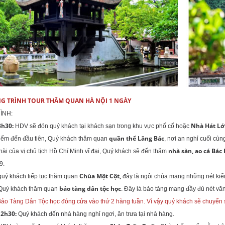
 TRÌNH TOUR THĂM QUAN HÀ NỘI 1 NGÀY
ÌNH:
8h30:
Nhà Hát Lớ
HDV sẽ đón quý khách tại khách sạn trong khu vực phố cổ hoặc
quần thể Lăng Bác
iểm đến đầu tiên, Quý khách thăm quan
, nơi an nghỉ cuối cùn
nhà sàn, ao cá Bác
hài của vị chủ tịch Hồ Chí Minh vĩ đại, Quý khách sẽ đến thăm
9.
Chùa Một Cột,
quý khách tiếp tục thăm quan
đây là ngôi chùa mang những nét kiến 
bảo tàng dân tộc học
Quý khách thăm quan
. Đây là bảo tàng mang đầy đủ nét vă
ảo Tàng Dân Tộc học đóng cửa vào thứ 2 hàng tuần. Vì vậy quý khách sẽ chuyển
12h30:
Quý khách đến nhà hàng nghỉ ngơi, ăn trưa tại nhà hàng.