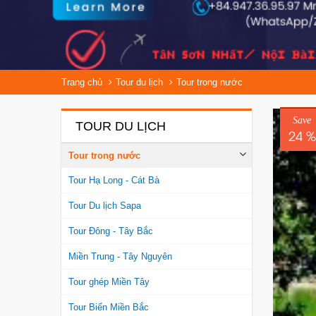
Trang chủ
Tour du lịch
Tour trong nước
Save
TOUR DU LỊCH
24 %
Tour trong nước
Tour Hạ Long - Cát Bà
Tour Du lịch Sapa
Tour Đông - Tây Bắc
Miền Trung - Tây Nguyên
Tour ghép Miền Tây
Tour Biển Miền Bắc