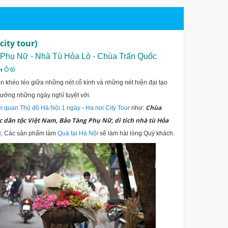
city tour)
 Phụ Nữ - Nhà Tù Hỏa Lò - Chùa Trấn Quốc
n
Ô tô
n khéo léo giữa những nét cổ kính và những nét hiện đại tạo
 hưởng những ngày nghỉ tuyệt vời.
Chùa
 quan Thủ đô Hà Nội 1 ngày
-
Ha noi City Tour
như:
c dân tộc Việt Nam, Bảo Tàng Phụ Nữ, di tích nhà tù Hỏa
i
, Các sản phẩm làm
Quà tại Hà Nội
sẽ làm hài lòng Quý khách.