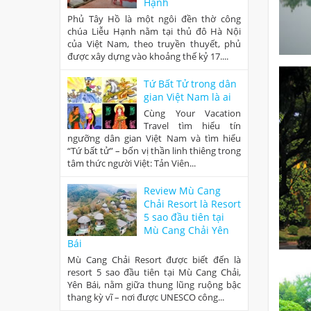
Hạnh
Phủ Tây Hồ là một ngôi đền thờ công
chúa Liễu Hạnh nằm tại thủ đô Hà Nội
của Việt Nam, theo truyền thuyết, phủ
được xây dựng vào khoảng thế kỷ 17....
Tứ Bất Tử trong dân
gian Việt Nam là ai
Cùng Your Vacation
Travel tìm hiểu tín
ngưỡng dân gian Việt Nam và tìm hiểu
“Tứ bất tử” – bốn vị thần linh thiêng trong
tâm thức người Việt: Tản Viên...
Review Mù Cang
Chải Resort là Resort
5 sao đầu tiên tại
Mù Cang Chải Yên
Bái
Mù Cang Chải Resort được biết đến là
resort 5 sao đầu tiên tại Mù Cang Chải,
Yên Bái, nằm giữa thung lũng ruộng bậc
thang kỳ vĩ – nơi được UNESCO công...