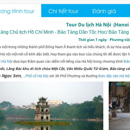
ng trình tour
Chi tiết tour
Đánh giá
Tour Du lịch Hà Nội (Hanoi 
Lăng Chủ tịch Hồ Chí Minh - Bảo Tàng Dân Tộc Học/ Bảo Tàng
Thời gian 1 ngày
Phương tiệ
-
à một trong những thành phố Đông Nam Á thanh lịch và hiếu khách, là sự hòa quyệ
Hà nội một nét cổ kính đặc biệt, Hay tham gia vào tour của chúng tôi để được tận
y Hà Nộ
i đưa bạn thăm quan các điểm nổi tiếng của Hà Nội trong chương trình
thăm
ốc, Lăng Bác khu di tích chùa Một Cột, Văn Miếu Quốc Tử Giám, Bảo tàng cá
 Ngọc Sơn,
...
Phố cổ Hà Nội
với 36 Phố Phường và thưởng
thức đặc sản Hà Nộ