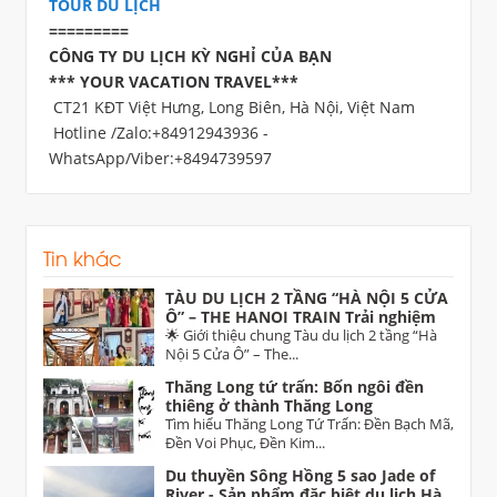
TOUR DU LỊCH
=========
CÔNG TY DU LỊCH KỲ NGHỈ CỦA BẠN
*** YOUR VACATION TRAVEL***
CT21 KĐT Việt Hưng, Long Biên, Hà Nội, Việt Nam
Hotline /Zalo:+84912943936 -
WhatsApp/Viber:+8494739597
Tin khác
TÀU DU LỊCH 2 TẦNG “HÀ NỘI 5 CỬA
Ô” – THE HANOI TRAIN Trải nghiệm
di sản độc đáo dịp 30/4 trên tuyến Hà
🌟 Giới thiệu chung Tàu du lịch 2 tầng “Hà
Nội – Từ Sơn (Bắc Ninh)
Nội 5 Cửa Ô” – The...
Thăng Long tứ trấn: Bốn ngôi đền
thiêng ở thành Thăng Long
Tìm hiểu Thăng Long Tứ Trấn: Đền Bạch Mã,
Đền Voi Phục, Đền Kim...
Du thuyền Sông Hồng 5 sao Jade of
River - Sản phẩm đặc biệt du lịch Hà