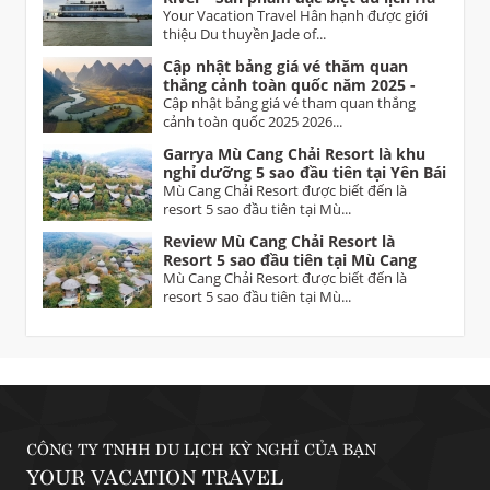
Nội
Your Vacation Travel Hân hạnh được giới
thiệu Du thuyền Jade of...
Cập nhật bảng giá vé thăm quan
thắng cảnh toàn quốc năm 2025 -
2026 Vietnam tourist attractions
Cập nhật bảng giá vé tham quan thắng
ticket prices
cảnh toàn quốc 2025 2026...
Garrya Mù Cang Chải Resort là khu
nghỉ dưỡng 5 sao đầu tiên tại Yên Bái
Mù Cang Chải Resort được biết đến là
resort 5 sao đầu tiên tại Mù...
Review Mù Cang Chải Resort là
Resort 5 sao đầu tiên tại Mù Cang
Chải Yên Bái
Mù Cang Chải Resort được biết đến là
resort 5 sao đầu tiên tại Mù...
CÔNG TY TNHH DU LỊCH KỲ NGHỈ CỦA BẠN
YOUR VACATION TRAVEL