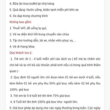
4. Bữa ăn trưa buffet tại nhà hàng
5. Quà tặng: Nước uống, khăn lạnh miễn phí trên xe
6. Xe đạp trong chương trình
Không bao gồm:
1. Thuế VAT, đồ uống tự gọi,
2. Vé xe điện khứ hồi trung chuyển vào chùa
3. Típ cho hướng dẫn, lái xe, nhân viên phục vụ,…
4. Vé đi Hang Múa
Quý khách lưu ý:
1. Trẻ em: từ 1 - 4 tuổi miễn phí các dịch vụ ( bố mẹ tự chăm sóc
cho bé và tự chi trả các khoản phát sinh nếu có trong quá trình thăm
quan )
2. Quy định 02 người lớn chỉ được kèm 01 trẻ em dưới 4 tuổi, nếu
kèm thêm 01 trẻ em phụ thu 50% giá tour, nếu kèm 02 trẻ phụ thu
100% giá tour
3. Trẻ em từ 5-8 tuổi trở lên tính 75% giá tour.
4. 9 Tuổi trở lên tính 100% giá tour như người lớn.
5. Giá tour ghép áp dụng cho các ngày thường trong tuần. Các ngày