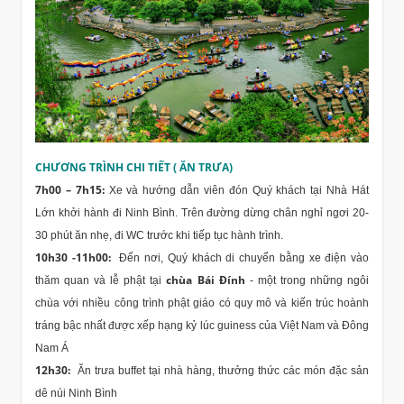
CHƯƠNG TRÌNH CHI TIẾT ( ĂN TRƯA)
7h00 – 7h15:
Xe và hướng dẫn viên đón Quý khách tại Nhà Hát
Lớn khởi hành đi Ninh Bình. Trên đường dừng chân nghỉ ngơi 20-
30 phút ăn nhẹ, đi WC trước khi tiếp tục hành trình.
10h30 -11h00:
Đến nơi, Quý khách di chuyển bằng xe điện vào
chùa Bái Đính
thăm quan và lễ phật tại
- một trong những ngôi
chùa với nhiều công trình phật giáo có quy mô và kiến trúc hoành
tráng bậc nhất được xếp hạng kỷ lúc guiness của Việt Nam và Đông
Nam Á
12h30:
Ăn trưa buffet tại nhà hàng, thưởng thức các món đặc sản
dê núi Ninh Bình