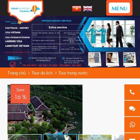
MENU
Trang chủ
Tour du lịch
Tour trong nước
Save
16 %