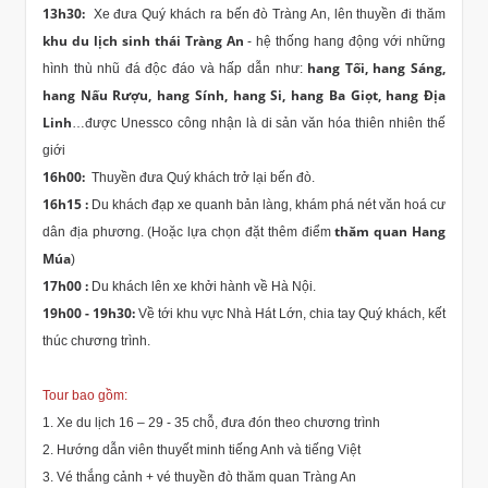
13h30:
Xe đưa Quý khách ra bến đò Tràng An, lên thuyền đi thăm
khu du lịch sinh thái Tràng An
- hệ thống hang động với những
hang Tối, hang Sáng,
hình thù nhũ đá độc đáo và hấp dẫn như:
hang Nấu Rượu, hang Sính, hang Si, hang Ba Giọt, hang Địa
Linh
…được Unessco công nhận là di sản văn hóa thiên nhiên thế
giới
16h00:
Thuyền đưa Quý khách trở lại bến đò.
16h15 :
Du khách đạp xe quanh bản làng, khám phá nét văn hoá cư
thăm quan Hang
dân địa phương. (Hoặc lựa chọn đặt thêm điểm
Múa
)
17h00 :
Du khách lên xe khởi hành về Hà Nội.
19h00 - 19h30:
Về tới khu vực Nhà Hát Lớn, chia tay Quý khách, kết
thúc chương trình.
Tour bao gồm:
1. Xe du lịch 16 – 29 - 35 chỗ, đưa đón theo chương trình
2. Hướng dẫn viên thuyết minh tiếng Anh và tiếng Việt
3. Vé thắng cảnh + vé thuyền đò thăm quan Tràng An