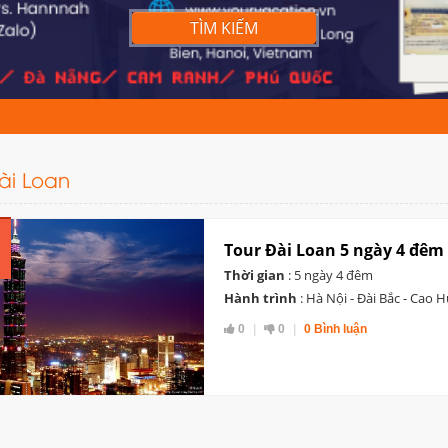
TÌM KIẾM
ài Loan
Tour Đài Loan 5 ngày 4 đêm
Thời gian
: 5 ngày 4 đêm
Hành trình
: Hà Nội - Đài Bắc - Cao 
0
0
0 Bình luận