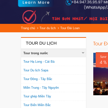
Trang chủ
Tour du lịch
Tour Đài Loan
Tour Đ
TOUR DU LỊCH
Tour trong nước
Save
4 %
Tour Hạ Long - Cát Bà
Tour Du lịch Sapa
Tour Đông - Tây Bắc
Miền Trung - Tây Nguyên
Tour ghép Miền Tây
Tour Biển Miền Bắc