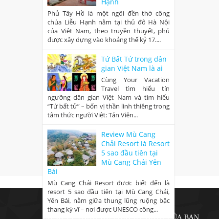
Hạnh
Phủ Tây Hồ là một ngôi đền thờ công
chúa Liễu Hạnh nằm tại thủ đô Hà Nội
của Việt Nam, theo truyền thuyết, phủ
được xây dựng vào khoảng thế kỷ 17....
Tứ Bất Tử trong dân
gian Việt Nam là ai
Cùng Your Vacation
Travel tìm hiểu tín
ngưỡng dân gian Việt Nam và tìm hiểu
“Tứ bất tử” – bốn vị thần linh thiêng trong
tâm thức người Việt: Tản Viên...
Review Mù Cang
Chải Resort là Resort
5 sao đầu tiên tại
Mù Cang Chải Yên
Bái
Mù Cang Chải Resort được biết đến là
resort 5 sao đầu tiên tại Mù Cang Chải,
Yên Bái, nằm giữa thung lũng ruộng bậc
thang kỳ vĩ – nơi được UNESCO công...
CÔNG TY TNHH DU LỊCH KỲ NGHỈ CỦA BẠN