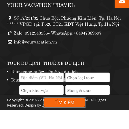
YOUR VACATION TRAVEL
Số 17/231/32 Chùa Bộc, Phường Kim Liên, Tp. Hà Nội
***** VPGD tại: P620 CT21 KĐT Việt Hưng, Tp.Hà Nội
Zalo: 0912943936- WhatsApp:+84947369597
info@yourvacation.vn
TOUR DU LỊCH
THUÊ XE DU LỊCH
Tour trong nước
Thuê xe du lịch
Tour nước ngoài
Những địa điểm thuê xe phượt
Copyright © 2016 - 2024 by YOURVACATION.VN . All Rights
TÌM KIẾM
Reserved. Desgin by .::
Web360
::.