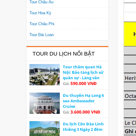
Tour Châu Âu
Tour Hoa Kỳ
Tour Châu Phi
Tour Đài Loan
TOUR DU LỊCH NỔI BẬT
Tour thăm quan Hà
Nội: Bảo tàng lịch sử
quân sự - Làng văn
hoá các dân tộc Việt
590.000 VNĐ
Giá:
Nam
Du thuyền Hạ Long 6
sao Ambassador
Cruise
3.600.000 VNĐ
Giá:
Du lịch Côn Đảo Linh
thiêng 3 Ngày 2 đêm