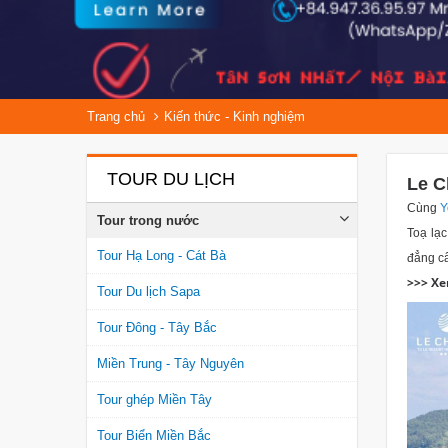
Trang chủ
Kiến thức - Kinh nghiệm
TOUR DU LỊCH
Le C
Cùng
Y
Tour trong nước
Toạ lạc
Tour Hạ Long - Cát Bà
đẳng cấ
>>> X
Tour Du lịch Sapa
Tour Đông - Tây Bắc
Miền Trung - Tây Nguyên
Tour ghép Miền Tây
Tour Biển Miền Bắc