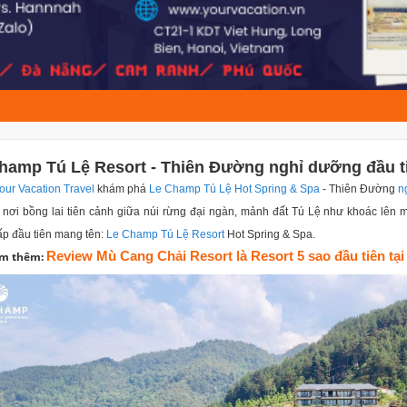
hamp Tú Lệ Resort - Thiên Đường nghỉ dưỡng đầu ti
our Vacation Travel
khám phá
Le Champ Tú Lệ Hot Spring & Spa
- Thiên Đường
n
 nơi bồng lai tiên cảnh giữa núi rừng đại ngàn, mảnh đất Tú Lệ như khoác lên 
p đầu tiên mang tên:
Le Champ Tú Lệ Resort
Hot Spring & Spa.
Review Mù Cang Chải Resort là Resort 5 sao đầu tiên tạ
em thêm: