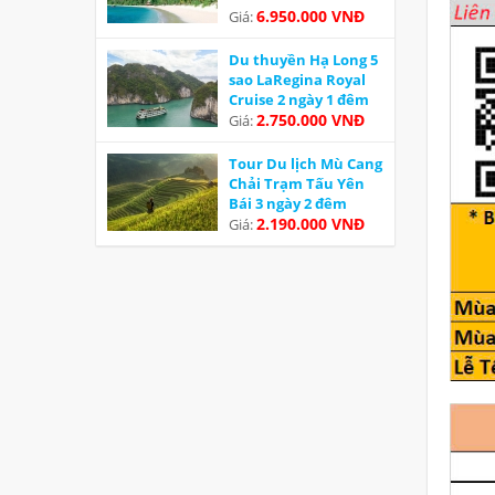
6.950.000 VNĐ
Giá:
Du thuyền Hạ Long 5
sao LaRegina Royal
Cruise 2 ngày 1 đêm
Ưu đãi
2.750.000 VNĐ
Giá:
Tour Du lịch Mù Cang
Chải Trạm Tấu Yên
Bái 3 ngày 2 đêm
2.190.000 VNĐ
Giá: