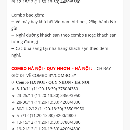
🌸 12-15/12 (11:50-13:30) 4480/5380
---------------------
Combo bao gồm:
➖ Vé máy bay khứ hồi Vietnam Airlines, 23kg hành lý kí
gửi
➖ Nghỉ dưỡng khách sạn theo combo (Hoặc khách sạn
tương đương)
➖ Các bữa sáng tại nhà hàng khách sạn theo đêm
nghỉ.
COMBO HÀ NỘI - QUY NHƠN - HÀ NỘI :
LỊCH BAY
GIỜ ĐI- VỀ COMBO 3*/COMBO 5*
✈ 𝐂𝐨𝐦𝐛𝐨 𝐇𝐀̀ 𝐍𝐎̣̂𝐈 - 𝐐𝐔𝐘 𝐍𝐇𝐎̛𝐍 - 𝐇𝐀̀ 𝐍𝐎̣̂𝐈
🔹 8-10/11 (11:20-13:30) 3780/4380
🔹 23-25/11 (11:20-13:30) 3350/3950
🔹 28-30/11 (11:20-13:30) 4200/4800
🔹 30/11-2/12 (11:20-13:30) 3350/3950
🔹 5-7/12 (11:20-13:30) 4200/4800
🔹 13-15/12 (11:20-13:30) 3780/4380
🔹 19-21/12 (11:20-13:30) 4200/4800