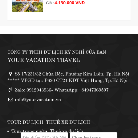
4.130.000 VNĐ
Giá :
CÔNG TY TNHH DU LỊCH KỲ NGHỈ CỦA BẠN
YOUR VACATION TRAVEL
Số 17/231/32 Chùa Bộc, Phường Kim Liên, Tp. Hà Nội
***** VPGD tại: P620 CT21 KĐT Việt Hưng, Tp.Hà Nội
Zalo: 0912943936- WhatsApp:+84947369597
info@yourvacation.vn
TOUR DU LỊCH
THUÊ XE DU LỊCH
Tour trong nước
Thuê xe du lịch