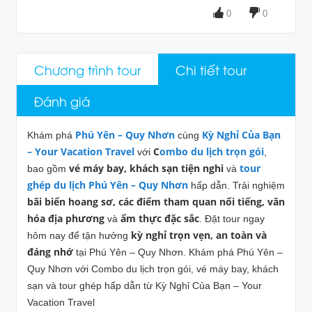
0
0
Chương trình tour
Chi tiết tour
Đánh giá
Phú Yên – Quy Nhơn
Kỳ Nghỉ Của Bạn
Khám phá
cùng
– Your Vacation Travel
C
ombo du lịch trọn gói
với
,
vé máy bay, khách sạn tiện nghi
tour
bao gồm
và
ghép du lịch Phú Yên – Quy Nhơn
hấp dẫn. Trải nghiệm
bãi biển hoang sơ, các điểm tham quan nổi tiếng, văn
hóa địa phương
ẩm thực đặc sắc
và
. Đặt tour ngay
kỳ nghỉ trọn vẹn, an toàn và
hôm nay để tận hưởng
đáng nhớ
tại Phú Yên – Quy Nhơn. Khám phá Phú Yên –
Quy Nhơn với Combo du lịch trọn gói, vé máy bay, khách
sạn và tour ghép hấp dẫn từ Kỳ Nghỉ Của Bạn – Your
Vacation Travel