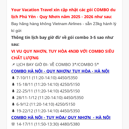
Your Vacation Travel
xin cập nhật các gói
COMBO du
lịch Phú Yên - Quy Nhơn năm 202
5 - 2026 như sau:
Bay hãng hàng không Vietnam Airlines - sẵn 23kg hành lý
kí gửi
Thông tin lịch bay giờ đi/ về gói combo 3-5 sao như
sau:
VI VU QUY NHƠN, TUY HÒA 4N3Đ VỚI COMBO SIÊU
CHẤT LƯỢNG
📌 LỊCH BAY GIỜ ĐI- VỀ COMBO 3*/COMBO 5*
COMBO HÀ NỘI - QUY NHƠN/ TUY HÒA - HÀ NỘI
🌲 7-10/11 (11:20-14:10) 4450/5350
🌲 15-18/11 (11:20-14:10) 4250/5150
🌲 22-25/11 (11:20-14:10) 4250/5150
🌲 28/11-1/12 (11:20-14:10) 4450/5350
🌲 6-9/12 (11:20-14:10) 4250/5150
🌲 19-22/12 (11:20-14:10) 4450/5350
COMBO HÀ NỘI - TUY HÒA/ QUY NHƠN - HÀ NỘI
🌸 14-17/11 (11:50-13:30) 4480/5380