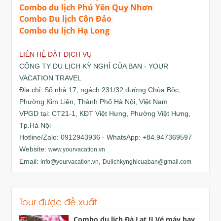
Combo du lịch Phú Yên Quy Nhơn
Combo Du lịch Côn Đảo
Combo du lịch Hạ Long
LIÊN HỆ ĐẶT DỊCH VỤ
CÔNG TY DU LỊCH KỲ NGHỈ CỦA BẠN - YOUR
VACATION TRAVEL
Địa chỉ: Số nhà 17, ngách 231/32 đường Chùa Bộc,
Phường Kim Liên, Thành Phố Hà Nội, Việt Nam
VPGD tại: CT21-1, KĐT Việt Hưng, Phường Việt Hưng,
Tp.Hà Nội
Hotline/Zalo: 0912943936 - WhatsApp: +84.947369597
Website:
www.yourvacation.vn
Email:
,
info@yourvacation.vn
Dulichkynghicuaban@gmail.com
Tour được đề xuất
Combo du lịch Đà Lạt II Vé máy bay