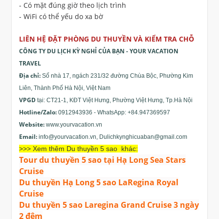
- Có mặt đúng giờ theo lịch trình
- WiFi có thể yếu do xa bờ
LIÊN HỆ ĐẶT PHÒNG DU THUYỀN VÀ KIỂM TRA CHỖ
CÔNG TY DU LỊCH KỲ NGHỈ CỦA BẠN - YOUR VACATION
TRAVEL
Địa chỉ:
Số nhà 17, ngách 231/32 đường Chùa Bộc, Phường Kim
Liên, Thành Phố Hà Nội, Việt Nam
VPGD
tại: CT21-1, KĐT Việt Hưng, Phường Việt Hưng, Tp.Hà Nội
Hotline/Zalo:
0912943936 - WhatsApp: +84.947369597
Website:
www.yourvacation.vn
Email:
info@yourvacation.vn
,
Dulichkynghicuaban@gmail.com
>>> Xem thêm Du thuyền 5 sao khác:
Tour du thuyền 5 sao tại Hạ Long Sea Stars
Cruise
Du thuyền Hạ Long 5 sao LaRegina Royal
Cruise
Du thuyền 5 sao Laregina Grand Cruise 3 ngày
2 đêm