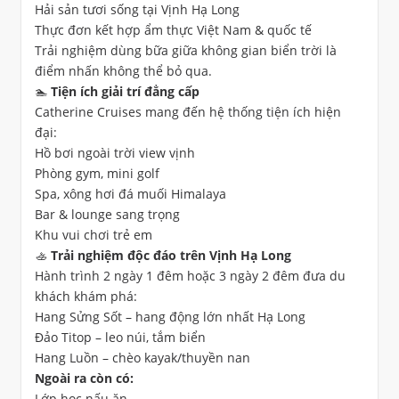
Hải sản tươi sống tại Vịnh Hạ Long
Thực đơn kết hợp ẩm thực Việt Nam & quốc tế
Trải nghiệm dùng bữa giữa không gian biển trời là
điểm nhấn không thể bỏ qua.
🏊 Tiện ích giải trí đẳng cấp
Catherine Cruises mang đến hệ thống tiện ích hiện
đại:
Hồ bơi ngoài trời view vịnh
Phòng gym, mini golf
Spa, xông hơi đá muối Himalaya
Bar & lounge sang trọng
Khu vui chơi trẻ em
🚣 Trải nghiệm độc đáo trên Vịnh Hạ Long
Hành trình 2 ngày 1 đêm hoặc 3 ngày 2 đêm đưa du
khách khám phá:
Hang Sửng Sốt – hang động lớn nhất Hạ Long
Đảo Titop – leo núi, tắm biển
Hang Luồn – chèo kayak/thuyền nan
Ngoài ra còn có:
Lớp học nấu ăn