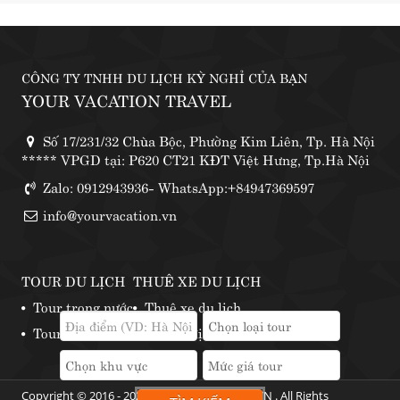
CÔNG TY TNHH DU LỊCH KỲ NGHỈ CỦA BẠN
YOUR VACATION TRAVEL
Số 17/231/32 Chùa Bộc, Phường Kim Liên, Tp. Hà Nội
***** VPGD tại: P620 CT21 KĐT Việt Hưng, Tp.Hà Nội
Zalo: 0912943936- WhatsApp:+84947369597
info@yourvacation.vn
TOUR DU LỊCH
THUÊ XE DU LỊCH
Tour trong nước
Thuê xe du lịch
Tour nước ngoài
Những địa điểm thuê xe phượt
Copyright © 2016 - 2024 by YOURVACATION.VN . All Rights