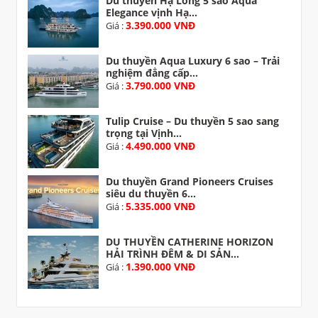
Du thuyền Hạ Long 5 sao Aqua
Elegance vịnh Hạ...
3.390.000 VNĐ
Giá :
Du thuyền Aqua Luxury 6 sao – Trải
nghiệm đẳng cấp...
3.790.000 VNĐ
Giá :
Tulip Cruise – Du thuyền 5 sao sang
trọng tại Vịnh...
4.490.000 VNĐ
Giá :
Du thuyền Grand Pioneers Cruises
siêu du thuyền 6...
5.335.000 VNĐ
Giá :
DU THUYỀN CATHERINE HORIZON
HẢI TRÌNH ĐÊM & DI SẢN...
1.390.000 VNĐ
Giá :