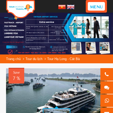
MENU
Trang chủ
Tour du lịch
Tour Hạ Long - Cát Bà
Save
7 %