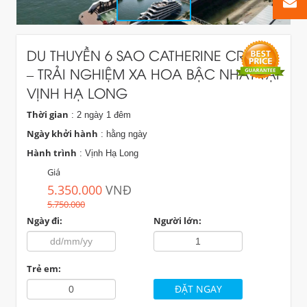
DU THUYỀN 6 SAO CATHERINE CRUISES
– TRẢI NGHIỆM XA HOA BẬC NHẤT TẠI
VỊNH HẠ LONG
Thời gian
: 2 ngày 1 đêm
Ngày khởi hành
: hằng ngày
Hành trình
: Vịnh Hạ Long
Giá
5.350.000
VNĐ
5.750.000
Ngày đi:
Người lớn:
Trẻ em: