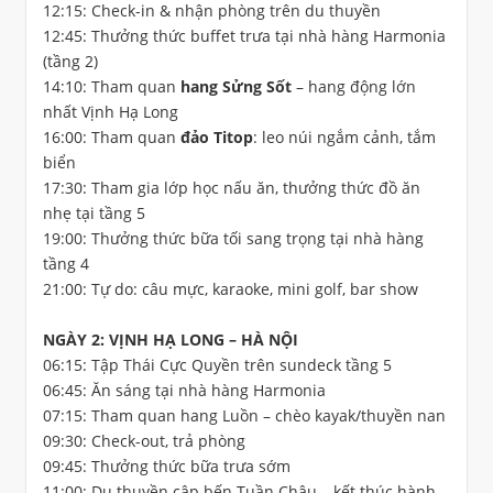
12:15: Check-in & nhận phòng trên du thuyền
12:45: Thưởng thức buffet trưa tại nhà hàng Harmonia
(tầng 2)
14:10: Tham quan
hang Sửng Sốt
– hang động lớn
nhất Vịnh Hạ Long
16:00: Tham quan
đảo Titop
: leo núi ngắm cảnh, tắm
biển
17:30: Tham gia lớp học nấu ăn, thưởng thức đồ ăn
nhẹ tại tầng 5
19:00: Thưởng thức bữa tối sang trọng tại nhà hàng
tầng 4
21:00: Tự do: câu mực, karaoke, mini golf, bar show
NGÀY 2: VỊNH HẠ LONG – HÀ NỘI
06:15: Tập Thái Cực Quyền trên sundeck tầng 5
06:45: Ăn sáng tại nhà hàng Harmonia
07:15: Tham quan hang Luồn – chèo kayak/thuyền nan
09:30: Check-out, trả phòng
09:45: Thưởng thức bữa trưa sớm
11:00: Du thuyền cập bến Tuần Châu – kết thúc hành