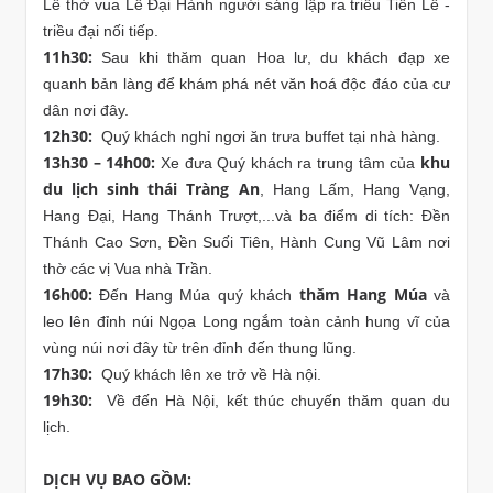
Lê thờ vua Lê Đại Hành người sáng lập ra triều Tiền Lê -
triều đại nối tiếp.
11h30:
Sau khi thăm quan Hoa lư, du khách đạp xe
quanh bản làng để khám phá nét văn hoá độc đáo của cư
dân nơi đây.
12h30:
Quý khách nghỉ ngơi ăn trưa buffet tại nhà hàng.
13h30 – 14h00:
khu
Xe đưa Quý khách ra trung tâm của
du lịch sinh thái Tràng An
, Hang Lấm, Hang Vạng,
Hang Đại, Hang Thánh Trượt,...và ba điểm di tích: Đền
Thánh Cao Sơn, Đền Suối Tiên, Hành Cung Vũ Lâm nơi
thờ các vị Vua nhà Trần.
16h00:
thăm Hang Múa
Đến Hang Múa quý khách
và
leo lên đỉnh núi Ngọa Long ngắm toàn cảnh hung vĩ của
vùng núi nơi đây từ trên đỉnh đến thung lũng.
17h30:
Quý khách lên xe trở về Hà nội.
19h30:
Về đến Hà Nội, kết thúc chuyến thăm quan du
lịch.
DỊCH VỤ BAO GỒM: