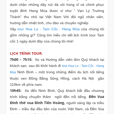
dưới chân những dãy núi đá vôi hùng vĩ và chinh phục
tuyệt đỉnh Hang Múa được ví như “ Vạn Lý Trường
Thành” thu nhỏ tại Việt Nam Với đội ngũ nhân viên,
hướng dẫn nhiệt tình, chu đáo và chuyên nghiêp
Vậy
t
our Hoa Lư - Tam Cốc - Hang Múa
của chúng tôi
gồm những gì? Cũng tìm hiểu chi tiết lịch trình tour Tam
cốc 1 ngày dưới đây của chúng tôi nhé!
LỊCH TRÌNH TOUR:
7h00 – 7h15:
Xe và Hướng dẫn viên đón Quý khách tại
khách sạn, sau đó khởi hành đi
t
our Hoa Lư - Tam Cốc - Hang
Ninh Bình – một trong những điểm du lịch nổi tiếng
Múa
thuộc ven Đồng Bằng Sông Hồng, cách Hà Nội gần
110km về phía nam.
10h45:
Xe đến Ninh Bình, Quý khách bắt đầu chương
Đền Vua
trình bằng chuyến thăm ngôi đền nổi tiếng,
Đinh thờ vua Đinh Tiên Hoàng,
người sáng lập ra triều
Đinh – triều đại đầu tiên của nước Việt Nam, và Đền Vua