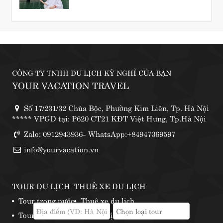
CÔNG TY TNHH DU LỊCH KỲ NGHỈ CỦA BẠN
YOUR VACATION TRAVEL
Số 17/231/32 Chùa Bộc, Phường Kim Liên, Tp. Hà Nội
***** VPGD tại: P620 CT21 KĐT Việt Hưng, Tp.Hà Nội
Zalo: 0912943936- WhatsApp:+84947369597
info@yourvacation.vn
TOUR DU LỊCH
THUÊ XE DU LỊCH
Tour trong nước
Thuê xe du lịch
Tour nước ngoài
Những địa điểm thuê xe phượt