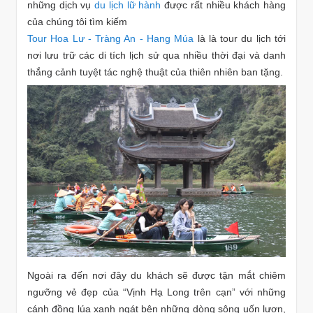
những dịch vụ
du lịch lữ hành
được rất nhiều khách hàng
của chúng tôi tìm kiếm
Tour Hoa Lư - Tràng An - Hang Múa
là là tour du lịch tới
nơi lưu trữ các di tích lịch sử qua nhiều thời đại và danh
thắng cảnh tuyệt tác nghệ thuật của thiên nhiên ban tặng.
Ngoài ra đến nơi đây du khách sẽ được tận mắt chiêm
ngưỡng vẻ đẹp của “Vịnh Hạ Long trên cạn” với những
cánh đồng lúa xanh ngát bên những dòng sông uốn lượn,