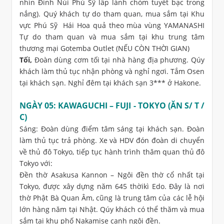
nhìn Đỉnh Núi Phú Sỹ lấp lánh chỏm tuyết bạc trong
nắng). Quý khách tự do tham quan, mua sắm tại Khu
vực Phú Sỹ Hái Hoa quả theo mùa vùng YAMANASHI
Tự do tham quan và mua sắm tại khu trung tâm
thương mại Gotemba Outlet (NẾU CÒN THỜI GIAN)
Tối,
Đoàn dùng cơm tối tại nhà hàng địa phương. Qúy
khách làm thủ tục nhận phòng và nghỉ ngơi. Tắm Osen
tại khách sạn. Nghỉ đêm tại khách sạn 3*** ở Hakone.
NGÀY 05: KAWAGUCHI – FUJI - TOKYO (ĂN S/ T /
C)
Sáng: Đoàn dùng điểm tâm sáng tại khách sạn. Đoàn
làm thủ tục trả phòng. Xe và HDV đón đoàn di chuyển
về thủ đô Tokyo, tiếp tục hành trình thăm quan thủ đô
Tokyo với:
Đền thờ Asakusa Kannon – Ngôi đền thờ cổ nhất tại
Tokyo, được xây dựng năm 645 thờikì Edo. Đây là nơi
thờ Phật Bà Quan Âm, cũng là trung tâm của các lễ hội
lớn hàng năm tại Nhật. Qúy khách có thể thăm và mua
sắm tại khu phố Nakamise cạnh ngôi đền.