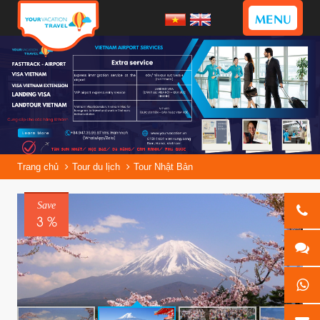
MENU
Trang chủ
Tour du lịch
Tour Nhật Bản
Save
3 %