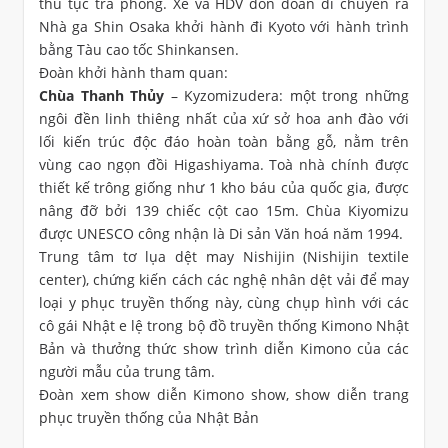
thủ tục trả phòng. Xe và HDV đón đoàn di chuyển ra
Nhà ga Shin Osaka khởi hành đi Kyoto với hành trình
bằng Tàu cao tốc Shinkansen.
Đoàn khởi hành tham quan:
Chùa Thanh Thủy
– Kyzomizudera: một trong những
ngôi đền linh thiêng nhất của xứ sở hoa anh đào với
lối kiến trúc độc đáo hoàn toàn bằng gỗ, nằm trên
vùng cao ngọn đồi Higashiyama. Toà nhà chính được
thiết kế trông giống như 1 kho báu của quốc gia, được
nâng đỡ bởi 139 chiếc cột cao 15m. Chùa Kiyomizu
được UNESCO công nhận là Di sản Văn hoá năm 1994.
Trung tâm tơ lụa dệt may Nishijin (Nishijin textile
center), chứng kiến cách các nghệ nhân dệt vải để may
loại y phục truyền thống này, cùng chụp hình với các
cô gái Nhật e lệ trong bộ đồ truyền thống Kimono Nhật
Bản và thưởng thức show trình diễn Kimono của các
người mẫu của trung tâm.
Đoàn xem show diễn Kimono show, show diễn trang
phục truyền thống của Nhật Bản