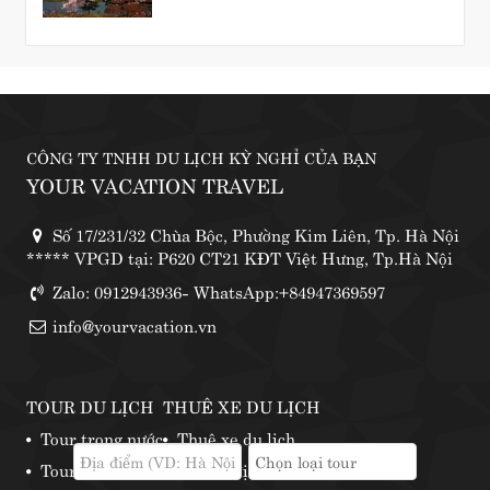
CÔNG TY TNHH DU LỊCH KỲ NGHỈ CỦA BẠN
YOUR VACATION TRAVEL
Số 17/231/32 Chùa Bộc, Phường Kim Liên, Tp. Hà Nội
***** VPGD tại: P620 CT21 KĐT Việt Hưng, Tp.Hà Nội
Zalo: 0912943936- WhatsApp:+84947369597
info@yourvacation.vn
TOUR DU LỊCH
THUÊ XE DU LỊCH
Tour trong nước
Thuê xe du lịch
Tour nước ngoài
Những địa điểm thuê xe phượt