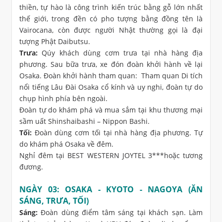
thiền, tự hào là công trình kiến trúc bằng gỗ lớn nhất
thế giới, trong đền có pho tượng bằng đồng tên là
Vairocana, còn được người Nhật thường gọi là đại
tượng Phật Daibutsu.
Trưa:
Qúy khách dùng cơm trưa tại nhà hàng địa
phương. Sau bữa trưa, xe đón đoàn khởi hành về lại
Osaka. Đoàn khởi hành tham quan: Tham quan Di tích
nổi tiếng Lâu Đài Osaka cổ kính và uy nghi, đoàn tự do
chụp hình phía bên ngoài.
Đoàn tự do khám phá và mua sắm tại khu thương mại
sầm uất Shinshaibashi – Nippon Bashi.
Tối:
Đoàn dùng cơm tối tại nhà hàng địa phương. Tự
do khám phá Osaka về đêm.
Nghỉ đêm tại BEST WESTERN JOYTEL 3***hoặc tương
đương.
NGÀY 03: OSAKA - KYOTO - NAGOYA (ĂN
SÁNG, TRƯA, TỐI)
Sáng:
Đoàn dùng điểm tâm sáng tại khách sạn. Làm