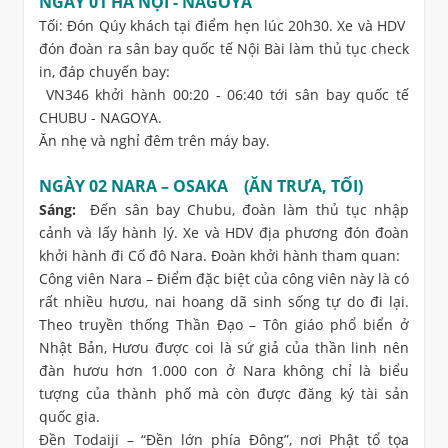
NGÀY 01 HÀ NỘI - NAGOYA
Tối: Đón Qúy khách tại điểm hẹn lúc 20h30. Xe và HDV
đón đoàn ra sân bay quốc tế Nội Bài làm thủ tục check
in, đáp chuyến bay:
VN346 khởi hành 00:20 - 06:40 tới sân bay quốc tế
CHUBU - NAGOYA.
Ăn nhẹ và nghỉ đêm trên máy bay.
NGÀY 02 NARA – OSAKA (ĂN TRƯA, TỐI)
Sáng:
Đến sân bay Chubu, đoàn làm thủ tục nhập
cảnh và lấy hành lý. Xe và HDV địa phương đón đoàn
khởi hành đi Cố đô Nara. Đoàn khởi hành tham quan:
Công viên Nara – Điểm đặc biệt của công viên này là có
rất nhiều hươu, nai hoang dã sinh sống tự do đi lại.
Theo truyền thống Thần Đạo – Tôn giáo phổ biển ở
Nhật Bản, Hươu được coi là sứ giả của thần linh nên
đàn hươu hơn 1.000 con ở Nara không chỉ là biểu
tượng của thành phố mà còn được đăng ký tài sản
quốc gia.
Đền Todaiji – “Đền lớn phía Đông”, nơi Phật tổ tọa