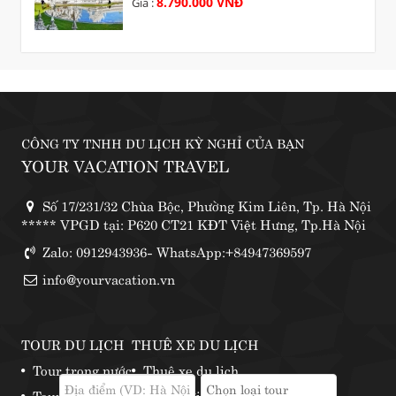
8.790.000 VNĐ
Giá :
CÔNG TY TNHH DU LỊCH KỲ NGHỈ CỦA BẠN
YOUR VACATION TRAVEL
Số 17/231/32 Chùa Bộc, Phường Kim Liên, Tp. Hà Nội
***** VPGD tại: P620 CT21 KĐT Việt Hưng, Tp.Hà Nội
Zalo: 0912943936- WhatsApp:+84947369597
info@yourvacation.vn
TOUR DU LỊCH
THUÊ XE DU LỊCH
Tour trong nước
Thuê xe du lịch
Tour nước ngoài
Những địa điểm thuê xe phượt