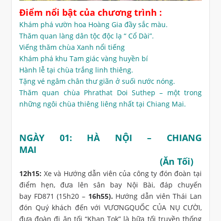
Điểm nổi bật của chương trình :
Khám phá vườn hoa Hoàng Gia đầy sắc màu.
Thăm quan làng dân tộc độc lạ “ Cổ Dài”.
Viếng thăm chùa Xanh nổi tiếng
Khám phá khu Tam giác vàng huyền bí
Hành lễ tại chùa trắng linh thiêng.
Tặng vé ngâm chân thư giãn ở suối nước nóng.
Thăm quan chùa Phrathat Doi Suthep – một trong
những ngôi chùa thiêng liêng nhất tại Chiang Mai.
NGÀY 01: HÀ NỘI – CHIANG
MAI
(Ăn Tối)
12h15:
Xe và Hướng dẫn viên của công ty đón đoàn tại
điểm hẹn, đưa lên sân bay Nội Bài, đáp chuyến
bay FD871 (15h20 –
16h55).
Hướng dẫn viên Thái Lan
đón Quý khách đến với VƯƠNGQUỐC CỦA NỤ CƯỜI,
đưa đoàn đi ăn tối “Khan Tok” là bữa tối truyền thống