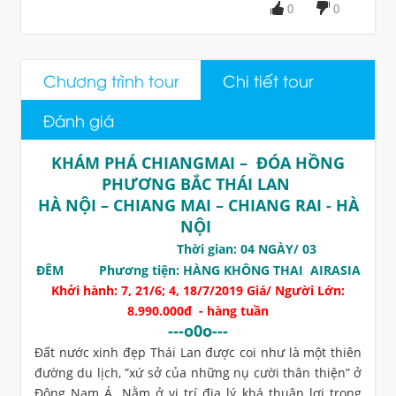
0
0
Chương trình tour
Chi tiết tour
Đánh giá
​KHÁM PHÁ CHIANGMAI – ĐÓA HỒNG
PHƯƠNG BẮC THÁI LAN
HÀ NỘI – CHIANG MAI – CHIANG RAI - HÀ
NỘI
Thời gian: 04 NGÀY/ 03
ĐÊM Phương tiện: HÀNG KHÔNG THAI AIRASIA
Khởi hành: 7, 21/6; 4, 18/7/2019 Giá/ Người Lớn:
8.990.000đ - hàng tuần
---o0o---
Đất nước xinh đẹp Thái Lan được coi như là một thiên
đường du lịch, ”xứ sở của những nụ cười thân thiện” ở
Đông Nam Á. Nằm ở vị trí địa lý khá thuận lợi trong