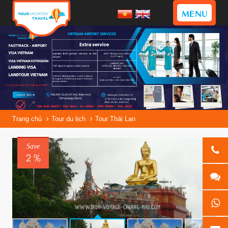
MENU
Trang chủ
Tour du lịch
Tour Thái Lan
Save
2 %