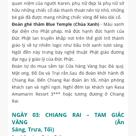
quan niệm của người Karen, phụ nữ đẹp là phụ nữ sở
hữu những chiếc cổ dài thanh thoát nên từ nhỏ, những
bé gái đã được mang những chiếc vòng để kéo dài cổ.
Đoàn ghé thăm Blue Temple (Chùa Xanh)
- Màu xanh
đại diện cho Phật pháp, mã đức hạnh đức hạnh của
Đức Phật lan truyền khắp nơi trên thế giới trở thành
giáo lý về tự nhiên logic như bầu trời xanh tươi sáng.
Ngôi đền này trưng bày nghệ thuật Phật giáo đương
đại ngụ ý giáo lý của Đức Phật.
Đoàn tự do mua sắm tại Cửa hàng Vàng bạc Đá quý,
Mật ong, Đồ Da và Trại rắn.Sau đó đoàn khởi hành đi
Chiang Rai. Đến Chiang Rai đoàn ăn tối, nhận phòng
khách sạn và nghỉ ngơi. Nghỉ đêm tại khách sạn Rasa
Amamarin Resort 3*** hoặc tương đương ở Chiang
Rai.
NGÀY 03: CHIANG RAI – TAM GIÁC
VÀNG (Ăn
Sáng, Trưa, Tối)