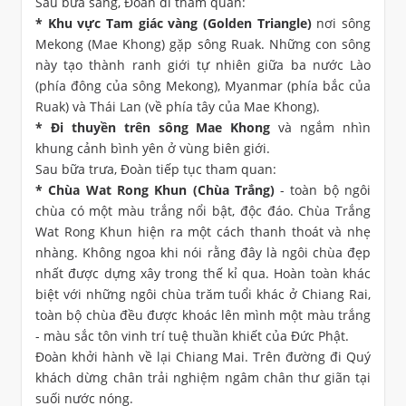
Sau bữa sáng, Đoàn đi tham quan:
* Khu vực Tam giác vàng (Golden Triangle)
nơi sông
Mekong (Mae Khong) gặp sông Ruak. Những con sông
này tạo thành ranh giới tự nhiên giữa ba nước Lào
(phía đông của sông Mekong), Myanmar (phía bắc của
Ruak) và Thái Lan (về phía tây của Mae Khong).
* Đi thuyền trên sông Mae Khong
và ngắm nhìn
khung cảnh bình yên ở vùng biên giới.
Sau bữa trưa, Đoàn tiếp tục tham quan:
* Chùa Wat Rong Khun (Chùa Trắng)
- toàn bộ ngôi
chùa có một màu trắng nổi bật, độc đáo. Chùa Trắng
Wat Rong Khun hiện ra một cách thanh thoát và nhẹ
nhàng. Không ngoa khi nói rằng đây là ngôi chùa đẹp
nhất được dựng xây trong thế kỉ qua. Hoàn toàn khác
biệt với những ngôi chùa trăm tuổi khác ở Chiang Rai,
toàn bộ chùa đều được khoác lên mình một màu trắng
- màu sắc tôn vinh trí tuệ thuần khiết của Đức Phật.
Đoàn khởi hành về lại Chiang Mai. Trên đường đi Quý
khách dừng chân trải nghiệm ngâm chân thư giãn tại
suối nước nóng.