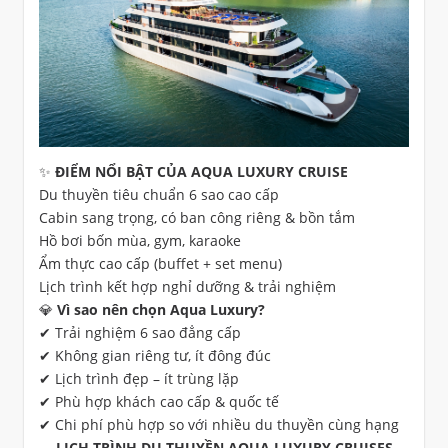
✨ ĐIỂM NỔI BẬT CỦA AQUA LUXURY CRUISE
Du thuyền tiêu chuẩn 6 sao cao cấp
Cabin sang trọng, có ban công riêng & bồn tắm
Hồ bơi bốn mùa, gym, karaoke
Ẩm thực cao cấp (buffet + set menu)
Lịch trình kết hợp nghỉ dưỡng & trải nghiệm
💎 Vì sao nên chọn Aqua Luxury?
✔ Trải nghiệm 6 sao đẳng cấp
✔ Không gian riêng tư, ít đông đúc
✔ Lịch trình đẹp – ít trùng lặp
✔ Phù hợp khách cao cấp & quốc tế
✔ Chi phí phù hợp so với nhiều du thuyền cùng hạng
LỊCH TRÌNH DU THUYỀN AQUA LUXURY CRUISES