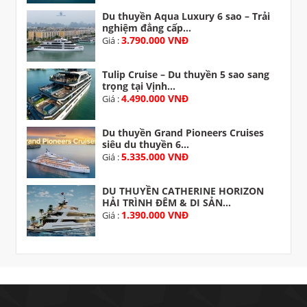
Du thuyền Aqua Luxury 6 sao – Trải
nghiệm đẳng cấp...
3.790.000 VNĐ
Giá :
Tulip Cruise – Du thuyền 5 sao sang
trọng tại Vịnh...
4.490.000 VNĐ
Giá :
Du thuyền Grand Pioneers Cruises
siêu du thuyền 6...
5.335.000 VNĐ
Giá :
DU THUYỀN CATHERINE HORIZON
HẢI TRÌNH ĐÊM & DI SẢN...
1.390.000 VNĐ
Giá :