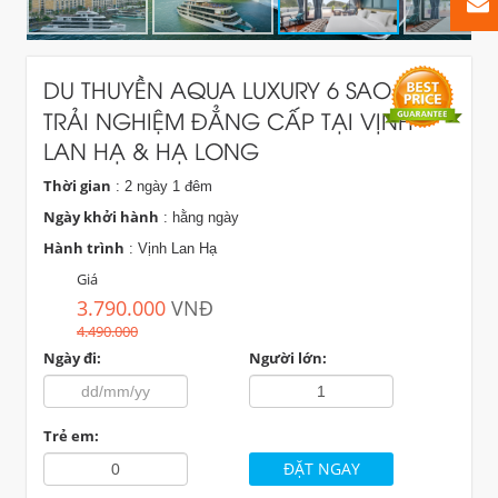
DU THUYỀN AQUA LUXURY 6 SAO –
TRẢI NGHIỆM ĐẲNG CẤP TẠI VỊNH
LAN HẠ & HẠ LONG
Thời gian
: 2 ngày 1 đêm
Ngày khởi hành
: hằng ngày
Hành trình
: Vịnh Lan Hạ
Giá
3.790.000
VNĐ
4.490.000
Ngày đi:
Người lớn:
Trẻ em: