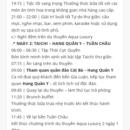
19:15 | Tiệc tối sang trọng Thưởng thức bữa tối với các
món ăn tinh hoa trong không gian nhà hàng cao cấp.
21:00 – 22:00 | Giải trí buổi tối Tự do thư giãn: câu
mực, nghe nhạc, bar, xem phim, karaoke hoặc sử dụng
dịch vụ spa (có tính phí).
👉 Nghỉ đêm trên du thuyền Aqua Luxury
📍 NGÀY 2: TAICHI – HANG QUÂN Y – TUẦN CHÂU
06:00 – 06:30 | Tập Thái Cực Quyền
Đón bình minh trên vịnh với bài tập Taichi thư giãn.
07:15 | Ăn sáng trên du thuyền
09:00 |
Tham quan quần đảo Cát Bà – Hang Quân Y
Ca nô đưa quý khách đến bến Gia Luận, tiếp tục tham
quan
Hang Quân Y
– di tích lịch sử độc đáo.
09:45 | Quay lại du thuyền – làm thủ tục trả phòng
11:20 | Brunch buffet
Thưởng thức bữa trưa nhẹ trước khi kết thúc hành
trình.
11:45 | Về lại bến Tuần Châu
Kết thúc chương trình du thuyền Aqua Luxury 2 ngày 1