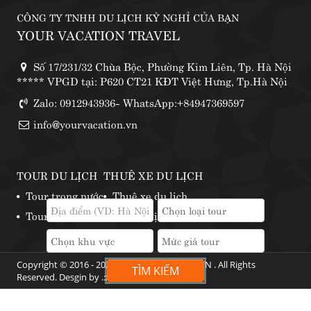
CÔNG TY TNHH DU LỊCH KỲ NGHỈ CỦA BẠN
YOUR VACATION TRAVEL
Số 17/231/32 Chùa Bộc, Phường Kim Liên, Tp. Hà Nội
***** VPGD tại: P620 CT21 KĐT Việt Hưng, Tp.Hà Nội
Zalo: 0912943936- WhatsApp:+84947369597
info@yourvacation.vn
TOUR DU LỊCH
THUÊ XE DU LỊCH
Tour trong nước
Thuê xe du lịch
Tour nước ngoài
Những địa điểm thuê xe phượt
Copyright © 2016 - 2024 by YOURVACATION.VN . All Rights
TÌM KIẾM
Reserved. Desgin by .::
Web360
::.