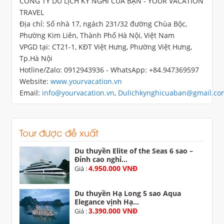
CÔNG TY DU LỊCH KỲ NGHỈ CỦA BẠN - YOUR VACATION
TRAVEL
Địa chỉ: Số nhà 17, ngách 231/32 đường Chùa Bộc,
Phường Kim Liên, Thành Phố Hà Nội, Việt Nam
VPGD tại: CT21-1, KĐT Việt Hưng, Phường Việt Hưng,
Tp.Hà Nội
Hotline/Zalo: 0912943936 - WhatsApp: +84.947369597
Website:
www.yourvacation.vn
Email:
info@yourvacation.vn
,
Dulichkynghicuaban@gmail.co
Tour được đề xuất
Du thuyền Elite of the Seas 6 sao –
Đỉnh cao nghỉ...
4.950.000 VNĐ
Giá :
Du thuyền Hạ Long 5 sao Aqua
Elegance vịnh Hạ...
3.390.000 VNĐ
Giá :