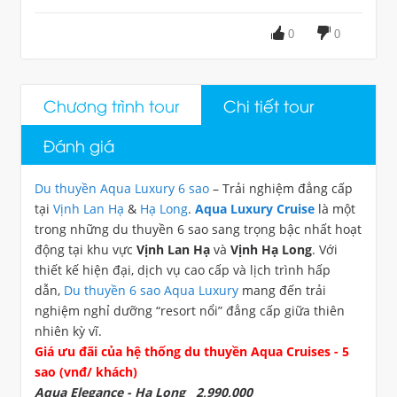
0
0
Chương trình tour
Chi tiết tour
Đánh giá
Du thuyền Aqua Luxury 6 sao
– Trải nghiệm đẳng cấp
tại
Vịnh Lan Hạ
&
Hạ Long
.
Aqua Luxury Cruise
là một
trong những du thuyền 6 sao sang trọng bậc nhất hoạt
động tại khu vực
Vịnh Lan Hạ
và
Vịnh Hạ Long
. Với
thiết kế hiện đại, dịch vụ cao cấp và lịch trình hấp
dẫn,
Du thuyền 6 sao Aqua Luxury
mang đến trải
nghiệm nghỉ dưỡng “resort nổi” đẳng cấp giữa thiên
nhiên kỳ vĩ.
Giá ưu đãi của hệ thống du thuyền Aqua Cruises - 5
sao (vnđ/ khách)
Aqua Elegance - Hạ Long 2,990,000