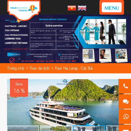
MENU
Trang chủ
Tour du lịch
Tour Hạ Long - Cát Bà
Save
16 %