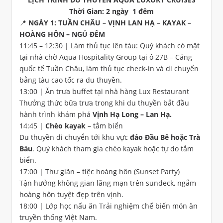
Thời Gian: 2 ngày 1 đêm
📍 NGÀY 1: TUẦN CHÂU – VỊNH LAN HẠ – KAYAK –
HOÀNG HÔN – NGỦ ĐÊM
11:45 – 12:30 | Làm thủ tục lên tàu: Quý khách có mặt
tại nhà chờ Aqua Hospitality Group tại ô 27B – Cảng
quốc tế Tuần Châu, làm thủ tục check-in và di chuyển
bằng tàu cao tốc ra du thuyền.
13:00 | Ăn trưa buffet tại nhà hàng Lux Restaurant
Thưởng thức bữa trưa trong khi du thuyền bắt đầu
hành trình khám phá
Vịnh Hạ Long – Lan Hạ.
14:45 |
Chèo kayak
– tắm biển
Du thuyền di chuyển tới khu vực
đảo Đầu Bê hoặc Trà
Báu
. Quý khách tham gia chèo kayak hoặc tự do tắm
biển.
17:00 | Thư giãn – tiệc hoàng hôn (Sunset Party)
Tận hưởng không gian lãng mạn trên sundeck, ngắm
hoàng hôn tuyệt đẹp trên vịnh.
18:00 | Lớp học nấu ăn Trải nghiệm chế biến món ăn
truyền thống Việt Nam.