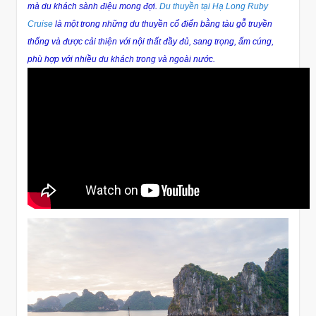
mà du khách sành điệu mong đợi.
Du thuyền tại Hạ Long Ruby
Cruise
là một trong những du thuyền cổ điển bằng tàu gỗ truyền
thống và được cải thiện với nội thất đầy đủ, sang trọng, ấm cúng,
phù hợp với nhiều du khách trong và ngoài nước.