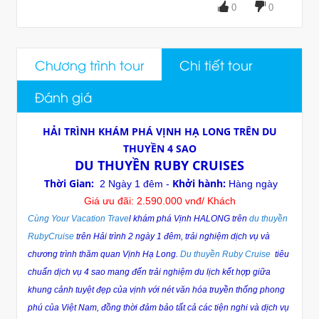
0
0
Chương trình tour
Chi tiết tour
Đánh giá
HẢI TRÌNH KHÁM PHÁ VỊNH HẠ LONG TRÊN DU
THUYỀN 4 SAO
DU THUYỀN RUBY CRUISES
Thời Gian:
Khởi hành:
2 Ngày 1 đêm -
Hàng ngày
Giá ưu đãi: 2.590.000 vnđ/ Khách
Cùng Your Vacation Trave
l khám phá Vịnh HALONG trên
du thuyền
RubyCruise
trên Hải trình 2 ngày 1 đêm, trải nghiệm dịch vụ và
chương trình thăm quan Vịnh Hạ Long.
Du thuyền Ruby Cruise
tiêu
chuẩn dịch vụ 4 sao mang đến trải nghiệm du lịch kết hợp giữa
khung cảnh tuyệt đẹp của vịnh với nét văn hóa truyền thống phong
phú của Việt Nam, đồng thời đảm bảo tất cả các tiện nghi và dịch vụ