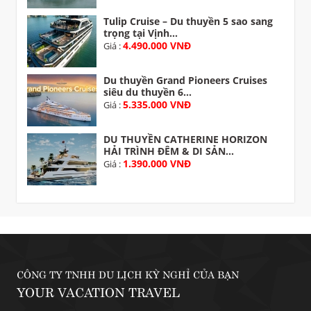
Tulip Cruise – Du thuyền 5 sao sang
trọng tại Vịnh...
4.490.000 VNĐ
Giá :
Du thuyền Grand Pioneers Cruises
siêu du thuyền 6...
5.335.000 VNĐ
Giá :
DU THUYỀN CATHERINE HORIZON
HẢI TRÌNH ĐÊM & DI SẢN...
1.390.000 VNĐ
Giá :
CÔNG TY TNHH DU LỊCH KỲ NGHỈ CỦA BẠN
YOUR VACATION TRAVEL