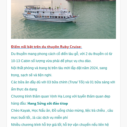
Điểm nổi bật trên du thuyền Ruby Cruise:
Du thuyền mang phong cách cổ điển tàu gỗ, với 2 du thuyền có từ
10-13 Cabin số lượng vừa phải để phục vụ chu đáo.
Nội thất phòng và trang bị trên tàu mới lắp đặt năm 2024, sang
trọng, sạch sẽ và tiện nghi.
Các bữa ăn đầy đủ với 03 bữa chính (Trưa/ Tối) và 01 bữa sáng với
ẩm thực đa dạng
Chương trình thăm quan Vịnh Hạ Long với tuyến thăm quan đẹp
Hang Sửng sốt đảo titop
hàng đầu:
Chèo Kayak, Học Nấu ăn, Đồ uống chào mừng, tiệc trà chiều , câu
mực buổi tối,..là các dịch vụ miễn phí
Nhiều chương trình hỗ trợ giá tốt, hỗ trợ vận chuyển nếu liên hệ