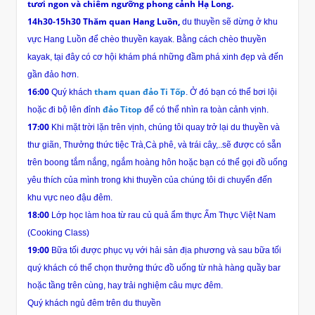
tươi ngon và chiêm ngưỡng phong cảnh Hạ Long.
14h30-15h30 Thăm quan Hang Luồn,
du thuyền sẽ dừng ở khu
vực Hang Luồn để chèo thuyền kayak. Bằng cách chèo thuyền
kayak, tại đây có cơ hội khám phá những đầm phá xinh đẹp và đến
gần đảo hơn.
16:00
tham quan đảo Ti Tốp
Quý khách
. Ở đó bạn có thể bơi lội
đảo Titop
hoặc đi bộ lên đỉnh
để có thể nhìn ra toàn cảnh vịnh.
17:00
Khi mặt trời lặn trên vịnh, chúng tôi quay trở lại du thuyền và
thư giãn, Thưởng thức tiệc Trà,Cà phê, và trái cây,..sẽ được có sẵn
trên boong tắm nắng, ngắm hoàng hôn hoặc bạn có thể gọi đồ uống
yêu thích của mình trong khi thuyền của chúng tôi di chuyển đến
khu vực neo đậu đêm.
18:00
Lớp học làm hoa từ rau củ quả ẩm thực Ẩm Thực Việt Nam
(Cooking Class)
19:00
Bữa tối được phục vụ với hải sản địa phương và sau bữa tối
quý khách có thể chọn thưởng thức đồ uống từ nhà hàng quầy bar
hoặc tầng trên cùng, hay trải nghiệm câu mực đêm.
Quý khách ngủ đêm trên du thuyền