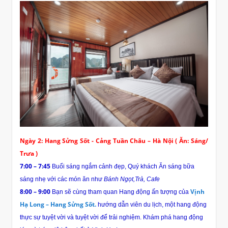
Ngày 2: Hang Sửng Sốt - Cảng Tuần Châu – Hà Nội ( Ăn: Sáng/
Trưa )
7:00 – 7:45
Buổi sáng ngắm cảnh đẹp, Quý khách Ăn sáng bữa
sáng nhẹ với các món ăn như
Bánh Ngọt,Trà, Cafe
8:00 – 9:00
Vịnh
Bạn sẽ cùng tham quan Hang động ấn tượng của
Hạ Long – Hang Sửng Sốt.
hướng dẫn viên du lịch, một hang động
thực sự tuyệt vời và tuyệt vời để trải nghiệm. Khám phá hang động