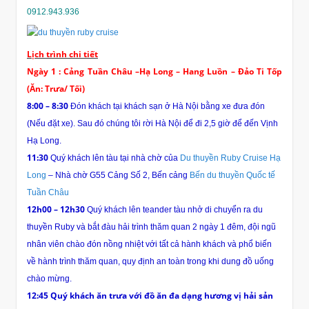
0912.943.936
Lịch trình chi tiết
Ngày 1 : Cảng Tuần Châu –Hạ Long – Hang Luồn – Đảo Ti Tốp
(Ăn: Trưa/ Tối)
8:00 – 8:30
Đón khách tại khách sạn ở Hà Nội bằng xe đưa đón
(Nếu đặt xe). Sau đó chúng tôi rời Hà Nội để đi 2,5 giờ để đến Vịnh
Hạ Long.
11:30
Quý khách lên tàu tại nhà chờ của
Du thuyền Ruby Cruise Hạ
Long
– Nhà chờ G55 Cảng Số 2, Bến cảng
Bến du thuyền Quốc tế
Tuần Châu
12h00 – 12h30
Quý khách lên teander tàu nhở di chuyển ra du
thuyền Ruby và bắt đàu hải trình thăm quan 2 ngày 1 đêm, đội ngũ
nhân viên chào đón nồng nhiệt với tất cả hành khách và phổ biến
về hành trình thăm quan, quy định an toàn trong khi dung đồ uống
chào mừng.
12:45 Quý khách ăn trưa với đồ ăn đa dạng hương vị hải sản