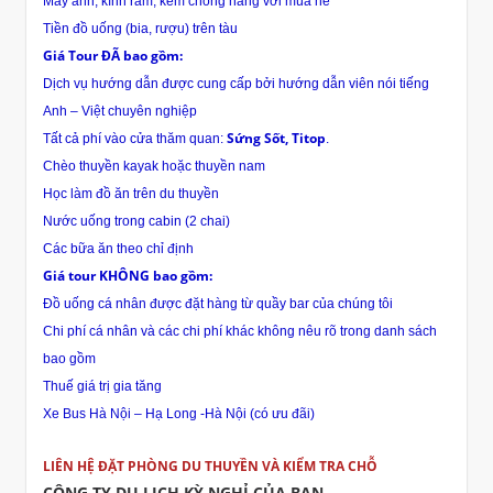
Máy ảnh, kính râm, kem chống nắng với mùa hè
Tiền đồ uống (bia, rượu) trên tàu
Giá Tour ĐÃ bao gồm:
Dịch vụ hướng dẫn được cung cấp bởi hướng dẫn viên nói tiếng
Anh – Việt chuyên nghiệp
Sứng Sốt, Titop
Tất cả phí vào cửa thăm quan:
.
Chèo thuyền kayak hoặc thuyền nam
Học làm đồ ăn trên du thuyền
Nước uống trong cabin (2 chai)
Các bữa ăn theo chỉ định
Giá tour KHÔNG bao gồm:
Đồ uống cá nhân được đặt hàng từ quầy bar của chúng tôi
Chi phí cá nhân và các chi phí khác không nêu rõ trong danh sách
bao gồm
Thuế giá trị gia tăng
Xe Bus Hà Nội – Hạ Long -Hà Nội (có ưu đãi)
LIÊN HỆ ĐẶT PHÒNG DU THUYỀN VÀ KIỂM TRA CHỖ
CÔNG TY DU LỊCH KỲ NGHỈ CỦA BẠN