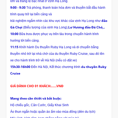
lớn và tráng lệ bậc nhất ở Vịnh Hạ Long.
9:00 - 9:30
Trả phòng, thanh toán hóa đơn và thuyền bắt đầu hành
trình quay trở lại bến cảng và
đảo
trải nghiệm ngắm nhìn các khu vực khác của vịnh Hạ Long như
Gà Chọi
Lư Hương đảo Đá Chó,..
(Biểu tượng của vịnh Hạ Long),
10:00
Bữa trưa được phục vụ trên tàu trong chuyến hành trình
hướng tới bến cảng.
11:15
Khởi hành Du thuyền Ruby Hạ Long và di chuyển bằng
thuyền nhỏ trở lại nhà chờ của du thuyền Ruby Cruise, sau đó lên
xe cho hành trình trở về Hà Nội (nếu có đặt xe)
15h30-16h00
du thuyền Ruby
Đến Hà Nội, Kết thúc chương trình
Cruise
GIÁ DÀNH CHO 01 KHÁCH:……VNĐ
Mang theo cần thiết và bắt buộc:
Hộ chiếu gốc, Căn Cước, Giấy Khai Sinh
Áo thun ngắn hoặc quần áo ấm vào mùa đông (đèn du lịch)