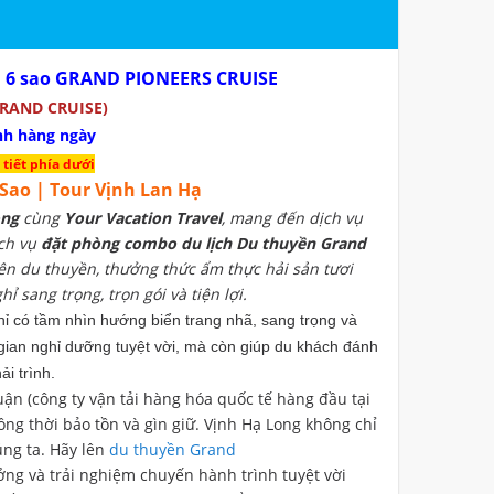
 6 sao GRAND PIONEERS CRUISE
GRAND CRUISE)
nh hàng ngày
 tiết phía dưới
 Sao | Tour Vịnh Lan Hạ
ong
cùng
Your Vacation Travel
, mang đến dịch vụ
ịch vụ
đặt phòng combo du lịch Du thuyền Grand
ên du thuyền, thưởng thức ẩm thực hải sản tươi
ỉ sang trọng, trọn gói và tiện lợi.
ỉ có tầm nhìn hướng biển trang nhã, sang trọng và
ian nghỉ dưỡng tuyệt vời, mà còn giúp du khách đánh
ải trình.
ận (công ty vận tải hàng hóa quốc tế hàng đầu tại
đồng thời bảo tồn và gìn giữ. Vịnh Hạ Long không chỉ
ng ta. Hãy lên
du thuyền Grand
ởng và trải nghiệm chuyến hành trình tuyệt vời