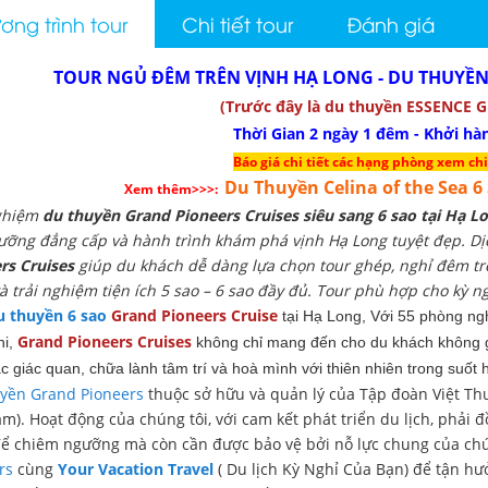
ng trình tour
Chi tiết tour
Đánh giá
TOUR NGỦ ĐÊM TRÊN VỊNH HẠ LONG - DU THUYỀN
(Trước đây là du thuyền ESSENCE 
Thời Gian 2 ngày 1 đêm - Khởi hà
Báo giá chi tiết các hạng phòng xem chi
Du Thuyền Celina of the Sea 6
Xem thêm>>>:
nghiệm
du thuyền Grand Pioneers Cruises siêu sang 6 sao tại Hạ L
ưỡng đẳng cấp và hành trình khám phá vịnh Hạ Long tuyệt đẹp. D
rs Cruises
giúp du khách dễ dàng lựa chọn tour ghép, nghỉ đêm tr
à trải nghiệm tiện ích 5 sao – 6 sao đầy đủ. Tour phù hợp cho kỳ ngh
u thuyền 6 sao
Grand Pioneers Cruise
tại Hạ Long,
Với 55 phòng ngh
Grand Pioneers Cruises
hi,
không chỉ mang đến cho du khách không g
c giác quan, chữa lành tâm trí và hoà mình với thiên nhiên trong suốt h
yền Grand Pioneers
thuộc sở hữu và quản lý của Tập đoàn Việt Thu
am). Hoạt động của chúng tôi, với cam kết phát triển du lịch, phải 
ể chiêm ngưỡng mà còn cần được bảo vệ bởi nỗ lực chung của chú
ers
cùng
Your Vacation Travel
( Du lịch Kỳ Nghỉ Của Bạn) để tận hư