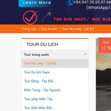
Trang chủ
Tour du lịch
Tour Hạ Long - Cát Bà
Save
TOUR DU LỊCH
11 %
Tour trong nước
Tour Hạ Long - Cát Bà
Tour Du lịch Sapa
Tour Đông - Tây Bắc
Miền Trung - Tây Nguyên
Tour ghép Miền Tây
Tour Biển Miền Bắc