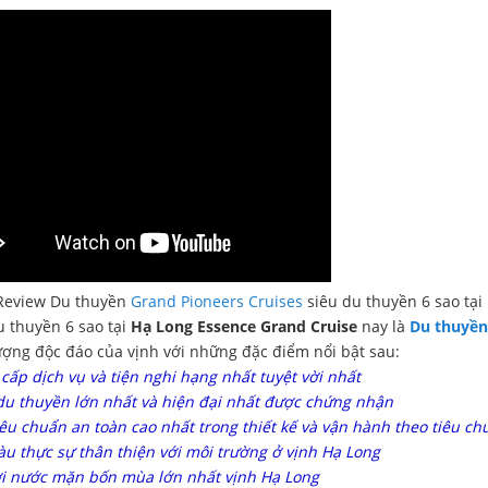
Review Du thuyền
Grand Pioneers Cruises
siêu du thuyền 6 sao tại
u thuyền 6 sao tại
Hạ Long Essence Grand Cruise
nay là
Du thuyền
ượng độc đáo của vịnh với những đặc điểm nổi bật sau:
 cấp dịch vụ và tiện nghi hạng nhất tuyệt vời nhất
 du thuyền lớn nhất và hiện đại nhất được chứng nhận
tiêu chuẩn an toàn cao nhất trong thiết kế và vận hành theo tiêu c
tàu thực sự thân thiện với môi trường ở vịnh Hạ Long
ơi nước mặn bốn mùa lớn nhất vịnh Hạ Long