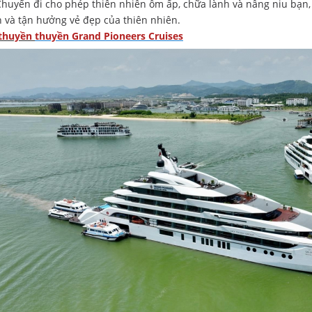
Chuyến đi cho phép thiên nhiên ôm ấp, chữa lành và nâng niu bạn, 
 và tận hưởng vẻ đẹp của thiên nhiên.
 thuyền
thuyền
Grand Pioneers Cruises