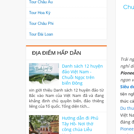
Tour Châu Âu
Chươ
Tour Hoa Kỳ
Tour Châu Phi
Tour Đài Loan
ĐỊA ĐIỂM HẤP DẪN
Trải 
Danh sách 12 huyện
nghỉ d
đảo Việt Nam -
Pionee
Chuỗi Ngọc trên
ngon v
biển Đông
Siêu d
xin giới thiệu Danh sách 12 huyện đảo từ
tiện ng
Bắc vào Nam của Việt Nam đã và đang
khẳng định chủ quyền biển, đảo thiêng
thức cá
liêng của Tổ quốc. Tổng diện tích...
Du thu
Việt N
Hướng dẫn đi Phủ
đáng đ
Tây Hồ- Nơi thờ
Pione
công chúa Liễu