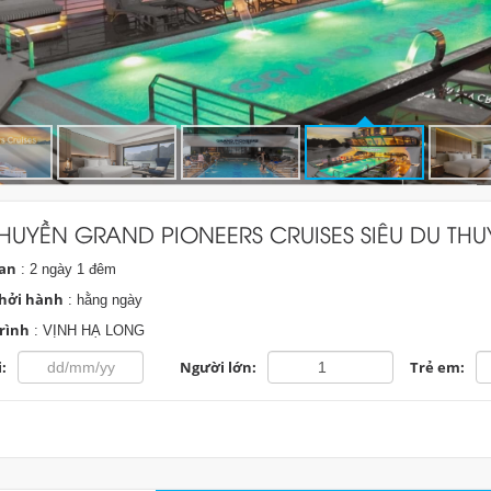
HUYỀN GRAND PIONEERS CRUISES SIÊU DU THU
ian
: 2 ngày 1 đêm
hởi hành
: hằng ngày
rình
: VỊNH HẠ LONG
:
Người lớn:
Trẻ em: