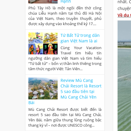
Hạnh
nhất. 
Phủ Tây Hồ là một ngôi đền thờ công
chuyện
chúa Liễu Hạnh nằm tại thủ đô Hà Nội
Về du
của Việt Nam, theo truyền thuyết, phủ
được xây dựng vào khoảng thế kỷ 17....
Tứ Bất Tử trong dân
gian Việt Nam là ai
Cùng Your Vacation
Travel tìm hiểu tín
ngưỡng dân gian Việt Nam và tìm hiểu
“Tứ bất tử” – bốn vị thần linh thiêng trong
tâm thức người Việt: Tản Viên...
Review Mù Cang
Chải Resort là Resort
5 sao đầu tiên tại
Mù Cang Chải Yên
Bái
Mù Cang Chải Resort được biết đến là
resort 5 sao đầu tiên tại Mù Cang Chải,
Yên Bái, nằm giữa thung lũng ruộng bậc
thang kỳ vĩ – nơi được UNESCO công...