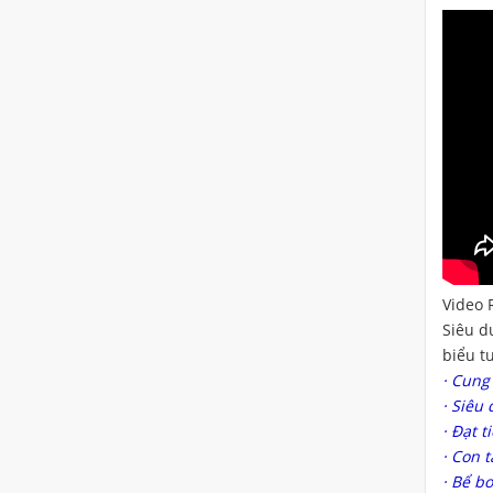
Video 
Siêu d
biểu t
· Cung
· Siêu
· Đạt 
· Con 
· Bể b