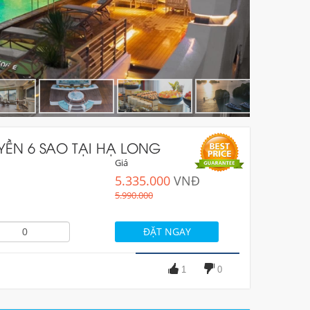
YỀN 6 SAO TẠI HẠ LONG
Giá
5.335.000
VNĐ
5.990.000
1
0