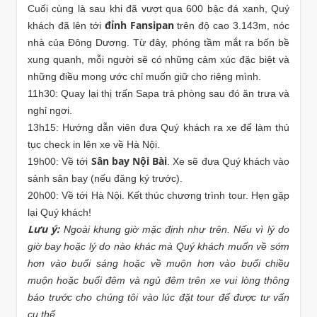
Cuối cùng là sau khi đã vượt qua 600 bậc đá xanh, Quý
đỉnh Fansipan
khách đã lên tới
trên độ cao 3.143m, nóc
nhà của Đông Dương. Từ đây, phóng tầm mắt ra bốn bề
xung quanh, mỗi người sẽ có những cảm xúc đặc biệt và
những điều mong ước chỉ muốn giữ cho riêng mình.
11h30: Quay lại thị trấn Sapa trả phòng sau đó ăn trưa và
nghỉ ngơi.
13h15: Hướng dẫn viên đưa Quý khách ra xe để làm thủ
tục check in lên xe về Hà Nội.
Sân bay Nội Bài
19h00: Về tới
. Xe sẽ đưa Quý khách vào
sảnh sân bay (nếu đăng ký trước).
20h00: Về tới Hà Nội. Kết thúc chương trình tour. Hẹn gặp
lại Quý khách!
Lưu ý:
Ngoài khung giờ mặc định như trên. Nếu vì lý do
giờ bay hoặc lý do nào khác mà Quý khách muốn về sớm
hơn vào buổi sáng hoặc về muộn hơn vào buổi chiều
muộn hoặc buổi đêm và ngủ đêm trên xe vui lòng thông
báo trước cho chúng tôi vào lúc đặt tour để được tư vấn
cụ thể.