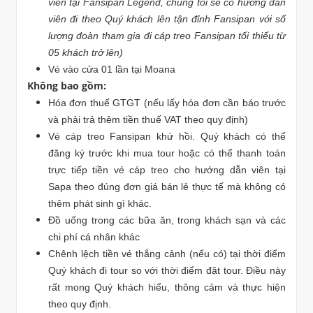
viên tại Fansipan Legend, chúng tôi sẽ có hướng dẫn
viên đi theo Quý khách lên tận đỉnh Fansipan với số
lượng đoàn tham gia đi cáp treo Fansipan tối thiểu từ
05 khách trở lên)
Vé vào cửa 01 lần tại Moana
Không bao gồm:
Hóa đơn thuế GTGT (nếu lấy hóa đơn cần báo trước
và phải trả thêm tiền thuế VAT theo quy định)
Vé cáp treo Fansipan khứ hồi. Quý khách có thể
đăng ký trước khi mua tour hoặc có thể thanh toán
trực tiếp tiền vé cáp treo cho hướng dẫn viên tại
Sapa theo đúng đơn giá bán lẻ thực tế mà không có
thêm phát sinh gì khác.
Đồ uống trong các bữa ăn, trong khách sạn và các
chi phí cá nhân khác
Chênh lệch tiền vé thắng cảnh (nếu có) tại thời điểm
Quý khách đi tour so với thời điểm đặt tour. Điều này
rất mong Quý khách hiểu, thông cảm và thực hiện
theo quy định.