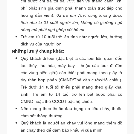
chỉ được chi trả tối đa 75% tiền vé thắng cảnh (chi
phí phát sinh gia đình phải thanh toán trực tiếp cho
hướng dẫn viên).
02 trẻ em 75% cũng không được
tính như là 01 suất người lớn, không có giường ngủ
riêng mà phải ngủ ghép với bố mẹ.
Trẻ em từ 10 tuổi trở lên tính như người lớn, hưởng
dịch vụ của người lớn
Những lưu ý chung khác:
Quý khách đi tour (đặc biệt là các tour liên quan đến
tàu thủy, tàu hỏa, máy bay… hoặc các tour đi đến
các vùng biên giới) cần thiết phải mang theo giấy tờ
tùy thân hợp pháp (CMND/Thẻ căn cước/Hộ chiếu).
Trẻ dưới 14 tuổi tối thiểu phải mang theo giấy khai
sinh. Trẻ em từ 14 tuổi trở lên bắt buộc phải có
CMND hoặc thẻ CCCD hoặc hộ chiếu.
Nên mang theo thuốc đau bụng do tiêu chảy, thuốc
cảm sốt thông thường
Quý khách là người ăn chay vui lòng mang thêm đồ
ăn chay theo để đảm bảo khẩu vị của mình