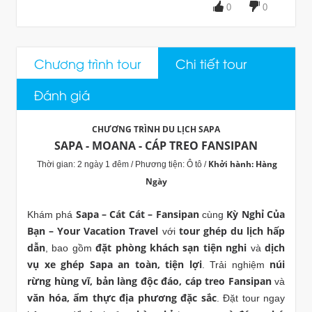
0
0
Chương trình tour
Chi tiết tour
Đánh giá
CHƯƠNG TRÌNH DU LỊCH SAPA
SAPA - MOANA - CÁP TREO FANSIPAN
Khởi hành: Hàng
Thời gian: 2 ngày 1 đêm / Phương tiện: Ô tô /
Ngày
Sapa – Cát Cát – Fansipan
Kỳ Nghỉ Của
Khám phá
cùng
Bạn – Your Vacation Travel
tour ghép du lịch hấp
với
dẫn
đặt phòng khách sạn tiện nghi
dịch
, bao gồm
và
vụ xe ghép Sapa an toàn, tiện lợi
núi
. Trải nghiệm
rừng hùng vĩ, bản làng độc đáo, cáp treo Fansipan
và
văn hóa, ẩm thực địa phương đặc sắc
. Đặt tour ngay