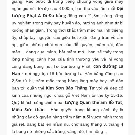
giăng; Rảo bước đi trong tiếng chuông vọng giữa mây
Đại
ngàn gió núi, tới độ cao 3.000m, bạn thu vào tầm mắt
tượng Phật A Di Đà bằng
đồng cao 21,5m, sừng sững
uy nghiêm trong mây bay huyền ảo, hướng ánh nhìn từ bi
xuống nhân gian. Trong thời khắc trầm mặc mà linh thiêng
ấy, chắp tay nguyện cầu giữa tiết xuân đang tràn về ấm
áp, giữa những chồi non của đỗ quyên, mâm xôi, đào
mận… đang cựa mình, bật mầm mới, bạn sẽ thấy trong
lòng những cánh hoa của tình thương yêu và hi vọng
con đường La
cũng đang bung nở; Từ Đại tượng Phật,
Hán -
nơi ngự tọa 18 bức tượng La Hán bằng đồng cao
2,5m từ bi, trầm mặc trong bảng lảng mây bay, sẽ dẫn
Kim Sơn Bảo Thắng Tự
bạn tới quần thể
với vẻ đẹp cổ
kính của những ngôi chùa gỗ Việt Nam từ thế kỷ 15-16,
tượng Quan thế âm Bồ Tát
Quý khách cùng chiêm bái
,
Miếu Sơn thần
... Hòa quyện trong khung cảnh ấy là
những cây đỗ quyên hàng trăm năm tuổi vươn mình trong
giá rét, đang bật lên mầm nụ, chờ sang tháng 3, tháng 4
là bung nở những sắc trắng, vàng, đỏ, tím hồng…