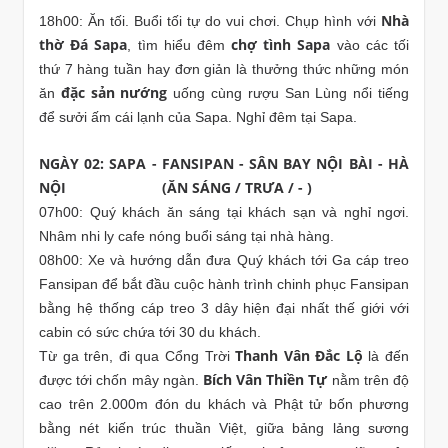
Nhà
18h00: Ăn tối. Buổi tối tự do vui chơi. Chụp hình với
thờ Đá Sapa
chợ tình Sapa
, tìm hiểu đêm
vào các tối
thứ 7 hàng tuần hay đơn giản là thưởng thức những món
đặc sản nướng
ăn
uống cùng rượu San Lùng nổi tiếng
để sưởi ấm cái lạnh của Sapa. Nghỉ đêm tại Sapa.
NGÀY 02: SAPA - FANSIPAN - SÂN BAY NỘI BÀI - HÀ
NỘI (ĂN SÁNG / TRƯA / - )
07h00: Quý khách ăn sáng tại khách sạn và nghỉ ngơi.
Nhâm nhi ly cafe nóng buổi sáng tại nhà hàng.
08h00: Xe và hướng dẫn đưa Quý khách tới Ga cáp treo
Fansipan để bắt đầu cuộc hành trình chinh phục Fansipan
bằng hệ thống cáp treo 3 dây hiện đại nhất thế giới với
cabin có sức chứa tới 30 du khách.
Thanh Vân Đắc Lộ
Từ ga trên, đi qua Cổng Trời
là đến
Bích Vân Thiền Tự
được tới chốn mây ngàn.
nằm trên độ
cao trên 2.000m đón du khách và Phật tử bốn phương
bằng nét kiến trúc thuần Việt, giữa bảng lảng sương