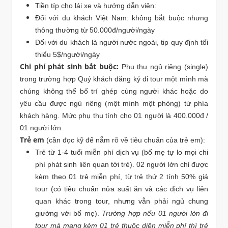
Tiền típ cho lái xe và hướng dẫn viên:
Đối với du khách Việt Nam: không bắt buộc nhưng
thông thường từ 50.000đ/người/ngày
Đối với du khách là người nước ngoài, tip quy định tối
thiểu 5$/người/ngày
Chi phí phát sinh bắt buộc:
Phụ thu ngủ riêng (single)
trong trường hợp Quý khách đăng ký đi tour một mình mà
chúng không thể bố trí ghép cùng người khác hoặc do
yêu cầu được ngủ riêng (một mình một phòng) từ phía
khách hàng. Mức phụ thu tính cho 01 người là 400.000đ /
01 người lớn.
Trẻ em
(cần đọc kỹ để nẵm rõ về tiêu chuẩn của trẻ em):
Trẻ từ 1-4 tuổi miễn phí dịch vụ (bố mẹ tự lo mọi chi
phí phát sinh liên quan tới trẻ). 02 người lớn chỉ được
kèm theo 01 trẻ miễn phí, từ trẻ thứ 2 tính 50% giá
tour (có tiêu chuẩn nửa suất ăn và các dịch vụ liên
quan khác trong tour, nhưng vẫn phải ngủ chung
giường với bố mẹ).
Trường hợp nếu 01 người lớn đi
tour mà mang kèm 01 trẻ thuộc diện miễn phí thì trẻ