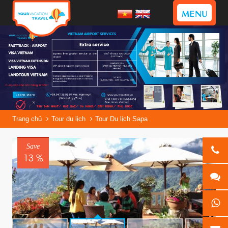
MENU
Trang chủ
Tour du lịch
Tour Du lịch Sapa
Save
13 %