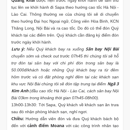
Quang Khải
được hẹn trước ngày khởi hành để làm thủ
tục lên xe khởi hành đi Sapa theo hướng cao tốc Hà Nội -
Lào Cai. Thông thường xe của chúng tôi sẽ di chuyển
theo hướng Đại học Ngoại ngữ, Công viên Hòa Bình, KCN
Thăng Long, Nội Bài và ra cao tốc. Do đó có thể đón Quý
khách tại các điểm trên. Quý khách cần đăng ký điểm đón
trước ngày khởi hành.
Lưu ý:
Sân bay Nội Bài
Nếu Quý khách bay ra xuống
chuyến sớm và check out trước 07h45 thì chúng tôi sẽ hỗ
trợ đón tại sân bay với chi phí đón trong sân bay là
50.000đ/khách hoặc những Quý khách bay ra từ đêm
hôm trước và có đặt phòng nghỉ đêm tại các khách sạn
Ngã 3
khu vực Nội Bài chúng tôi sẽ đón tập trung tại điểm
Kim Anh
(đầu cao tốc Hà Nội - Lào Cai, cách sân bay Nội
Bài 03km trong khoảng thời gian 07h45-08h00).
13h00-13h30: Tới Sapa, Quý khách về khách sạn ăn trưa
sau đó nhận phòng khách sạn, nghỉ ngơi.
Chiều:
Hướng dẫn viên đón và đưa Quý khách bách bộ
cảnh điểm Moana
đến với
với các công trình nhân tạo