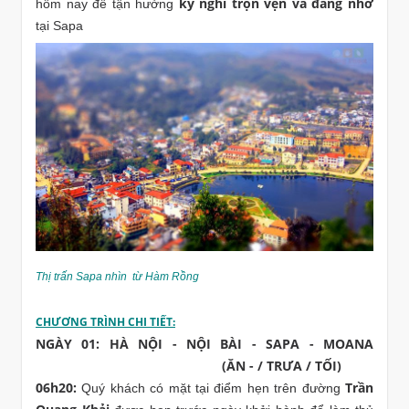
kỳ nghỉ trọn vẹn và đáng nhớ
hôm nay để tận hưởng
tại Sapa
Thị trấn Sapa nhìn từ Hàm Rồng
CHƯƠNG TRÌNH CHI TIẾT:
NGÀY 01: HÀ NỘI - NỘI BÀI - SAPA - MOANA
(ĂN - / TRƯA / TỐI)
06h20:
Trần
Quý khách có mặt tại điểm hẹn trên đường