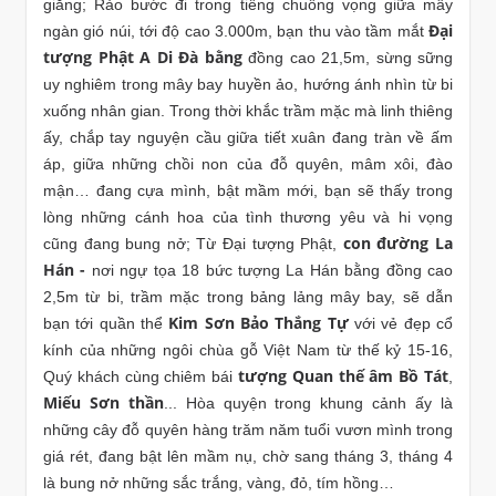
giăng; Rảo bước đi trong tiếng chuông vọng giữa mây
Đại
ngàn gió núi, tới độ cao 3.000m, bạn thu vào tầm mắt
tượng Phật A Di Đà bằng
đồng cao 21,5m, sừng sững
uy nghiêm trong mây bay huyền ảo, hướng ánh nhìn từ bi
xuống nhân gian. Trong thời khắc trầm mặc mà linh thiêng
ấy, chắp tay nguyện cầu giữa tiết xuân đang tràn về ấm
áp, giữa những chồi non của đỗ quyên, mâm xôi, đào
mận… đang cựa mình, bật mầm mới, bạn sẽ thấy trong
lòng những cánh hoa của tình thương yêu và hi vọng
con đường La
cũng đang bung nở; Từ Đại tượng Phật,
Hán -
nơi ngự tọa 18 bức tượng La Hán bằng đồng cao
2,5m từ bi, trầm mặc trong bảng lảng mây bay, sẽ dẫn
Kim Sơn Bảo Thắng Tự
bạn tới quần thể
với vẻ đẹp cổ
kính của những ngôi chùa gỗ Việt Nam từ thế kỷ 15-16,
tượng Quan thế âm Bồ Tát
Quý khách cùng chiêm bái
,
Miếu Sơn thần
... Hòa quyện trong khung cảnh ấy là
những cây đỗ quyên hàng trăm năm tuổi vươn mình trong
giá rét, đang bật lên mầm nụ, chờ sang tháng 3, tháng 4
là bung nở những sắc trắng, vàng, đỏ, tím hồng…