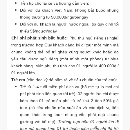
Tiền típ cho lái xe và hướng dẫn viên:
Đối với du khách Việt Nam: không bắt buộc nhưng
thông thường từ 50.000đ/người/ngày
Đối với du khách là người nước ngoài, tip quy định tối
thiểu 5$/người/ngày
Chi phí phát sinh bắt buộc:
Phụ thu ngủ riêng (single)
trong trường hợp Quý khách đăng ký đi tour một mình mà
chúng không thể bố trí ghép cùng người khác hoặc do
yêu cầu được ngủ riêng (một mình một phòng) từ phía
khách hàng. Mức phụ thu tính cho 01 người là 400.000đ /
01 người lớn.
Trẻ em
(cần đọc kỹ để nẵm rõ về tiêu chuẩn của trẻ em):
Trẻ từ 1-4 tuổi miễn phí dịch vụ (bố mẹ tự lo mọi chi
phí phát sinh liên quan tới trẻ). 02 người lớn chỉ được
kèm theo 01 trẻ miễn phí, từ trẻ thứ 2 tính 50% giá
tour (có tiêu chuẩn nửa suất ăn và các dịch vụ liên
quan khác trong tour, nhưng vẫn phải ngủ chung
giường với bố mẹ).
Trường hợp nếu 01 người lớn đi
tour mà mang kèm 01 trẻ thuộc diện miễn phí thì trẻ