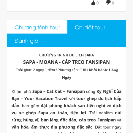
0
0
Chương trình tour
Chi tiết tour
Đánh giá
CHƯƠNG TRÌNH DU LỊCH SAPA
SAPA - MOANA - CÁP TREO FANSIPAN
Khởi hành: Hàng
Thời gian: 2 ngày 1 đêm / Phương tiện: Ô tô /
Ngày
Sapa – Cát Cát – Fansipan
Kỳ Nghỉ Của
Khám phá
cùng
Bạn – Your Vacation Travel
tour ghép du lịch hấp
với
dẫn
đặt phòng khách sạn tiện nghi
dịch
, bao gồm
và
vụ xe ghép Sapa an toàn, tiện lợi
núi
. Trải nghiệm
rừng hùng vĩ, bản làng độc đáo, cáp treo Fansipan
và
văn hóa, ẩm thực địa phương đặc sắc
. Đặt tour ngay