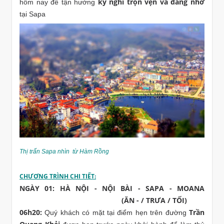
kỳ nghỉ trọn vẹn và đáng nhớ
hôm nay để tận hưởng
tại Sapa
Thị trấn Sapa nhìn từ Hàm Rồng
CHƯƠNG TRÌNH CHI TIẾT:
NGÀY 01: HÀ NỘI - NỘI BÀI - SAPA - MOANA
(ĂN - / TRƯA / TỐI)
06h20:
Trần
Quý khách có mặt tại điểm hẹn trên đường