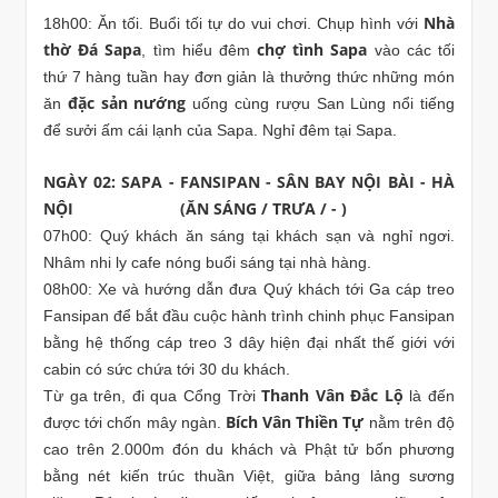
Nhà
18h00: Ăn tối. Buổi tối tự do vui chơi. Chụp hình với
thờ Đá Sapa
chợ tình Sapa
, tìm hiểu đêm
vào các tối
thứ 7 hàng tuần hay đơn giản là thưởng thức những món
đặc sản nướng
ăn
uống cùng rượu San Lùng nổi tiếng
để sưởi ấm cái lạnh của Sapa. Nghỉ đêm tại Sapa.
NGÀY 02: SAPA - FANSIPAN - SÂN BAY NỘI BÀI - HÀ
NỘI (ĂN SÁNG / TRƯA / - )
07h00: Quý khách ăn sáng tại khách sạn và nghỉ ngơi.
Nhâm nhi ly cafe nóng buổi sáng tại nhà hàng.
08h00: Xe và hướng dẫn đưa Quý khách tới Ga cáp treo
Fansipan để bắt đầu cuộc hành trình chinh phục Fansipan
bằng hệ thống cáp treo 3 dây hiện đại nhất thế giới với
cabin có sức chứa tới 30 du khách.
Thanh Vân Đắc Lộ
Từ ga trên, đi qua Cổng Trời
là đến
Bích Vân Thiền Tự
được tới chốn mây ngàn.
nằm trên độ
cao trên 2.000m đón du khách và Phật tử bốn phương
bằng nét kiến trúc thuần Việt, giữa bảng lảng sương