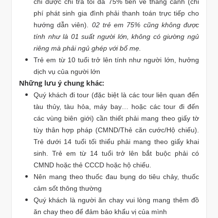
chỉ được chi trả tối đa 75% tiền vé thắng cảnh (chi
phí phát sinh gia đình phải thanh toán trực tiếp cho
hướng dẫn viên).
02 trẻ em 75% cũng không được
tính như là 01 suất người lớn, không có giường ngủ
riêng mà phải ngủ ghép với bố mẹ.
Trẻ em từ 10 tuổi trở lên tính như người lớn, hưởng
dịch vụ của người lớn
Những lưu ý chung khác:
Quý khách đi tour (đặc biệt là các tour liên quan đến
tàu thủy, tàu hỏa, máy bay… hoặc các tour đi đến
các vùng biên giới) cần thiết phải mang theo giấy tờ
tùy thân hợp pháp (CMND/Thẻ căn cước/Hộ chiếu).
Trẻ dưới 14 tuổi tối thiểu phải mang theo giấy khai
sinh. Trẻ em từ 14 tuổi trở lên bắt buộc phải có
CMND hoặc thẻ CCCD hoặc hộ chiếu.
Nên mang theo thuốc đau bụng do tiêu chảy, thuốc
cảm sốt thông thường
Quý khách là người ăn chay vui lòng mang thêm đồ
ăn chay theo để đảm bảo khẩu vị của mình