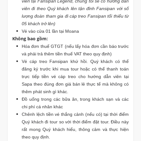
viên tại Fansipan Legend, chúng tôi sẽ có hướng dẫn
viên đi theo Quý khách lên tận đỉnh Fansipan với số
lượng đoàn tham gia đi cáp treo Fansipan tối thiểu từ
05 khách trở lên)
Vé vào cửa 01 lần tại Moana
Không bao gồm:
Hóa đơn thuế GTGT (nếu lấy hóa đơn cần báo trước
và phải trả thêm tiền thuế VAT theo quy định)
Vé cáp treo Fansipan khứ hồi. Quý khách có thể
đăng ký trước khi mua tour hoặc có thể thanh toán
trực tiếp tiền vé cáp treo cho hướng dẫn viên tại
Sapa theo đúng đơn giá bán lẻ thực tế mà không có
thêm phát sinh gì khác.
Đồ uống trong các bữa ăn, trong khách sạn và các
chi phí cá nhân khác
Chênh lệch tiền vé thắng cảnh (nếu có) tại thời điểm
Quý khách đi tour so với thời điểm đặt tour. Điều này
rất mong Quý khách hiểu, thông cảm và thực hiện
theo quy định.