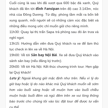
Cuối cùng là sau khi đã vượt qua 600 bậc đá xanh, Quý
đỉnh Fansipan
khách đã lên tới
trên độ cao 3.143m, nóc
nhà của Đông Dương. Từ đây, phóng tầm mắt ra bốn bề
xung quanh, mỗi người sẽ có những cảm xúc đặc biệt và
những điều mong ước chỉ muốn giữ cho riêng mình.
11h30: Quay lại thị trấn Sapa trả phòng sau đó ăn trưa và
nghỉ ngơi.
13h15: Hướng dẫn viên đưa Quý khách ra xe để làm thủ
tục check in lên xe về Hà Nội.
Sân bay Nội Bài
19h00: Về tới
. Xe sẽ đưa Quý khách vào
sảnh sân bay (nếu đăng ký trước).
20h00: Về tới Hà Nội. Kết thúc chương trình tour. Hẹn gặp
lại Quý khách!
Lưu ý:
Ngoài khung giờ mặc định như trên. Nếu vì lý do
giờ bay hoặc lý do nào khác mà Quý khách muốn về sớm
hơn vào buổi sáng hoặc về muộn hơn vào buổi chiều
muộn hoặc buổi đêm và ngủ đêm trên xe vui lòng thông
báo trước cho chúng tôi vào lúc đặt tour để được tư vấn
cụ thể.