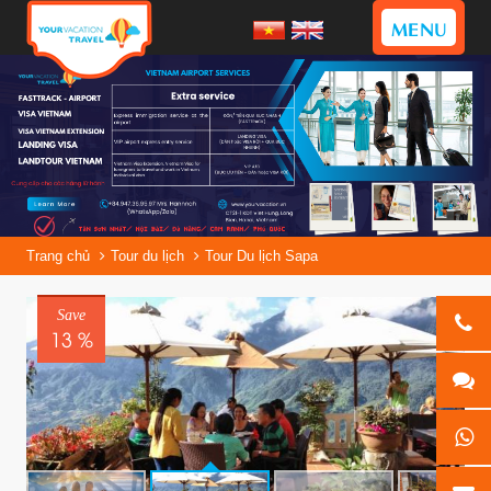
MENU
Trang chủ
Tour du lịch
Tour Du lịch Sapa
Save
13 %