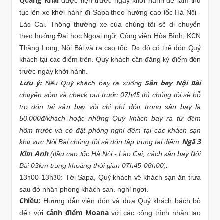
Quang Khải
được hẹn trước ngày khởi hành để làm thủ
tục lên xe khởi hành đi Sapa theo hướng cao tốc Hà Nội -
Lào Cai. Thông thường xe của chúng tôi sẽ di chuyển
theo hướng Đại học Ngoại ngữ, Công viên Hòa Bình, KCN
Thăng Long, Nội Bài và ra cao tốc. Do đó có thể đón Quý
khách tại các điểm trên. Quý khách cần đăng ký điểm đón
trước ngày khởi hành.
Lưu ý:
Sân bay Nội Bài
Nếu Quý khách bay ra xuống
chuyến sớm và check out trước 07h45 thì chúng tôi sẽ hỗ
trợ đón tại sân bay với chi phí đón trong sân bay là
50.000đ/khách hoặc những Quý khách bay ra từ đêm
hôm trước và có đặt phòng nghỉ đêm tại các khách sạn
Ngã 3
khu vực Nội Bài chúng tôi sẽ đón tập trung tại điểm
Kim Anh
(đầu cao tốc Hà Nội - Lào Cai, cách sân bay Nội
Bài 03km trong khoảng thời gian 07h45-08h00).
13h00-13h30: Tới Sapa, Quý khách về khách sạn ăn trưa
sau đó nhận phòng khách sạn, nghỉ ngơi.
Chiều:
Hướng dẫn viên đón và đưa Quý khách bách bộ
cảnh điểm Moana
đến với
với các công trình nhân tạo