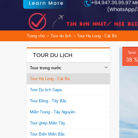
Trang chủ
Tour du lịch
Tour Hạ Long - Cát Bà
Save
TOUR DU LỊCH
38 %
Tour trong nước
Tour Hạ Long - Cát Bà
Tour Du lịch Sapa
Tour Đông - Tây Bắc
Miền Trung - Tây Nguyên
Tour ghép Miền Tây
Tour Biển Miền Bắc