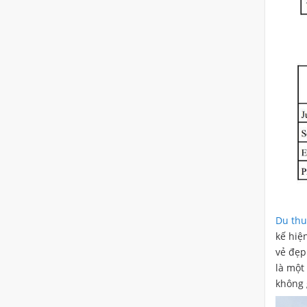
Du thu
kế hiệ
vẻ đẹp
là một
không 