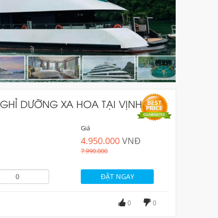
 NGHỈ DƯỠNG XA HOA TẠI VỊNH HẠ
Giá
4.950.000
VNĐ
7.990.000
0
0