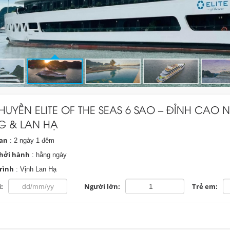
HUYỀN ELITE OF THE SEAS 6 SAO – ĐỈNH CAO
G & LAN HẠ
ian
: 2 ngày 1 đêm
hởi hành
: hằng ngày
rình
: Vịnh Lan Hạ
:
Người lớn:
Trẻ em: