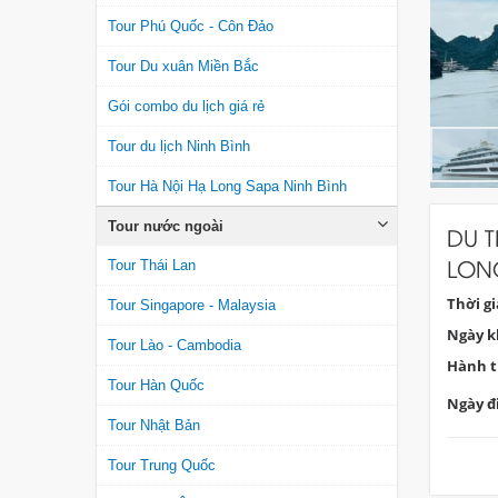
Tour Phú Quốc - Côn Đảo
Tour Du xuân Miền Bắc
Gói combo du lịch giá rẻ
Tour du lịch Ninh Bình
Tour Hà Nội Hạ Long Sapa Ninh Bình
Tour nước ngoài
DU T
LON
Tour Thái Lan
Thời g
Tour Singapore - Malaysia
Ngày k
Tour Lào - Cambodia
Hành t
Tour Hàn Quốc
Ngày đi
Tour Nhật Bản
Tour Trung Quốc