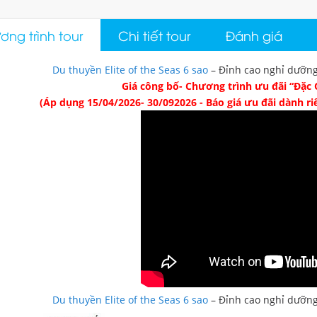
ng trình tour
Chi tiết tour
Đánh giá
Du thuyền Elite of the Seas 6 sao
– Đỉnh cao nghỉ dưỡng
Giá công bố- Chương trình ưu đãi “Đặc 
(Áp dụng 15/04/2026- 30/092026 -
Báo giá ưu đãi dành r
Du thuyền Elite of the Seas 6 sao
– Đỉnh cao nghỉ dưỡng