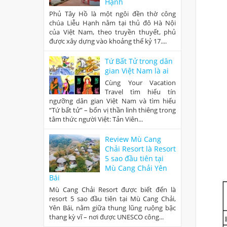
Hạnh
Phủ Tây Hồ là một ngôi đền thờ công
chúa Liễu Hạnh nằm tại thủ đô Hà Nội
của Việt Nam, theo truyền thuyết, phủ
được xây dựng vào khoảng thế kỷ 17....
Tứ Bất Tử trong dân
gian Việt Nam là ai
Cùng Your Vacation
Travel tìm hiểu tín
ngưỡng dân gian Việt Nam và tìm hiểu
“Tứ bất tử” – bốn vị thần linh thiêng trong
tâm thức người Việt: Tản Viên...
Review Mù Cang
Chải Resort là Resort
5 sao đầu tiên tại
Mù Cang Chải Yên
Bái
Mù Cang Chải Resort được biết đến là
resort 5 sao đầu tiên tại Mù Cang Chải,
Yên Bái, nằm giữa thung lũng ruộng bậc
thang kỳ vĩ – nơi được UNESCO công...